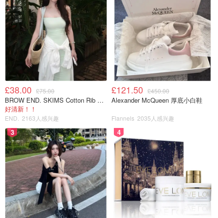
£38.00
£121.50
£75.00
£450.00
BROW END. SKIMS Cotton Rib 长款背心连衣裙 薄荷绿
Alexander McQueen 厚底小白鞋
好清新！！
END.
2163人感兴趣
Flannels
2035人感兴趣
3
4