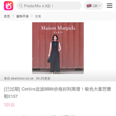
🇬🇧
Prada/Miu 4.8折！
UK
麦卢卡蜂蜜夏促！个位数！
啥？必胜客披萨5折！
首页
服饰手袋
女装
来自
dealmoon.co.uk
05-25更新
[已过期] Cettire这波MM6价格好到离谱！银色大童芭蕾
鞋£157
3折起