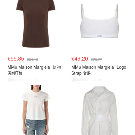
£55.85
£49.20
£84.19
£73.77
MM6 Maison Margiela
短袖
MM6 Maison Margiela
Logo
圆领T恤
Strap 文胸
@dealmoon.co.uk
@dealmoon.co.uk