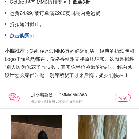
Cettire 现有 MM6折扣专区！
低至3折
运费£4.99, 或订单满£200英国境内免运费!
折扣随时截止。
点击购买>>
小编推荐：
Cettire这波MM6真的好逛到哭！经典的折纸包和
Logo T恤竟然都在，价格香到想直接原地结账。这就是那种
“别人以为你花了五位数，其实你半价捡漏”的快乐。解构风
设计怎么穿都时髦，别等断货了才来后悔，姐妹们快冲
！
加小编微信：
复制
每天刷刷朋友圈，精华折扣不漏掉