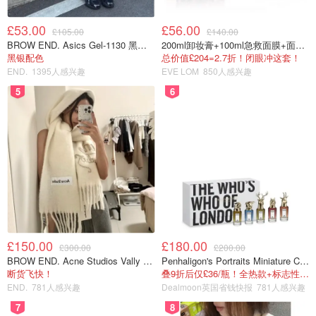
£53.00
£56.00
£105.00
£140.00
BROW END. Asics Gel-1130 黑色运动鞋
200ml卸妆膏+100ml急救面膜+面霜+洁颜布
黑银配色
总价值£204=2.7折！闭眼冲这套！
END.
1395人感兴趣
EVE LOM
850人感兴趣
5
6
£150.00
£180.00
£300.00
£200.00
BROW END. Acne Studios Vally 刺绣围巾 白色
Penhaligon's Portraits Miniature Collection 香氛套装 5瓶装
断货飞快！
叠9折后仅£36/瓶！全热款+标志性兽首头
END.
781人感兴趣
Dealmoon英国省钱快报
781人感兴趣
7
8