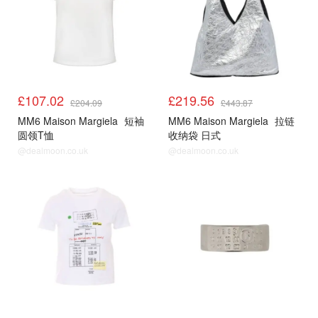
£107.02
£219.56
£204.09
£443.87
MM6 Maison Margiela
短袖
MM6 Maison Margiela
拉链
圆领T恤
收纳袋 日式
@dealmoon.co.uk
@dealmoon.co.uk