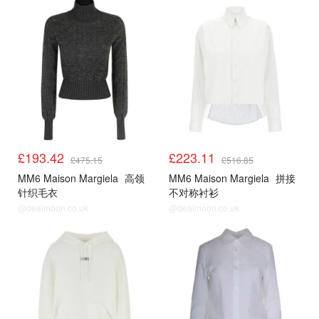
£193.42
£223.11
£475.15
£516.85
MM6 Maison Margiela
高领
MM6 Maison Margiela
拼接
针织毛衣
不对称衬衫
@dealmoon.co.uk
@dealmoon.co.uk