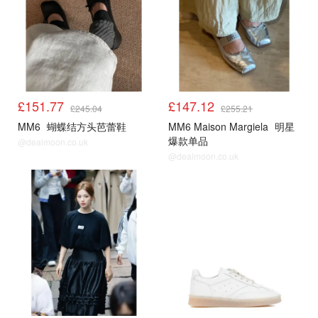
£151.77
£147.12
£245.04
£255.21
MM6
蝴蝶结方头芭蕾鞋
MM6 Maison Margiela
明星
爆款单品
@dealmoon.co.uk
@dealmoon.co.uk