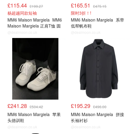
£115.44
£165.51
£199.27
£475.15
杨超越同款短袖
限时3折！!
MM6 Maison Margiela
MM6
MM6 Maison Margiela
系带
Maison Margiela 正肩T恤 圆
低帮帆布鞋
领
@dealmoon.co.uk
@dealmoon.co.uk
£241.28
£195.29
£504.42
£496.00
MM6 Maison Margiela
苹果
MM6 Maison Margiela
拼接
头德训鞋
长袖衬衫
@dealmoon.co.uk
@dealmoon.co.uk