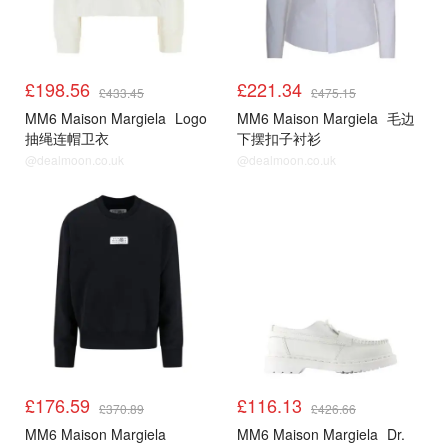
£198.56
£221.34
£433.45
£475.15
MM6 Maison Margiela
Logo
MM6 Maison Margiela
毛边
抽绳连帽卫衣
下摆扣子衬衫
@dealmoon.co.uk
@dealmoon.co.uk
£176.59
£116.13
£370.89
£426.66
MM6 Maison Margiela
MM6 Maison Margiela
Dr.