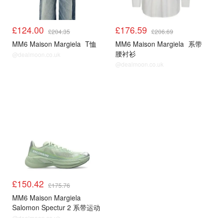
£124.00
£176.59
£204.35
£206.69
MM6 Maison Margiela
T恤
MM6 Maison Margiela
系带
腰衬衫
@dealmoon.co.uk
@dealmoon.co.uk
£150.42
£175.76
MM6 Maison Margiela
Salomon Spectur 2 系带运动
鞋
@dealmoon.co.uk