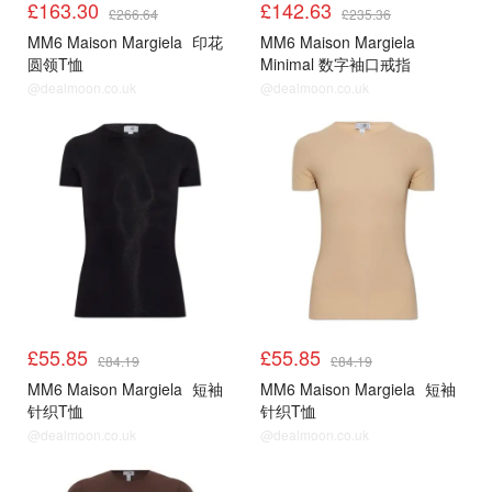
£163.30
£142.63
£266.64
£235.36
MM6 Maison Margiela
印花
MM6 Maison Margiela
圆领T恤
Minimal 数字袖口戒指
@dealmoon.co.uk
@dealmoon.co.uk
£55.85
£55.85
£84.19
£84.19
MM6 Maison Margiela
短袖
MM6 Maison Margiela
短袖
针织T恤
针织T恤
@dealmoon.co.uk
@dealmoon.co.uk