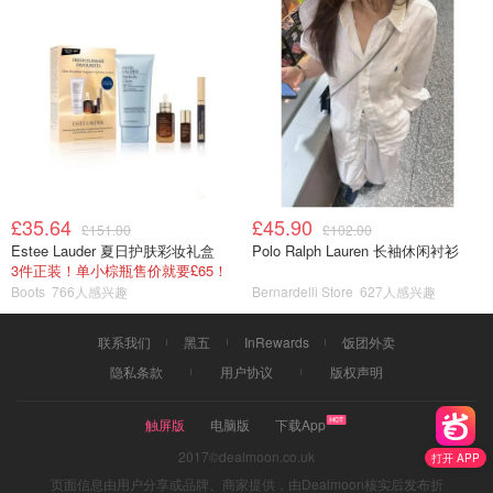
£35.64
£45.90
£151.00
£102.00
Estee Lauder 夏日护肤彩妆礼盒
Polo Ralph Lauren 长袖休闲衬衫
3件正装！单小棕瓶售价就要£65！
Boots
766人感兴趣
Bernardelli Store
627人感兴趣
联系我们
黑五
InRewards
饭团外卖
隐私条款
用户协议
版权声明
触屏版
电脑版
下载App
2017©dealmoon.co.uk
打开 APP
页面信息由用户分享或品牌、商家提供，由Dealmoon核实后发布折