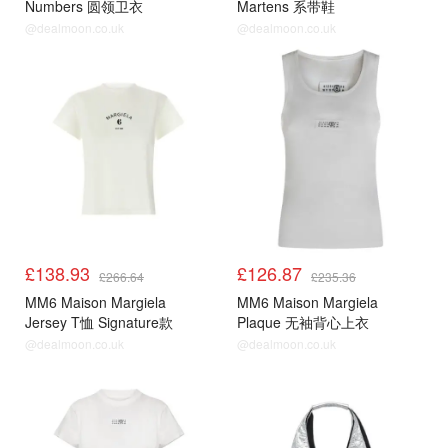
Numbers 圆领卫衣
Martens 系带鞋
@dealmoon.co.uk
@dealmoon.co.uk
£138.93
£126.87
£266.64
£235.36
MM6 Maison Margiela
MM6 Maison Margiela
Jersey T恤 Signature款
Plaque 无袖背心上衣
@dealmoon.co.uk
@dealmoon.co.uk