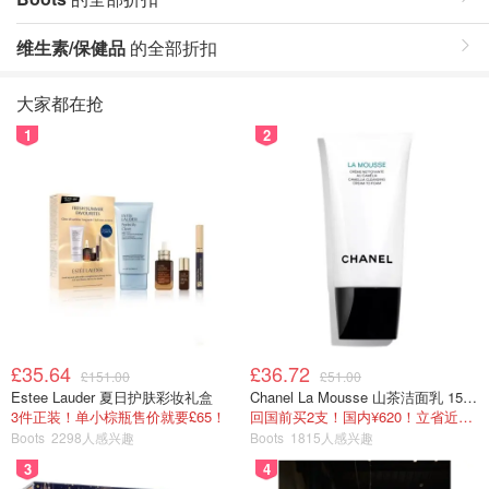
维生素/保健品
的全部折扣
大家都在抢
1
2
£35.64
£36.72
£151.00
£51.00
Estee Lauder 夏日护肤彩妆礼盒
Chanel La Mousse 山茶洁面乳 150ml
3件正装！单小棕瓶售价就要£65！
回国前买2支！国内¥620！立省近一半！
Boots
2298人感兴趣
Boots
1815人感兴趣
3
4