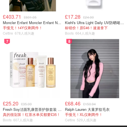
£403.71
£17.28
£601.05
£24.00
Moncler Enfant Moncler Enfant New Aubert 连帽羽绒服
Kiehl's Ultra Light Daily UV防晒啫喱 SPF50 PA++++ 60ml
手慢无！14Y仅剩两件！
标错价！原£46！速速拿下
Cettire
678人感兴趣
Boots
664人感兴趣
7
8
£25.20
£68.46
£35.00
£150.94
Fresh Soy洁面乳康普茶护肤套装 100ml
Ralph Lauren 大童罗纹毛衣
真的很划算！红茶水单买都要£35！
手慢无！XL仅剩两件！
Boots
607人感兴趣
Cettire
529人感兴趣