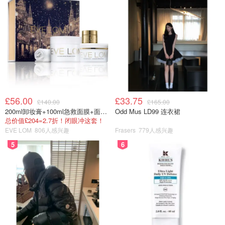
£56.00
£33.75
£140.00
£165.00
200ml卸妆膏+100ml急救面膜+面霜+洁颜布
Odd Mus LD99 连衣裙
总价值£204=2.7折！闭眼冲这套！
EVE LOM
806人感兴趣
Frasers
779人感兴趣
5
6