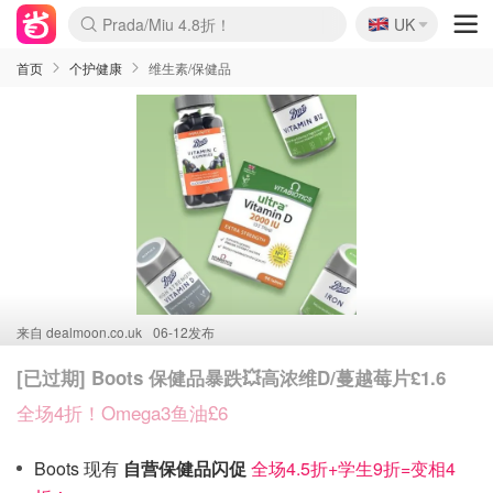
🇬🇧
Prada/Miu 4.8折！
UK
麦卢卡蜂蜜夏促！个位数！
啥？必胜客披萨5折！
首页
个护健康
维生素/保健品
来自
dealmoon.co.uk
06-12发布
[已过期] Boots 保健品暴跌💥高浓维D/蔓越莓片£1.6
全场4折！Omega3鱼油£6
Boots 现有
自营保健品闪促
全场4.5折+学生9折=变相4