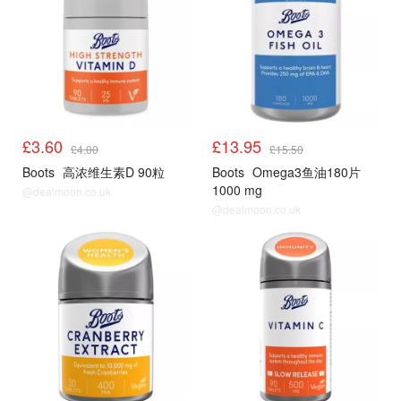
£3.60
£13.95
£4.00
£15.50
Boots
高浓维生素D 90粒
Boots
Omega3鱼油180片
1000 mg
@dealmoon.co.uk
@dealmoon.co.uk