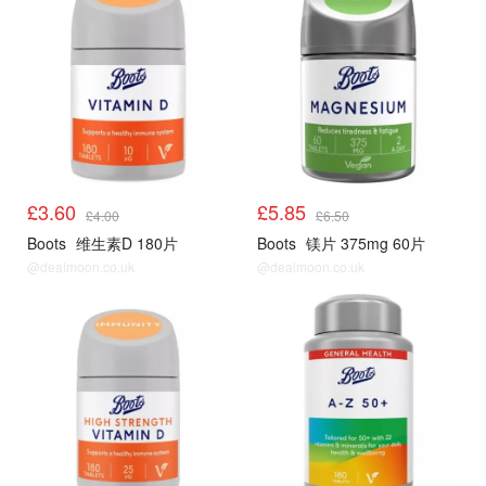
£3.60
£5.85
£4.00
£6.50
Boots
维生素D 180片
Boots
镁片 375mg 60片
@dealmoon.co.uk
@dealmoon.co.uk