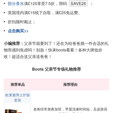
部分香水
满£125享受7.5折，用码
SAVE25
；
英国境内满£15线下自取，满£25免运费。
折扣随时截止；
点击购买>>
小编推荐：
父亲节就要到了！还在为给爸爸挑一件合适的礼
物而感到焦虑吗！别急！快来boots看看！各种大牌低价
收！超适合送父亲送爸爸！
Boots 父亲节专场礼物推荐
推荐单品
推荐理由
欧莱雅男士护肤
套装
老爸经常熬夜加班，早晨洗漱时间短，且皮肤容