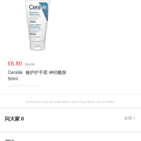
£6.80
£8.00
CeraVe
修护护手霜 神经酰胺
50ml
@dealmoon.co.uk
Dealmoon may be paid when users buy items via our links.
问大家
0
全部