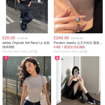
£20.00
£249.90
£100.00
£3046.90
adidas Originals Adi Racer Lo 女款
Pendant Jewelry 公主方钻石 圆形大溪地珍珠吊坠 11-12mm
绿休闲鞋
0.8折！很适合当礼物欸
The Hip Store
932人感兴趣
Secret Sales
865人感兴趣
7
8