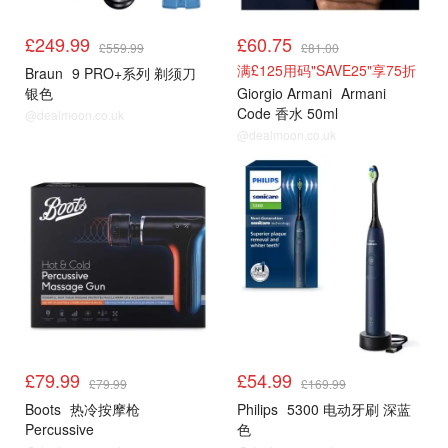
£249.99
£60.75
£559.99
£81.00
满£125用码"SAVE25"享75折
Braun
9 PRO+系列 剃须刀
银色
Giorgio Armani
Armani
Code 香水 50ml
@dealmoon.co.uk
@dealmoon.co.uk
£79.99
£54.99
£79.99
£169.99
Boots
热冷按摩枪
Philips
5300 电动牙刷 深蓝
Percussive
色