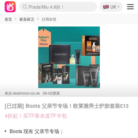
🇬🇧
Prada/Miu 4.8折！
UK
麦卢卡蜂蜜夏促！个位数！
啥？必胜客披萨5折！
首页
家居厨卫
日用杂货
来自
dealmoon.co.uk
06-02更新
[已过期] Boots 父亲节专场！欧莱雅男士护肤套装£13
4折起！买TF香水送TF卡包
Boots 现有 父亲节专场；