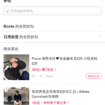
评论
打开App写评论
Boots
的全部折扣
日用杂货
的全部折扣
猜你喜欢
Puma 潮男专区🖤张凌赫夹克£25 小怪兽鞋
£20
3折起+叠7折起！
1
Puma
APP打开
英国男装必买推荐&折扣汇总 | Adidas、
Gymshark等潮牌
1折起！帅帅留子看过来！