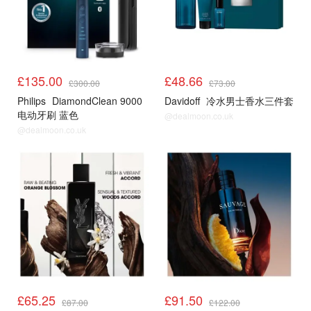
£135.00
£48.66
£300.00
£73.00
Philips
DiamondClean 9000
Davidoff
冷水男士香水三件套
电动牙刷 蓝色
@dealmoon.co.uk
@dealmoon.co.uk
£65.25
£91.50
£87.00
£122.00