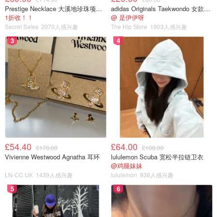
Prestige Necklace 大溪地珍珠项链 10-11mm
adidas Originals Taekwondo 女款黑色运动鞋
1折收！！
@ 是伊伊呀
Secret Sales
2070人感兴趣
The Hip Store
1903人感兴趣
3
4
£54.40
£64.00
£170.00
£108.00
Vivienne Westwood Agnatha 耳环
lululemon Scuba 宽松半拉链卫衣
@鸡腿妹妹
LN-CC UK
1439人感兴趣
lululemon
936人感兴趣
5
6