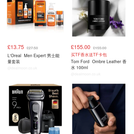
£13.75
£155.00
£27.50
£155.00
买TF香水送TF卡包
L'Oreal
Men Expert 男士能
量套装
Tom Ford
Ombre Leather 香
水 100ml
@dealmoon.co.uk
@dealmoon.co.uk