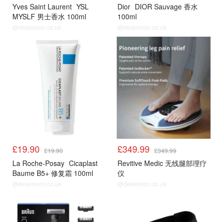
Yves Saint Laurent
YSL
Dior
DIOR Sauvage 香水
MYSLF 男士香水 100ml
100ml
@dealmoon.co.uk
@dealmoon.co.uk
£19.90
£349.99
£19.90
£349.99
La Roche-Posay
Cicaplast
Revitive Medic 无线腿部理疗
Baume B5+ 修复霜 100ml
仪
@dealmoon.co.uk
@dealmoon.co.uk