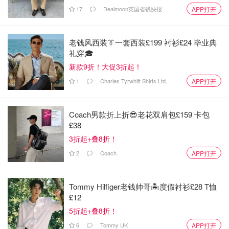
17
Dealmoon英国省钱快报
APP打开
老钱风西装👔一套西装£199 衬衫£24 毕业典
礼穿🎓
新款9折！大促3折起！
1
Charles Tyrwhitt Shirts Ltd.
APP打开
Coach男款折上折😎老花双肩包£159 卡包
£38
3折起+叠8折！
2
Coach
APP打开
Tommy Hilfiger老钱帅哥🏝️度假衬衫£28 T恤
£12
5折起+叠8折！
6
Tommy UK
APP打开