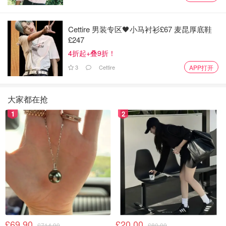
Cettire 男装专区🖤小马衬衫£67 麦昆厚底鞋
£247
4折起+叠9折！
3
Cettire
APP打开
大家都在抢
1
2
£69.90
£20.00
£714.90
£80.00