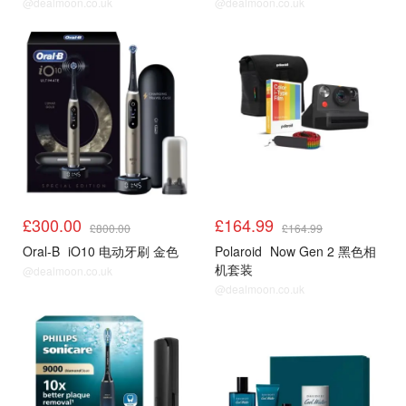
@dealmoon.co.uk
@dealmoon.co.uk
£300.00
£164.99
£800.00
£164.99
Oral-B
iO10 电动牙刷 金色
Polaroid
Now Gen 2 黑色相
机套装
@dealmoon.co.uk
@dealmoon.co.uk