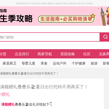
Dealmoon may be paid when users buy items via our links.
好货
点击排行
商家导航
英国攻略
社区
兑换
家居厨卫
母婴儿童
美食
运动户外
个护健康
旅游
影视
sley满额赠礼叠叠乐🏖️夏日出行托特不用再买了！
ley满额赠礼叠叠乐🏖️夏日出行托特不用再买了！
件赠礼
有
满额赠礼
叠叠乐🏖️送礼详情如下👇