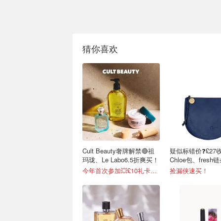
猜你喜欢
Cult Beauty奢牌解禁🔴祖
疑似标错价❓£27
玛珑、Le Labo6.5折爽买！
Chloe包、fresh
今年首次参加💥£10礼卡免费拿
捡漏侠速买！