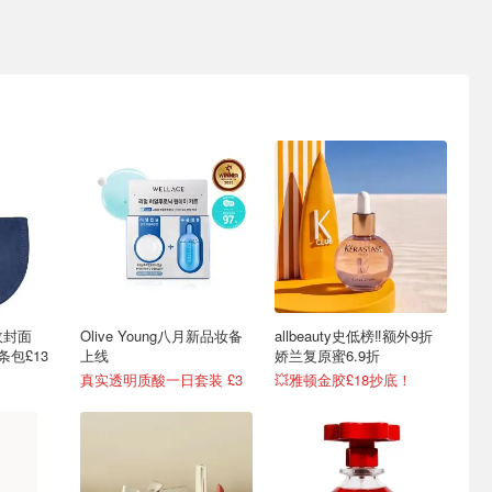
收封面
Olive Young八月新品妆备
allbeauty史低榜‼️额外9折
链条包£13
上线
娇兰复原蜜6.9折
真实透明质酸一日套装 £3
💥雅顿金胶£18抄底！