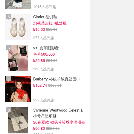
1015人感兴趣
Clarks 德训鞋
幻视某吉拉~贼舒服
£15.00
£55.00
977人感兴趣
ysl 皮革眼影盘
色号500/600
£29.86
£54.00
960人感兴趣
Burberry 格纹羊绒真丝围巾
£152.74
£380.01
922人感兴趣
Vivienne Westwood Celestia
小号吊坠项链
26春夏款 锁头带珍珠水滴项链
£96.80
£220.00