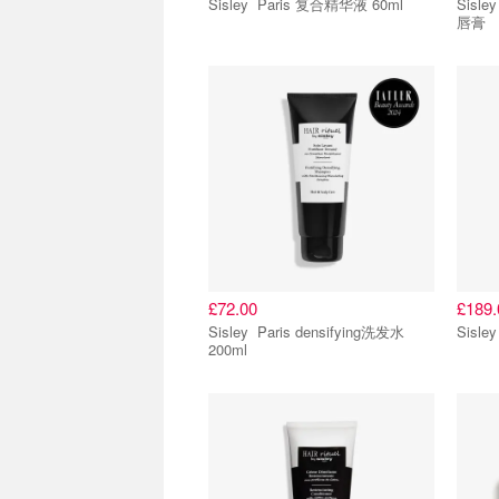
Sisley Paris 复合精华液 60ml
Sisley Phyto-Lip Balm 1 Clo
唇膏
£72.00
£189.
Sisley Paris densifying洗发水
200ml