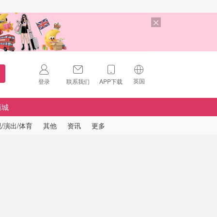
英国
登录
联系我们
APP下载
🇺🇸
美国
商城
🇨🇳
中国
/演出/体育
其他
资讯
更多
🇨🇦
加拿大
扫码下载 App
🇬🇧
英国
Download on the
App Store
🇩🇪
德国
Download the
Android App
🇫🇷
法国