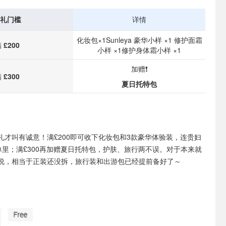
礼门槛
详情
化妆包×1
Sunleya 豪华小样 ×1
修护面霜
满
£200
小样 ×1
修护身体霜小样 ×1
加赠❗
满
£300
夏日托特包
礼才叫有诚意！满£200即可收下化妆包和3款豪华体验装，连贵妇
在名单里；满£300再加赠夏日托特包，护肤、旅行两不误。对于本来就
说，相当于正装还没拆，旅行装和出游包已经提前备好了～