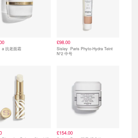
00
£98.00
Sisley a 抗老面霜
Sisley Paris Phyto-Hydra Teint
N°2 中号
0
£154.00