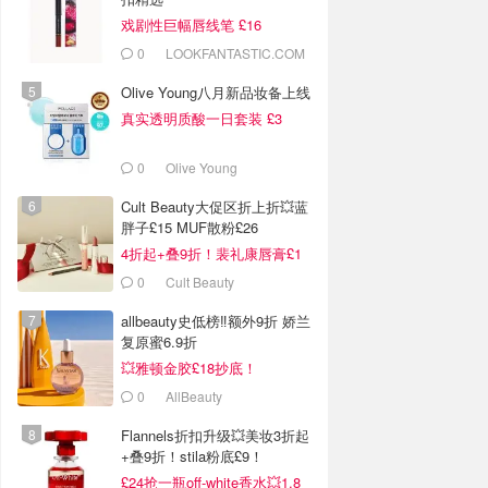
戏剧性巨幅唇线笔 £16
0
LOOKFANTASTIC.COM
Olive Young八月新品妆备上线
真实透明质酸一日套装 £3
0
Olive Young
Cult Beauty大促区折上折💥蓝
胖子£15 MUF散粉£26
4折起+叠9折！裴礼康唇膏£1
0
Cult Beauty
allbeauty史低榜‼️额外9折 娇兰
复原蜜6.9折
💥雅顿金胶£18抄底！
0
AllBeauty
Flannels折扣升级💥美妆3折起
+叠9折！stila粉底£9！
£24抢一瓶off-white香水💥1.8