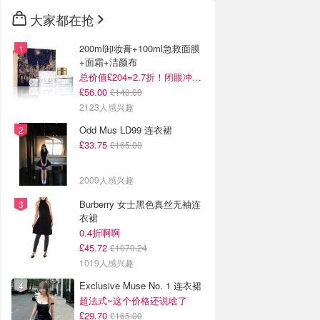
大家都在抢
200ml卸妆膏+100ml急救面膜
+面霜+洁颜布
总价值£204=2.7折！闭眼冲这套！
£56.00
£140.00
2123人感兴趣
Odd Mus LD99 连衣裙
£33.75
£165.00
2009人感兴趣
Burberry 女士黑色真丝无袖连
衣裙
0.4折啊啊
£45.72
£1070.24
1019人感兴趣
Exclusive Muse No. 1 连衣裙
超法式~这个价格还说啥了
£29.70
£165.00