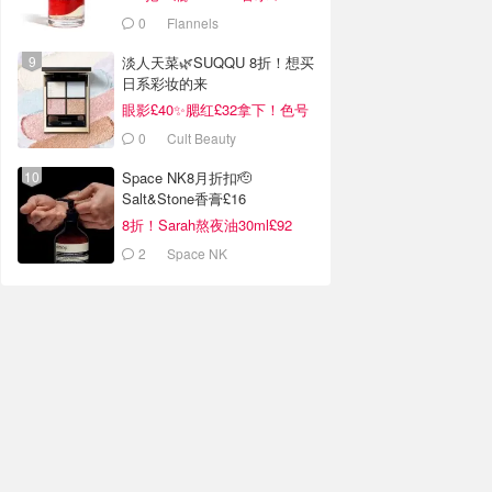
折！兰蔻高光£13！
0
Flannels
淡人天菜🌿SUQQU 8折！想买
日系彩妆的来
眼影£40✨腮红£32拿下！色号
超全！
0
Cult Beauty
Space NK8月折扣🫡
Salt&Stone香膏£16
8折！Sarah熬夜油30ml£92
2
Space NK