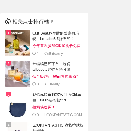
相关点击排行榜
Cult Beauty奢牌解禁🔴祖玛
珑、Le Labo6.5折爽买！
今年首次参加💥£10礼卡免费
拿
1
Cult Beauty
🚨编编已经下单！这份
allbeauty购物车快收藏‼️
低至5.5折！50ml复原蜜£84
0
AllBeauty
疑似标错价❓£27收封面Chloe
包、fresh链条包£13
捡漏侠速买！
0
LOOKFANTASTIC.COM
LOOKFANTASTIC 彩妆护肤折
扣精选