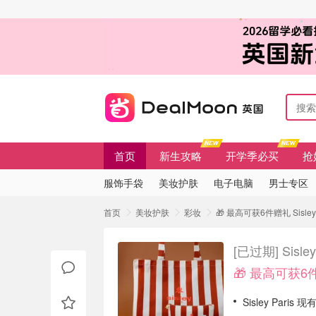
首页
新生攻略
开学季必买
抢
服饰手袋
美妆护肤
电子电脑
男士专区
首页
美妆护肤
彩妆
🎁 最高可获6件赠礼 Si
[已过期]
Sis
🎁 最高可获6
Sisley Paris 现