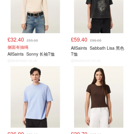
£32.40
£59.40
£55.00
£99.00
侧面有抽绳
AllSaints
Sabbath Lisa 黑色
AllSaints
Sonny 长袖T恤
T恤
@dealmoon.co.uk
@dealmoon.co.uk
£36.90
£20.70