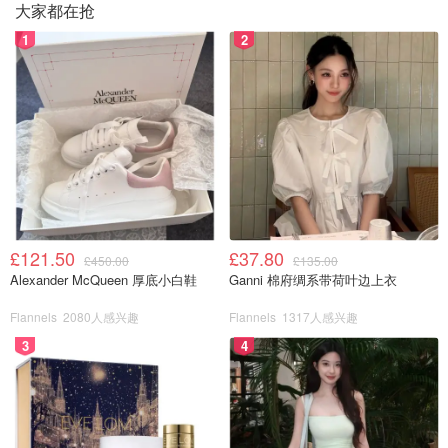
大家都在抢
1
2
£121.50
£37.80
£450.00
£135.00
Alexander McQueen 厚底小白鞋
Ganni 棉府绸系带荷叶边上衣
Flannels
2080人感兴趣
Flannels
1317人感兴趣
3
4