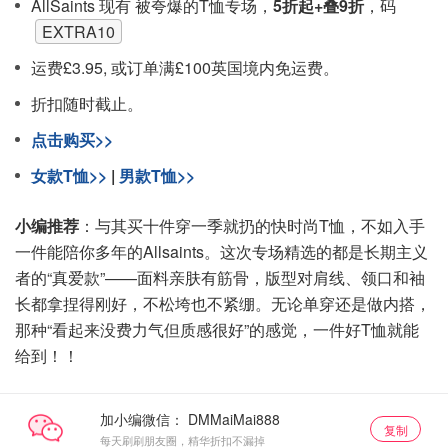
AllSaints 现有 被夸爆的T恤专场，
5折起+叠9折
，码
EXTRA10
运费£3.95, 或订单满£100英国境内免运费。
折扣随时截止。
点击购买>>
女款T恤>>
|
男款T恤>>
小编推荐
：与其买十件穿一季就扔的快时尚T恤，不如入手
一件能陪你多年的Allsaints。这次专场精选的都是长期主义
者的“真爱款”——面料亲肤有筋骨，版型对肩线、领口和袖
长都拿捏得刚好，不松垮也不紧绷。无论单穿还是做内搭，
那种“看起来没费力气但质感很好”的感觉，一件好T恤就能
给到！！
加小编微信：
复制
每天刷刷朋友圈，精华折扣不漏掉