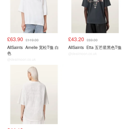
£63.90
£43.20
£119.00
£69.00
AllSaints
Amelie 宽松T恤 白
AllSaints
Etta 五芒星黑色T恤
色
@dealmoon.co.uk
@dealmoon.co.uk