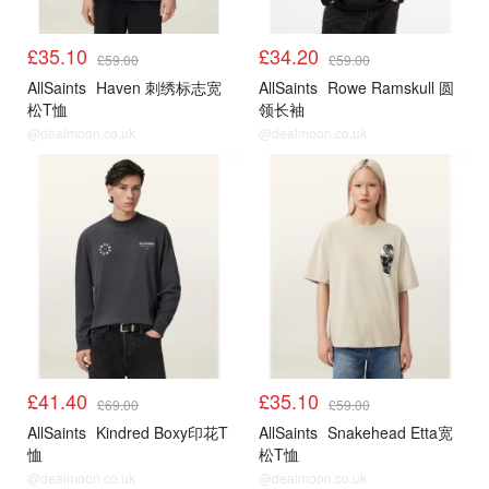
£35.10
£34.20
£59.00
£59.00
AllSaints
Haven 刺绣标志宽
AllSaints
Rowe Ramskull 圆
松T恤
领长袖
@dealmoon.co.uk
@dealmoon.co.uk
£41.40
£35.10
£69.00
£59.00
AllSaints
Kindred Boxy印花T
AllSaints
Snakehead Etta宽
恤
松T恤
@dealmoon.co.uk
@dealmoon.co.uk