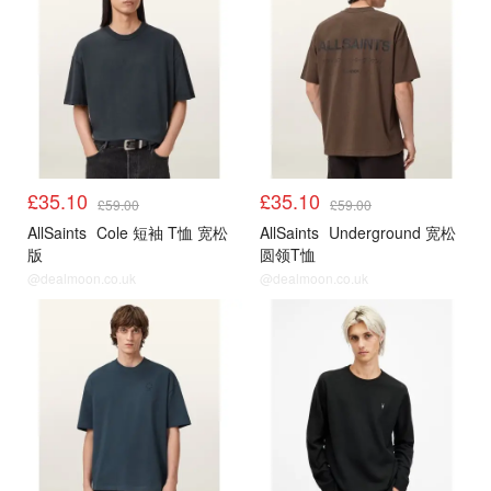
£35.10
£35.10
£59.00
£59.00
AllSaints
Cole 短袖 T恤 宽松
AllSaints
Underground 宽松
版
圆领T恤
@dealmoon.co.uk
@dealmoon.co.uk