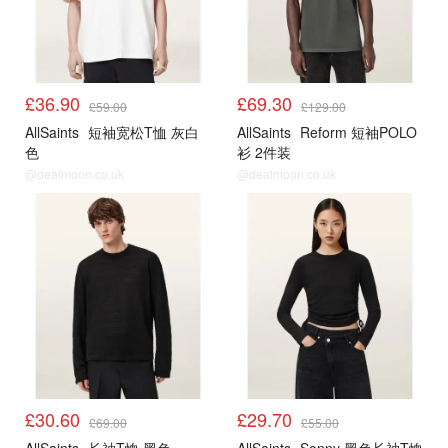
£36.90
£69.30
£59.00
£129.00
AllSaints
短袖宽松T恤 灰白
AllSaints
Reform 短袖POLO
色
衫 2件装
@dealmoon.co.uk
@dealmoon.co.uk
£30.60
£29.70
£69.00
£55.00