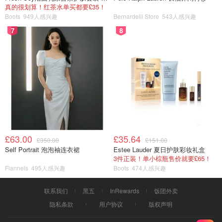
真的很划算！红茶水单买都要£35！
Boots
949人感兴趣
Bernardelli Store
543人感兴趣
7
8
£63.00
£35.64
£350.00
£151.00
Self Portrait 泡泡袖连衣裙
Estee Lauder 夏日护肤彩妆礼盒
3件正装！单小棕瓶售价就要£65！
Flannels
495人感兴趣
Boots
474人感兴趣
联系我们
黑五
InRewards
饭团外卖
隐私条款
用户协议
版权声明