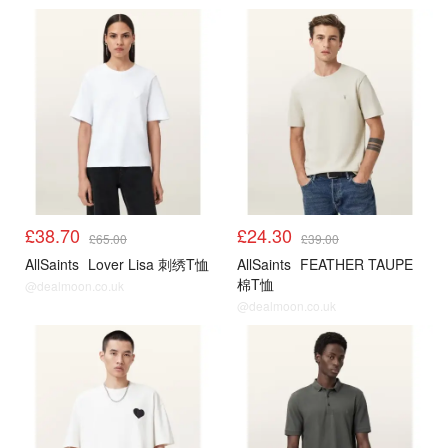
£38.70
£24.30
£65.00
£39.00
AllSaints
Lover Lisa 刺绣T恤
AllSaints
FEATHER TAUPE
棉T恤
@dealmoon.co.uk
@dealmoon.co.uk