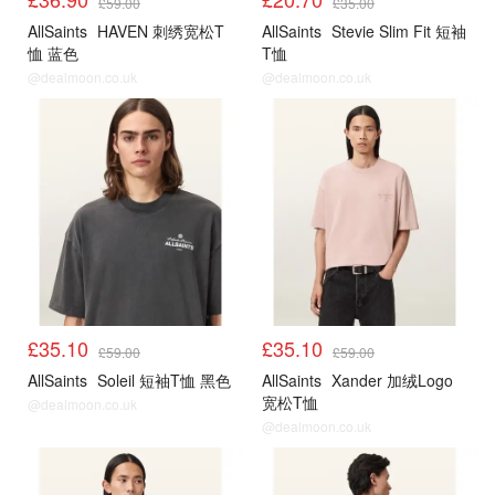
£59.00
£35.00
AllSaints
HAVEN 刺绣宽松T
AllSaints
Stevie Slim Fit 短袖
恤 蓝色
T恤
@dealmoon.co.uk
@dealmoon.co.uk
£35.10
£35.10
£59.00
£59.00
AllSaints
Soleil 短袖T恤 黑色
AllSaints
Xander 加绒Logo
宽松T恤
@dealmoon.co.uk
@dealmoon.co.uk