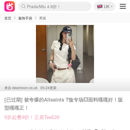
🇬🇧
Prada/Miu 4.8折！
UK
麦卢卡蜂蜜夏促！个位数！
啥？必胜客披萨5折！
首页
服饰手袋
男装
来自
dealmoon.co.uk
05-24更新
[已过期] 被夸爆的Allsaints T恤专场💥面料嘎嘎好！版
型嘎嘎正！
5折起叠9折！正肩Tee£26