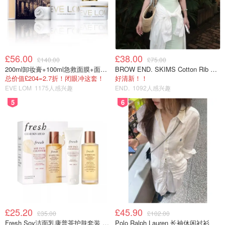
£56.00
£38.00
£140.00
£75.00
200ml卸妆膏+100ml急救面膜+面霜+洁颜布
BROW END. SKIMS Cotton Rib 长款背心连衣裙 薄荷绿
总价值£204=2.7折！闭眼冲这套！
好清新！！
EVE LOM
1175人感兴趣
END.
1092人感兴趣
5
6
£25.20
£45.90
£35.00
£102.00
Fresh Soy洁面乳康普茶护肤套装 100ml
Polo Ralph Lauren 长袖休闲衬衫