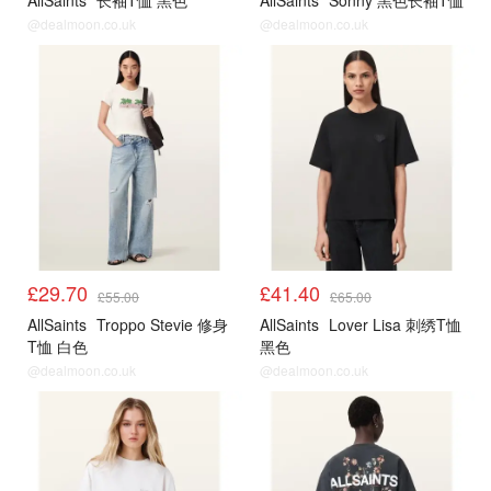
AllSaints
长袖T恤 黑色
AllSaints
Sonny 黑色长袖T恤
@dealmoon.co.uk
@dealmoon.co.uk
£29.70
£41.40
£55.00
£65.00
AllSaints
Troppo Stevie 修身
AllSaints
Lover Lisa 刺绣T恤
T恤 白色
黑色
@dealmoon.co.uk
@dealmoon.co.uk