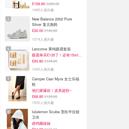
£159.60
£280.00
1495人感兴趣
New Balance 2002 Pure
Silver 复古跑鞋
£30.00
£140.00
1374人感兴趣
Lancome 菁纯眼霜套装
眼霜单买£135了！还有15ml面霜+5ml精华~！
£93.80
£134.00
1345人感兴趣
Camper Casi Myra 女士乐福
鞋
他们家爆款！皮质超软~
£68.85
£135.00
1025人感兴趣
lululemon Scuba 宽松半拉链
卫衣
@鸡腿妹妹