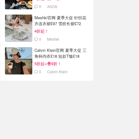
0
ASOS
Meshki官网 夏季大促 针织花
卉连衣裙£97 雪纺长裙£72
4折起！
0
Meshki
Calvin Klein官网 夏季大促 三
角杯内衣£18 短款T恤£18
5折起+叠9折！
0
Calvin Klein