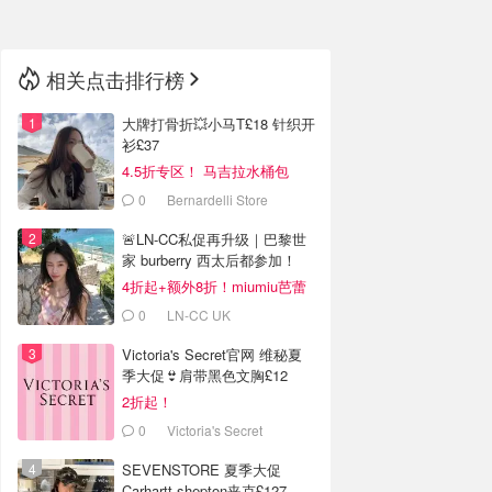
相关点击排行榜
大牌打骨折💥小马T£18 针织开
衫£37
4.5折专区！ 马吉拉水桶包
£411
0
Bernardelli Store
🚨LN-CC私促再升级｜巴黎世
家 burberry 西太后都参加！
4折起+额外8折！miumiu芭蕾
鞋史低£340
0
LN-CC UK
Victoria's Secret官网 维秘夏
季大促👙肩带黑色文胸£12
2折起！
0
Victoria's Secret
SEVENSTORE 夏季大促
Carhartt shepton夹克£127