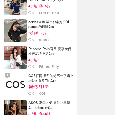
4折起+叠8.5折！
0
SEVENSTORE
adidas官网 学生独家好价💣
samba德训鞋£80
无门槛8.5折！
0
adidas
Princess Polly官网 夏季大促
小碎花连衣裙£34
4折起！
0
Princess Polly
COS官网 新品速递💌一字肩上
衣£45 条纹T恤£32
初秋系列上新！
0
COS
ASOS 夏季大促 迷你小黑裙
£21 adidas鞋£39
3折起+叠8.5折！