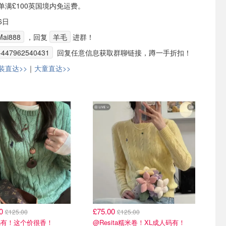
或订单满£100英国境内免运费。
6日
ai888
，回复
羊毛
进群！
+447962540431
回复任意信息获取群聊链接，蹲一手折扣！
装直达>>
｜
大童直达>>
00
£75.00
£125.00
£125.00
码有！这个价很香！
@Resita糯米卷！XL成人码有！