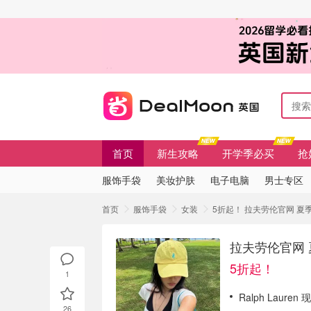
首页
新生攻略
开学季必买
抢
服饰手袋
美妆护肤
电子电脑
男士专区
首页
服饰手袋
女装
5折起！ 拉夫劳伦官网 夏季
拉夫劳伦官网 
5折起！
1
Ralph Laure
26