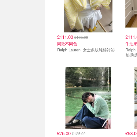
£111.00
£111
£185.00
同款不同色
牛油果
Ralph Lauren 女士条纹纯棉衬衫
Ralph Lauren 
袖抓绒
£75.00
£53.
£125.00