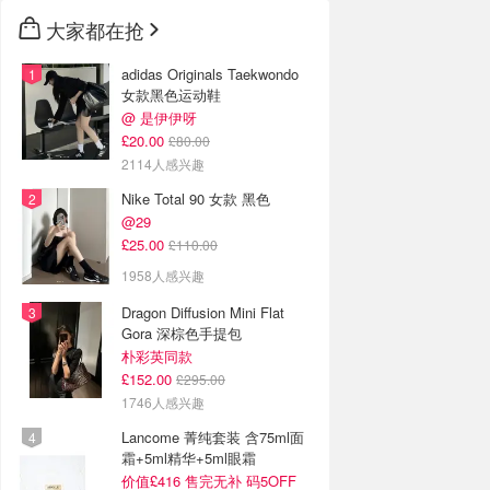
大家都在抢
adidas Originals Taekwondo
女款黑色运动鞋
@ 是伊伊呀
£20.00
£80.00
2114人感兴趣
Nike Total 90 女款 黑色
@29
£25.00
£110.00
1958人感兴趣
Dragon Diffusion Mini Flat
Gora 深棕色手提包
朴彩英同款
£152.00
£295.00
1746人感兴趣
Lancome 菁纯套装 含75ml面
霜+5ml精华+5ml眼霜
价值£416 售完无补 码5OFF