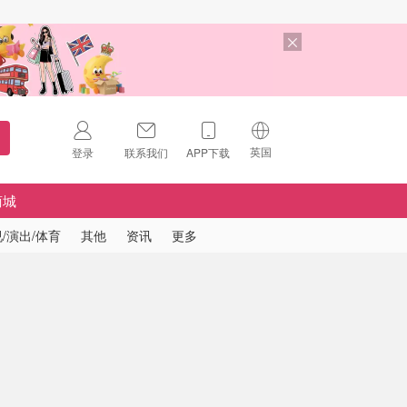
英国
登录
联系我们
APP下载
🇺🇸
美国
商城
🇨🇳
中国
/演出/体育
其他
资讯
更多
🇨🇦
加拿大
扫码下载 App
🇬🇧
英国
Download on the
App Store
🇩🇪
德国
Download the
Android App
🇫🇷
法国