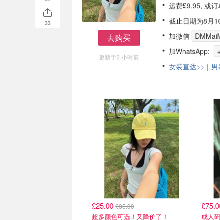
运费£9.95, 
截止日期为8月1
33
加微信
DMMaiM
去购买
去购买
加WhatsApp:
更新于2 小时前
女装直达>>
｜
男
£25.00
£75.
£35.00
超多颜色可选！又降价了！
成人