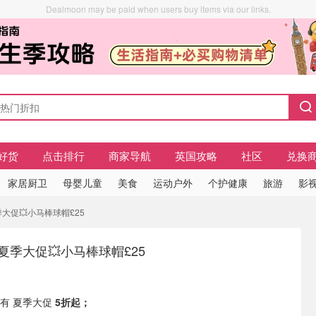
Dealmoon may be paid when users buy items via our links.
好货
点击排行
商家导航
英国攻略
社区
兑换
家居厨卫
母婴儿童
美食
运动户外
个护健康
旅游
影视
大促💥小马棒球帽£25
夏季大促💥小马棒球帽£25
n 现有 夏季大促
5折起
；