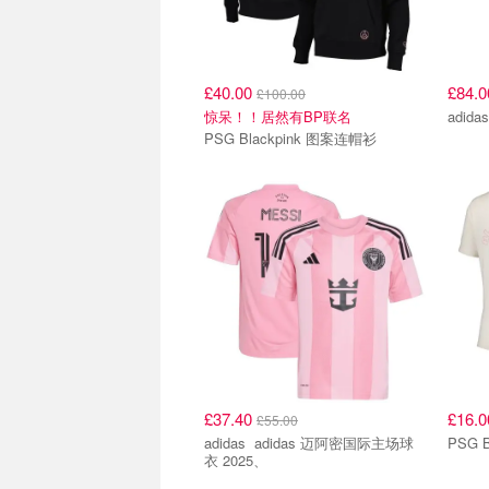
£40.00
£84.
£100.00
惊呆！！居然有BP联名
PSG Blackpink 图案连帽衫
£37.40
£16.
£55.00
adidas adidas 迈阿密国际主场球
PSG B
衣 2025、