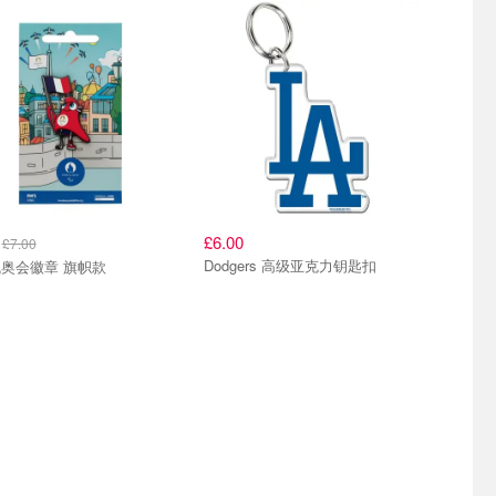
0
£6.00
£7.00
Dodgers 高级亚克力钥匙扣
奥会徽章 旗帜款