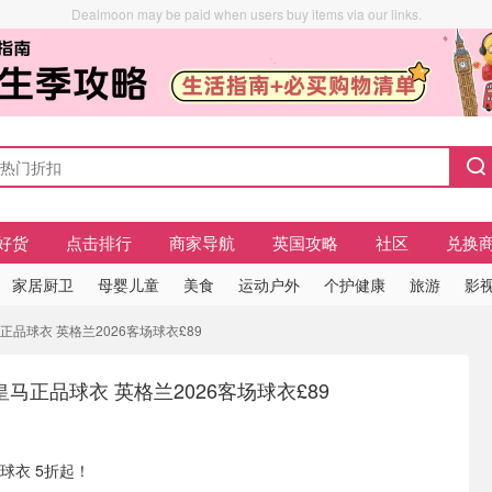
Dealmoon may be paid when users buy items via our links.
好货
点击排行
商家导航
英国攻略
社区
兑换
家居厨卫
母婴儿童
美食
运动户外
个护健康
旅游
影视
皇马正品球衣 英格兰2026客场球衣£89
曼联/皇马正品球衣 英格兰2026客场球衣£89
正品球衣 5折起！