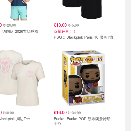
00
£18.00
£120.00
£45.00
adidas 德国队 2026客场球衣
双厨狂喜！！
PSG x Blackpink Paris 16 黑色T恤
00
£16.00
£40.00
£134.99
lackpink 周边Tee
Funko Funko POP 勒布朗詹姆斯
手办