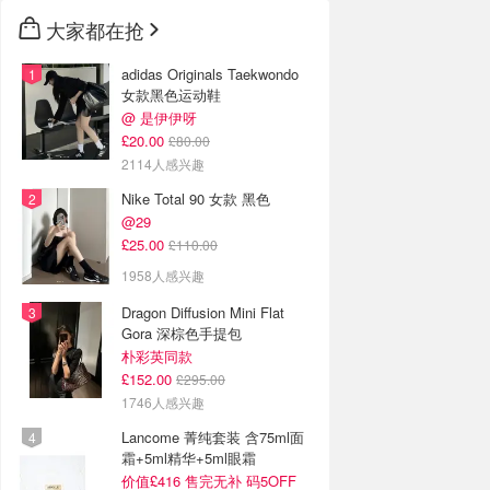
大家都在抢
adidas Originals Taekwondo
女款黑色运动鞋
@ 是伊伊呀
£20.00
£80.00
2114人感兴趣
Nike Total 90 女款 黑色
@29
£25.00
£110.00
1958人感兴趣
Dragon Diffusion Mini Flat
Gora 深棕色手提包
朴彩英同款
£152.00
£295.00
1746人感兴趣
Lancome 菁纯套装 含75ml面
霜+5ml精华+5ml眼霜
价值£416 售完无补 码5OFF