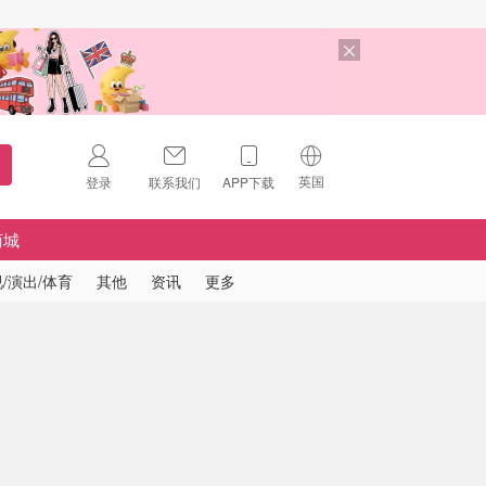
英国
登录
联系我们
APP下载
🇺🇸
美国
商城
🇨🇳
中国
/演出/体育
其他
资讯
更多
🇨🇦
加拿大
扫码下载 App
🇬🇧
英国
Download on the
App Store
🇩🇪
德国
Download the
Android App
🇫🇷
法国