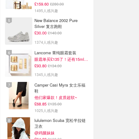
£159.60
£280.00
1495人感兴趣
New Balance 2002 Pure
Silver 复古跑鞋
£30.00
£140.00
1374人感兴趣
Lancome 菁纯眼霜套装
眼霜单买£135了！还有15ml面霜+5ml精华~！
£93.80
£134.00
1345人感兴趣
Camper Casi Myra 女士乐福
鞋
他们家爆款！皮质超软~
£68.85
£135.00
1025人感兴趣
lululemon Scuba 宽松半拉链
卫衣
@鸡腿妹妹