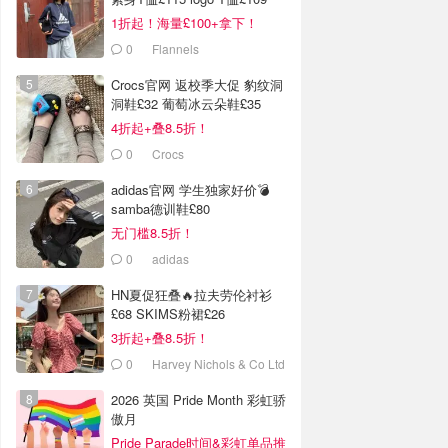
1折起！海量£100+拿下！
0
Flannels
Crocs官网 返校季大促 豹纹洞
洞鞋£32 葡萄冰云朵鞋£35
4折起+叠8.5折！
0
Crocs
adidas官网 学生独家好价💣
samba德训鞋£80
无门槛8.5折！
0
adidas
HN夏促狂叠🔥拉夫劳伦衬衫
£68 SKIMS粉裙£26
3折起+叠8.5折！
0
Harvey Nichols & Co Ltd
2026 英国 Pride Month 彩虹骄
傲月
Pride Parade时间&彩虹单品推