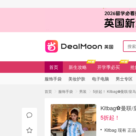
首页
新生攻略
开学季必买
抢
服饰手袋
美妆护肤
电子电脑
男士专区
首页
服饰手袋
男装
5折起！ Kitbag⚽️曼联/
Kitbag⚽️
5折起！
Kitbag 现有 