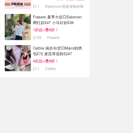
荐
1
Dealmoon英国省钱快报
Frasers 夏季大促💥Salomon
网红款£47 小马衬衫£36
1折起+叠9折！
25
Frasers
Cettire 疯价补货💥Marni刺绣
包£72 麦昆厚底鞋£247
4折起+叠9折！
1
Cettire