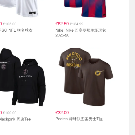
40
£62.50
£105.00
£124.99
Nike PSG NFL 联名球衣
Nike Nike 巴塞罗那主场球衣
2025-26
00
£32.00
£100.00
Padres 棒球队图案男士T恤
lackpink 周边Tee