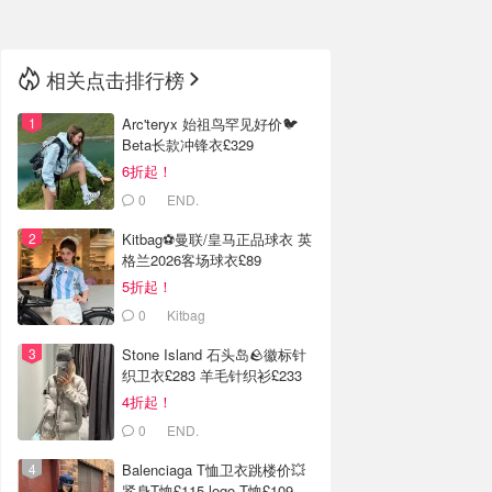
相关点击排行榜
Arc'teryx 始祖鸟罕见好价🐦
Beta长款冲锋衣£329
6折起！
0
END.
Kitbag⚽️曼联/皇马正品球衣 英
格兰2026客场球衣£89
5折起！
0
Kitbag
Stone Island 石头岛🪨徽标针
织卫衣£283 羊毛针织衫£233
4折起！
0
END.
Balenciaga T恤卫衣跳楼价💥
紧身T恤£115 logo T恤£109