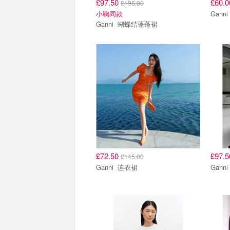
£97.50
£60.
£195.00
小鞠同款
Ganni 蝴蝶结蓬蓬裙
£72.50
£97.
£145.00
Ganni 连衣裙