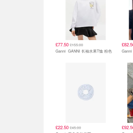
£77.50
£82.
£155.00
Ganni GANNI 长袖水果T恤 粉色
£22.50
£92.
£45.00