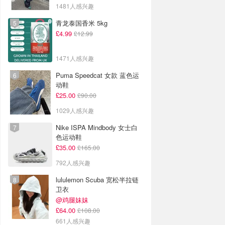
1481人感兴趣
青龙泰国香米 5kg
£4.99
£12.99
1471人感兴趣
Puma Speedcat 女款 蓝色运
动鞋
£25.00
£90.00
1029人感兴趣
Nike ISPA Mindbody 女士白
色运动鞋
£35.00
£165.00
792人感兴趣
lululemon Scuba 宽松半拉链
卫衣
@鸡腿妹妹
£64.00
£108.00
661人感兴趣