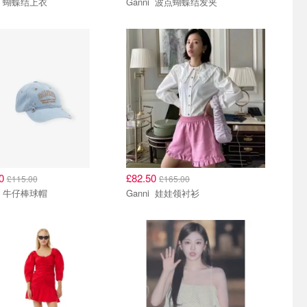
Ganni 蝴蝶结上衣
Ganni 波点蝴蝶结发夹
50
£82.50
£115.00
£165.00
Ganni 牛仔棒球帽
Ganni 娃娃领衬衫