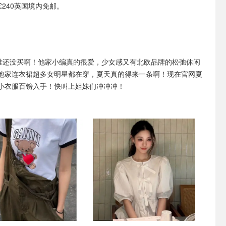
£240英国境内免邮。
ni谁还没买啊！他家小编真的很爱，少女感又有北欧品牌的松弛休闲
他家连衣裙超多女明星都在穿，夏天真的得来一条啊！现在官网夏
小衣服百镑入手！快叫上姐妹们冲冲冲！