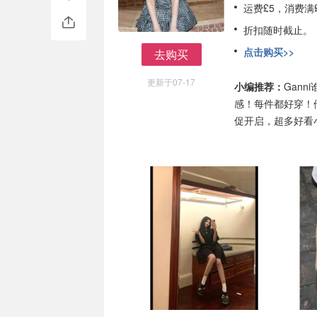
运费£5，消费满
折扣随时截止。
点击购买>>
去购买
去购买
更新于07-17
小编推荐：
Gan
感！每件都好穿！
促开启，超多好看