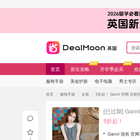
首页
新生攻略
开学季必买
抢
服饰手袋
美妆护肤
电子电脑
男士专区
首页
服饰手袋
女装
5折起！ Ganni 官网 百
[已过期]
Gan
5折起！
Ganni 现有 
1