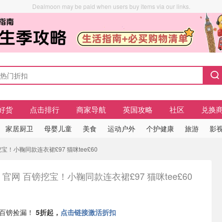
Dealmoon may be paid when users buy items via our links.
好货
点击排行
商家导航
英国攻略
社区
兑换
家居厨卫
母婴儿童
美食
运动户外
个护健康
旅游
影视
镑挖宝！小鞠同款连衣裙£97 猫咪tee£60
ni 官网 百镑挖宝！小鞠同款连衣裙£97 猫咪tee£60
官网百镑捡漏！
5折起，
点击链接激活折扣