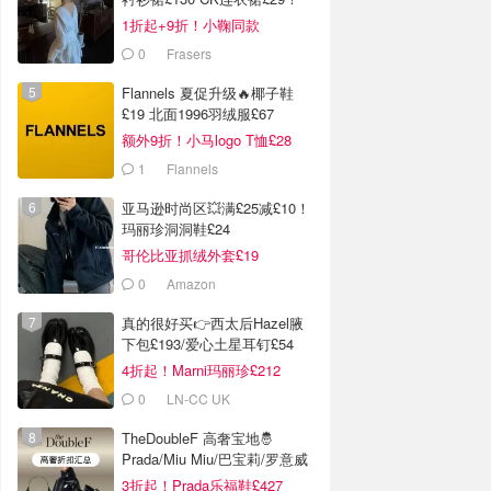
1折起+9折！小鞠同款
Ganni£88
0
Frasers
Flannels 夏促升级🔥椰子鞋
£19 北面1996羽绒服£67
额外9折！小马logo T恤£28
1
Flannels
亚马逊时尚区💥满£25减£10！
玛丽珍洞洞鞋£24
哥伦比亚抓绒外套£19
0
Amazon
真的很好买👉西太后Hazel腋
下包£193/爱心土星耳钉£54
4折起！Marni玛丽珍£212
0
LN-CC UK
TheDoubleF 高奢宝地🤴
Prada/Miu Miu/巴宝莉/罗意威
3折起！Prada乐福鞋£427