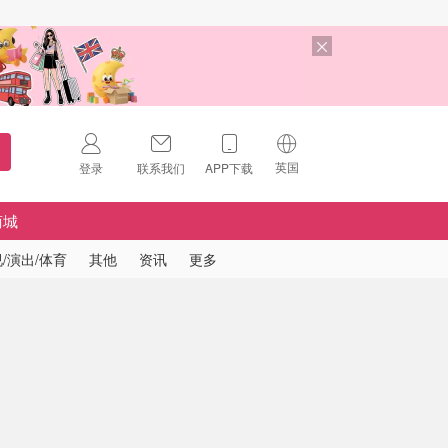
英国
登录
联系我们
APP下载
🇺🇸
美国
商城
🇨🇳
中国
/演出/体育
其他
资讯
更多
🇨🇦
加拿大
扫码下载 App
🇬🇧
英国
Download on the
App Store
🇩🇪
德国
Download the
Android App
🇫🇷
法国