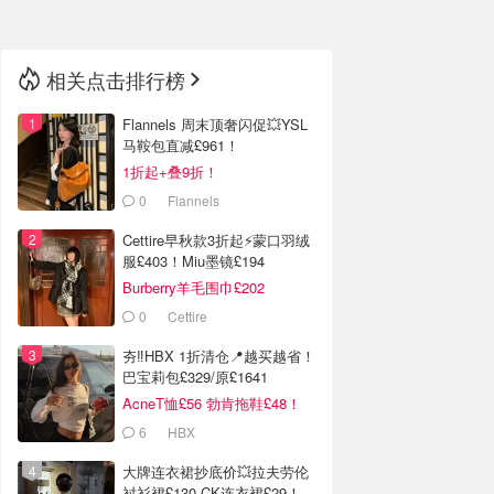
相关点击排行榜
Flannels 周末顶奢闪促💥YSL
马鞍包直减£961！
1折起+叠9折！
0
Flannels
Cettire早秋款3折起⚡️蒙口羽绒
服£403！Miu墨镜£194
Burberry羊毛围巾£202
0
Cettire
夯‼️HBX 1折清仓📍越买越省！
巴宝莉包£329/原£1641
AcneT恤£56 勃肯拖鞋£48！
6
HBX
大牌连衣裙抄底价💥拉夫劳伦
衬衫裙£130 CK连衣裙£29！