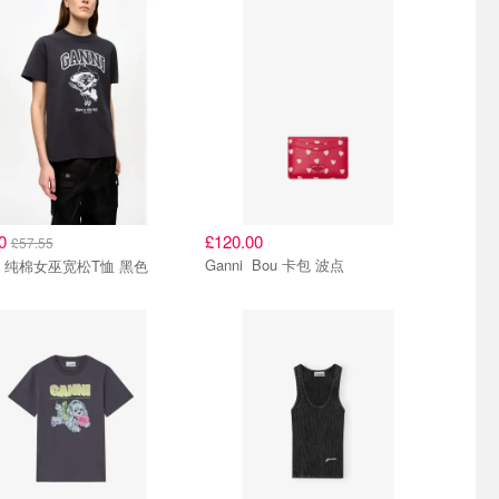
50
£120.00
£57.55
Ganni Bou 卡包 波点
Ganni 纯棉女巫宽松T恤 黑色