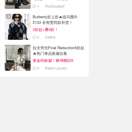
1
TheDoubleF
Burberry折上折🔥战马围巾
£133 全智贤同款补货！
3折起+叠9折！
0
Cettire
拉夫劳伦Final Reduction5折起
🔥热门单品捡漏合集
黄金码捡漏！棒球帽£25
0
Ralph Lauren