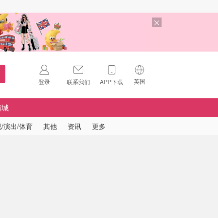
英国
登录
联系我们
APP下载
🇺🇸
美国
商城
🇨🇳
中国
/演出/体育
其他
资讯
更多
🇨🇦
加拿大
扫码下载 App
🇬🇧
英国
Download on the
App Store
🇩🇪
德国
Download the
Android App
🇫🇷
法国