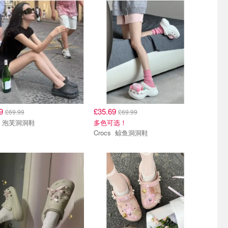
69
£35.69
£69.99
£69.99
Crocs 泡芙洞洞鞋
多色可选！
Crocs 鲸鱼洞洞鞋