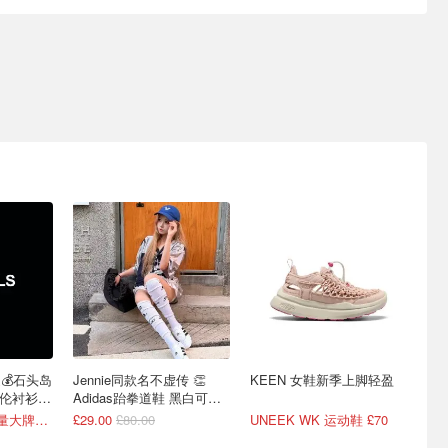
促💰石头岛
Jennie同款名不虚传 👏
KEEN 女鞋新季上脚轻盈
劳伦衬衫
Adidas跆拳道鞋 黑白可
选！
1折起+叠9折！海量大牌打骨折！
£29.00
£80.00
UNEEK WK 运动鞋 £70