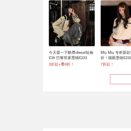
今天耍一下酷😎diesel短袖
Miu Miu 专柜新
£39 巴黎世家墨镜£233
折！猫眼墨镜£23
主戴！
3折起+叠9折！
7折起！
TheDoubleF 高奢宝地🤴
Alaïa 罕见打折