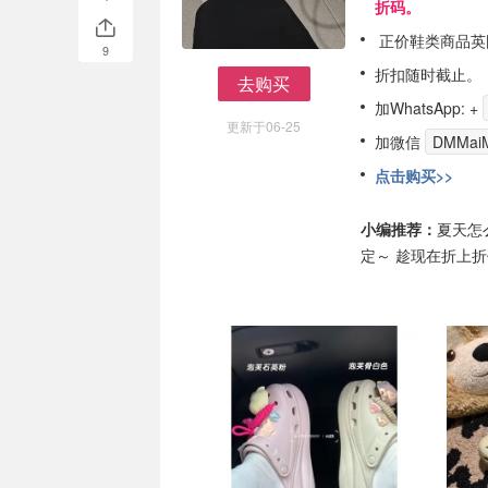
折码。
正价鞋类商品英
9
折扣随时截止。
去购买
去购买
加WhatsApp: +
更新于06-25
加微信
DMMaiM
点击购买>>
小编推荐：
夏天怎
定～ 趁现在折上