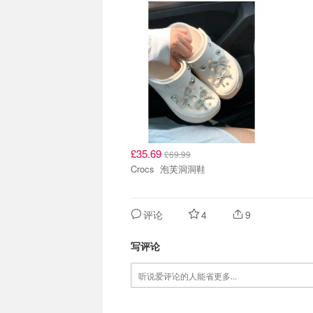
£35.69
£69.99
Crocs 泡芙洞洞鞋
评论
4
9
写评论