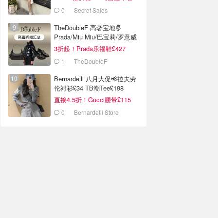
0
Secret Sales
TheDoubleF 高奢宝地🤴
Prada/Miu Miu/巴宝莉/罗意威
3折起！Prada乐福鞋£427
1
TheDoubleF
Bernardelli 八月大促📢拉夫劳
伦衬衫£34 TB潮Tee£198
直接4.5折！Gucci腰带£115
0
Bernardelli Store