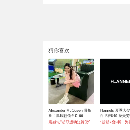
猜你喜欢
Alexander McQueen 骨折
Flannels 夏季大
捡！厚底鞋低至£166
白卫衣£49 拉夫
£34
震撼1折起💥运动短裤仅£21