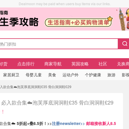
Dealmoon may be paid when users buy items via our links.
好货
点击排行
商家导航
英国攻略
社区
兑换
家居厨卫
母婴儿童
美食
运动户外
个护健康
旅游
影视
s 必入款合集☁️泡芙厚底洞洞鞋£35 骨白洞洞鞋£29
cs 必入款合集☁️泡芙厚底洞洞鞋£35 骨白洞洞鞋£29
折！
入款合集☁️
5折起+叠8.5折！>>
注册newsletter>>
邮箱接收新人8.5