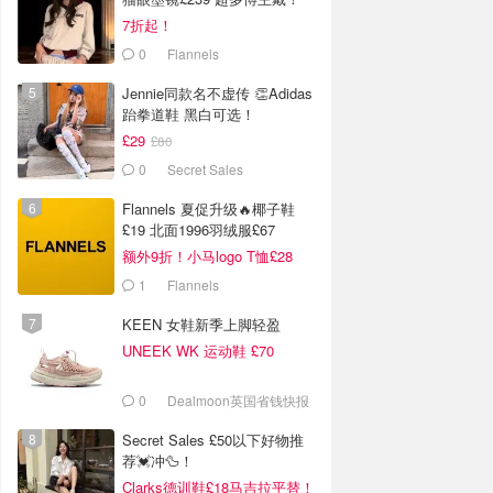
7折起！
0
Flannels
Jennie同款名不虚传 👏Adidas
跆拳道鞋 黑白可选！
£29
£80
0
Secret Sales
Flannels 夏促升级🔥椰子鞋
£19 北面1996羽绒服£67
额外9折！小马logo T恤£28
1
Flannels
KEEN 女鞋新季上脚轻盈
UNEEK WK 运动鞋 £70
0
Dealmoon英国省钱快报
Secret Sales £50以下好物推
荐💓冲🦆！
Clarks德训鞋£18马吉拉平替！