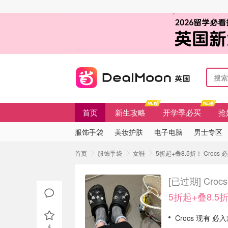
首页
新生攻略
开学季必买
抢
服饰手袋
美妆护肤
电子电脑
男士专区
首页
服饰手袋
女鞋
5折起+叠8.5折！ Croc
[已过期]
Cro
5折起+叠8.5
Crocs 现有 必
4