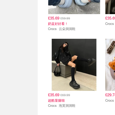
£35.69
£35.
£59.99
奶蓝好好看！
Crocs 云朵洞洞鞋
£35.69
£29.
£69.99
超酷显腿细
Crocs 泡芙洞洞鞋