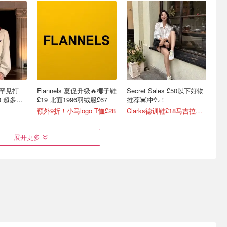
款罕见打
Flannels 夏促升级🔥椰子鞋
Secret Sales £50以下好物
9 超多博
£19 北面1996羽绒服£67
推荐💓冲🦆！
额外9折！小马logo T恤£28
Clarks德训鞋£18马吉拉平替！
展开更多
爱心鞋直
UGG 折扣升级 | 反季捡漏
快快快❤️‍🔥Maison Margiela