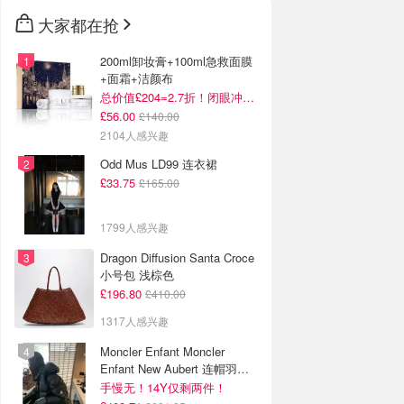
大家都在抢
200ml卸妆膏+100ml急救面膜
+面霜+洁颜布
总价值£204=2.7折！闭眼冲这套！
£56.00
£140.00
2104人感兴趣
Odd Mus LD99 连衣裙
£33.75
£165.00
1799人感兴趣
Dragon Diffusion Santa Croce
小号包 浅棕色
£196.80
£410.00
1317人感兴趣
Moncler Enfant Moncler
Enfant New Aubert 连帽羽绒
服
手慢无！14Y仅剩两件！