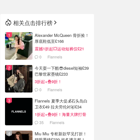
相关点击排行榜
Alexander McQueen 骨折捡！
厚底鞋低至£166
震撼1折起💥运动短裤仅£21
0
Flannels
今天耍一下酷😎diesel短袖£39
巴黎世家墨镜£233
3折起+叠9折！
0
Flannels
Flannels 夏季大促💰石头岛白
卫衣£49 拉夫劳伦衬衫£34
1折起+叠9折！海量大牌打骨
折！
35
Flannels
Miu Miu 专柜新款罕见打折！
猫眼墨镜£239 超多博主戴！