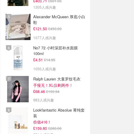
£403.71
£601.05
1305人感兴趣
Alexander McQueen 厚底小白
鞋
£121.50
£450.00
1077人感兴趣
No7 72 小时深层补水面膜
100ml
£4.51
£14.95
1050人感兴趣
Ralph Lauren 大童罗纹毛衣
手慢无！XL仅剩两件！
£68.46
£150.94
983人感兴趣
Lookfantastic Absolue 菁纯套
装
价值416！
£159.60
£280.00