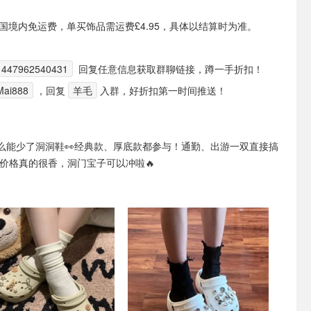
国境内免运费，单买饰品需运费£4.95，具体以结算时为准。
447962540431
回复任意信息获取群聊链接，蹲一手折扣！
ai888
，回复
羊毛
入群，好折扣第一时间推送！
么能少了洞洞鞋👀经典款、厚底款都参与！通勤、出游一双直接搞
折价格真的很香，洞门宝子可以冲啦🔥