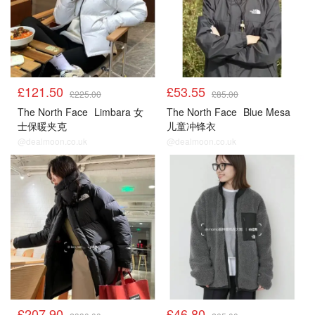
£121.50
£53.55
£225.00
£85.00
The North Face
Limbara 女
The North Face
Blue Mesa
士保暖夹克
儿童冲锋衣
@dealmoon.co.uk
@dealmoon.co.uk
£207.90
£46.80