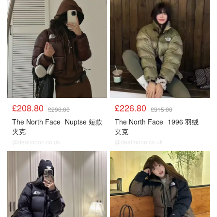
£208.80
£226.80
£290.00
£315.00
The North Face
Nuptse 短款
The North Face
1996 羽绒
夹克
夹克
@dealmoon.co.uk
@dealmoon.co.uk