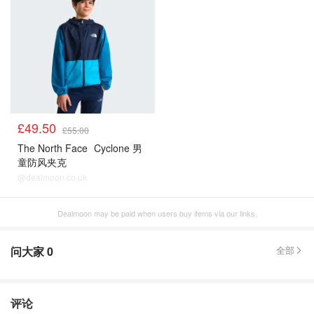
£49.50
£55.00
The North Face
Cyclone 男
童防风夹克
@dealmoon.co.uk
Dealmoon may be paid when users buy items via our links.
问大家
0
全部
评论