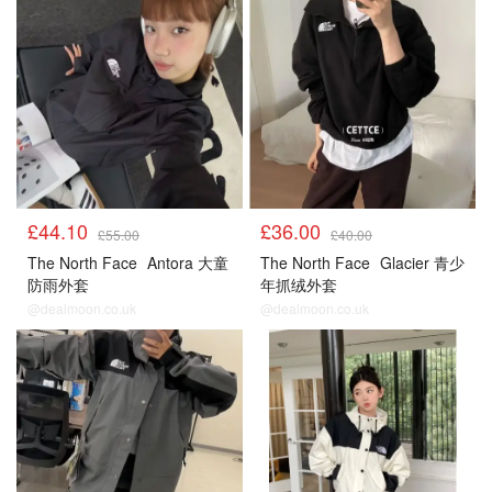
£44.10
£36.00
£55.00
£40.00
The North Face
Antora 大童
The North Face
Glacier 青少
防雨外套
年抓绒外套
@dealmoon.co.uk
@dealmoon.co.uk