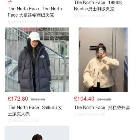
子
The North Face
1996款
The North Face
The North
Nuptse男士羽绒夹克
Face 大童连帽羽绒夹克
@dealmoon.co.uk
@dealmoon.co.uk
£172.80
£104.40
£240.00
£145.00
The North Face
Saikuru 女
The North Face
摇粒绒外套
士派克大衣
@dealmoon.co.uk
@dealmoon.co.uk