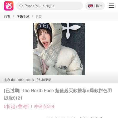
🇬🇧
Prada/Miu 4.8折！
UK
麦卢卡蜂蜜夏促！个位数！
啥？必胜客披萨5折！
首页
服饰手袋
男装
来自
dealmoon.co.uk
06-30更新
[已过期] The North Face 超值必买款推荐⭐️爆款拼色羽
绒服£121
5折起+叠9折！冲锋衣£44