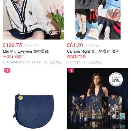
£199.75
£61.20
£341.00
£120.00
Miu Miu Eyewear 白框墨镜
Camper Right 女士平底鞋 黑色
王安宇同款！
褶皱款芭蕾！
Discounted Sunglasses
516人感兴趣
Camper
514人感兴趣
7
8