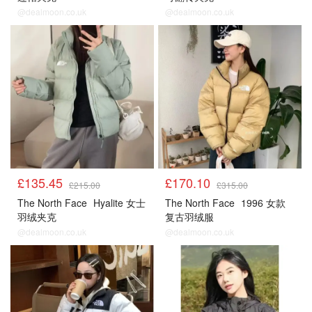
@dealmoon.co.uk
@dealmoon.co.uk
£135.45
£170.10
£215.00
£315.00
The North Face
Hyalite 女士
The North Face
1996 女款
羽绒夹克
复古羽绒服
@dealmoon.co.uk
@dealmoon.co.uk