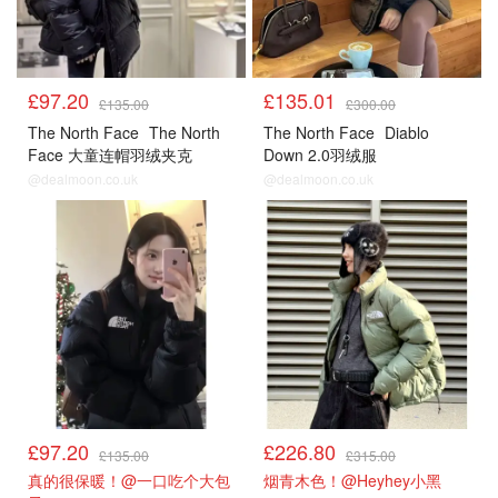
£97.20
£135.01
£135.00
£300.00
The North Face
The North
The North Face
Diablo
Face 大童连帽羽绒夹克
Down 2.0羽绒服
@dealmoon.co.uk
@dealmoon.co.uk
£97.20
£226.80
£135.00
£315.00
真的很保暖！@一口吃个大包
烟青木色！@Heyhey小黑