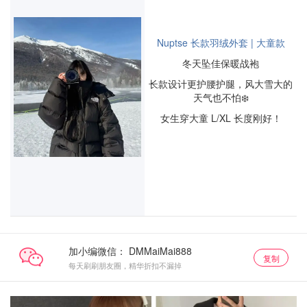
Nuptse 长款羽绒外套 | 大童款
冬天坠佳保暖战袍
长款设计更护腰护腿，风大雪大的
天气也不怕❄️
女生穿大童 L/XL 长度刚好！
加小编微信：
复制
每天刷刷朋友圈，精华折扣不漏掉