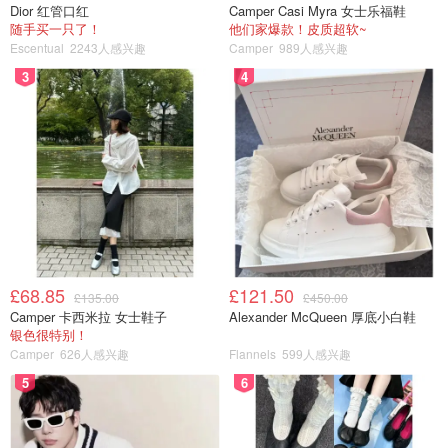
Dior 红管口红
Camper Casi Myra 女士乐福鞋
随手买一只了！
他们家爆款！皮质超软~
Escentual
2243人感兴趣
Camper
989人感兴趣
3
4
£68.85
£121.50
£135.00
£450.00
Camper 卡西米拉 女士鞋子
Alexander McQueen 厚底小白鞋
银色很特别！
Camper
626人感兴趣
Flannels
599人感兴趣
5
6