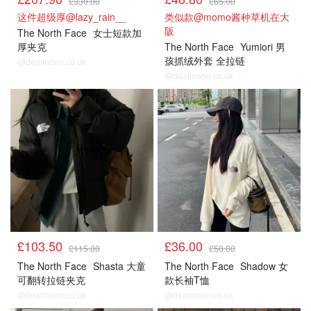
£330.00
£65.00
这件超级厚@lazy_rain__
类似款@momo酱种草机在大
阪
The North Face
女士短款加
厚夹克
The North Face
Yumiori 男
孩抓绒外套 全拉链
@dealmoon.co.uk
@dealmoon.co.uk
£103.50
£36.00
£115.00
£50.00
The North Face
Shasta 大童
The North Face
Shadow 女
可翻转拉链夹克
款长袖T恤
@dealmoon.co.uk
@dealmoon.co.uk