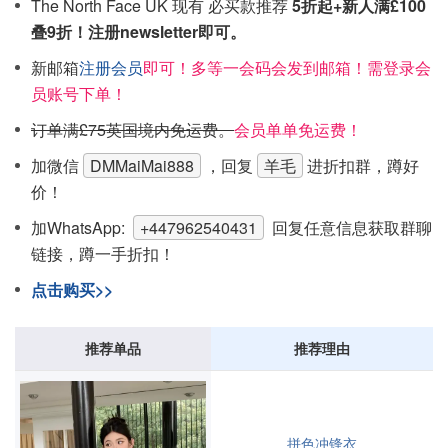
The North Face UK 现有 必买款推荐
5折起+新人满£100
叠9折！注册newsletter即可。
新邮箱
注册会员
即可！多等一会码会发到邮箱！需登录会
员账号下单！
订单满£75英国境内免运费。
会员单单免运费！
加微信
DMMaiMai888
，回复
羊毛
进折扣群，蹲好
价！
加WhatsApp:
+447962540431
回复任意信息获取群聊
链接，蹲一手折扣！
点击购买>>
推荐单品
推荐理由
拼色冲锋衣