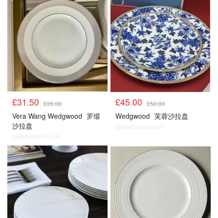
£31.50
£45.00
£35.00
£50.00
Vera Wang Wedgwood
罗缎
Wedgwood
芙蓉沙拉盘
沙拉盘
@dealmoon.co.uk
@dealmoon.co.uk