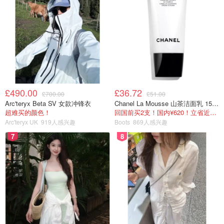
£490.00
£36.72
£700.00
£51.00
Arc'teryx Beta SV 女款冲锋衣
Chanel La Mousse 山茶洁面乳 150ml
超难买的颜色！
回国前买2支！国内¥620！立省近一半！
Arc'teryx UK
919人感兴趣
Boots
869人感兴趣
7
8