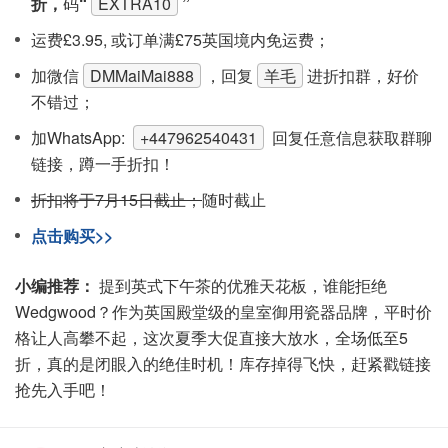
折，
码
“
EXTRA10
”
运费£3.95, 或订单满£75英国境内免运费；
加微信
DMMaiMai888
，回复
羊毛
进折扣群，好价
不错过；
加WhatsApp:
+447962540431
回复任意信息获取群聊
链接，蹲一手折扣！
折扣将于7月15日截止；
随时截止
点击购买>>
小编推荐：
提到英式下午茶的优雅天花板，谁能拒绝
Wedgwood？作为英国殿堂级的皇室御用瓷器品牌，平时价
格让人高攀不起，这次夏季大促直接大放水，全场低至5
折，真的是闭眼入的绝佳时机！库存掉得飞快，赶紧戳链接
抢先入手吧！