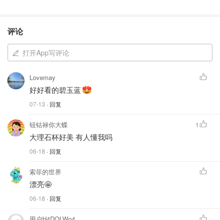
评论
打开App写评论
Lovemay
好好看的碧玉蓝
07-13
· 回复
钮钴禄你大蝶
1
大理石杯好美 有人懂我吗
06-18
· 回复
索菲的世界
漂亮🤩
06-18
· 回复
用户H4DQLWo4