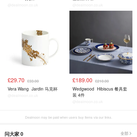
@dealmoon.co.uk
@dealmoon.co.uk
£29.70
£189.00
£33.00
£210.00
Vera Wang
Jardin 马克杯
Wedgwood
Hibiscus 餐具套
装 4件
@dealmoon.co.uk
@dealmoon.co.uk
Dealmoon may be paid when users buy items via our links.
问大家
0
全部