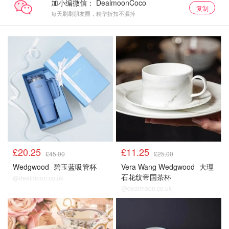
加小编微信：
复制
每天刷刷朋友圈，精华折扣不漏掉
£20.25
£11.25
£45.00
£25.00
Wedgwood
碧玉蓝吸管杯
Vera Wang Wedgwood
大理
石花纹帝国茶杯
@dealmoon.co.uk
@dealmoon.co.uk