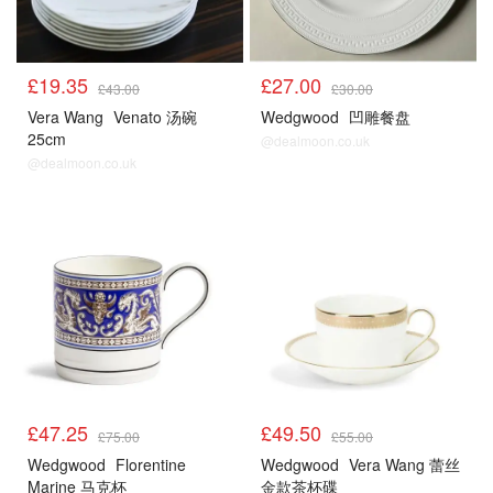
£19.35
£27.00
£43.00
£30.00
Vera Wang
Venato 汤碗
Wedgwood
凹雕餐盘
25cm
@dealmoon.co.uk
@dealmoon.co.uk
£47.25
£49.50
£75.00
£55.00
Wedgwood
Florentine
Wedgwood
Vera Wang 蕾丝
Marine 马克杯
金款茶杯碟