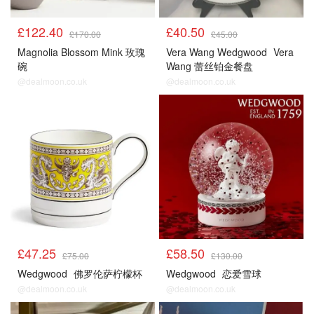
£122.40
£40.50
£170.00
£45.00
Magnolia Blossom Mink 玫瑰
Vera Wang Wedgwood
Vera
碗
Wang 蕾丝铂金餐盘
@dealmoon.co.uk
@dealmoon.co.uk
£47.25
£58.50
£75.00
£130.00
Wedgwood
佛罗伦萨柠檬杯
Wedgwood
恋爱雪球
@dealmoon.co.uk
@dealmoon.co.uk