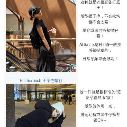
这种就是衣柜必备打底
王！
版型很干净，不会松垮
也不会太紧～
单穿或者内搭都很好
看！
AllSaints这种T恤一般质
感都挺稳的，
日常穿频率会很高！
Etti Scrunch 图案连帽衫
这一件就是很标准的“随
便穿都舒服”款！
版型偏休闲一点，
搭运动裤或者牛仔裤都
很OK～