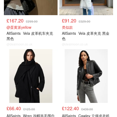
£167.20
£91.20
£299.00
£329.00
@蛋黄派yellow
类似款
AllSaints
Vela 皮革机车夹克
AllSaints
Vela 皮革夹克 黑金
黑色
色
@dealmoon.co.uk
@dealmoon.co.uk
£66.40
£122.40
£125.00
£439.00
AllSaints
Wren 连帽羊毛围巾
AllSaints
Cawley 立领皮衣机