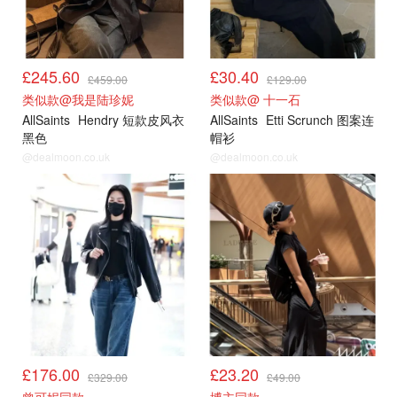
£245.60
£30.40
£459.00
£129.00
类似款@我是陆珍妮
类似款@ 十一石
AllSaints
Hendry 短款皮风衣
AllSaints
Etti Scrunch 图案连
黑色
帽衫
@dealmoon.co.uk
@dealmoon.co.uk
£176.00
£23.20
£329.00
£49.00
曾可妮同款
博主同款