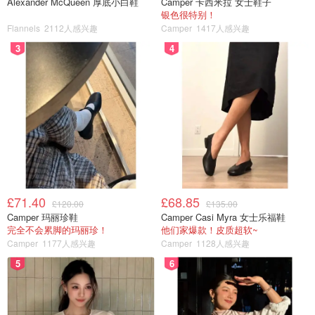
Alexander McQueen 厚底小白鞋
Camper 卡西米拉 女士鞋子
银色很特别！
Flannels
2112人感兴趣
Camper
1417人感兴趣
3
4
£71.40
£68.85
£120.00
£135.00
Camper 玛丽珍鞋
Camper Casi Myra 女士乐福鞋
完全不会累脚的玛丽珍！
他们家爆款！皮质超软~
Camper
1177人感兴趣
Camper
1128人感兴趣
5
6