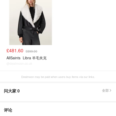
£481.60
£899.00
AllSaints
Libra 羊毛夹克
@dealmoon.co.uk
Dealmoon may be paid when users buy items via our links.
问大家
0
全部
评论