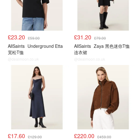
£23.20
£31.20
£59.00
£79.00
AllSaints
Underground Etta
AllSaints
Zaya 黑色迷你T恤
宽松T恤
连衣裙
@dealmoon.co.uk
@dealmoon.co.uk
£17.60
£220.00
£129.00
£459.00