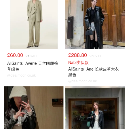
£60.00
£288.80
£189.00
£539.00
Nabi类似款
AllSaints
Averie 天丝阔腿裤
草绿色
AllSaints
Aire 长款皮革大衣
黑色
@dealmoon.co.uk
@dealmoon.co.uk