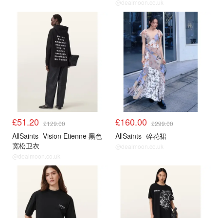
@dealmoon.co.uk
£51.20
£160.00
£129.00
£299.00
AllSaints
Vision Etienne 黑色
AllSaints
碎花裙
宽松卫衣
@dealmoon.co.uk
@dealmoon.co.uk