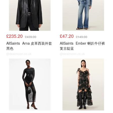
£235.20
£47.20
£439.00
£149.00
AllSaints
Arna 皮革西装外套
AllSaints
Ember 喇叭牛仔裤
黑色
复古靛蓝
@dealmoon.co.uk
@dealmoon.co.uk