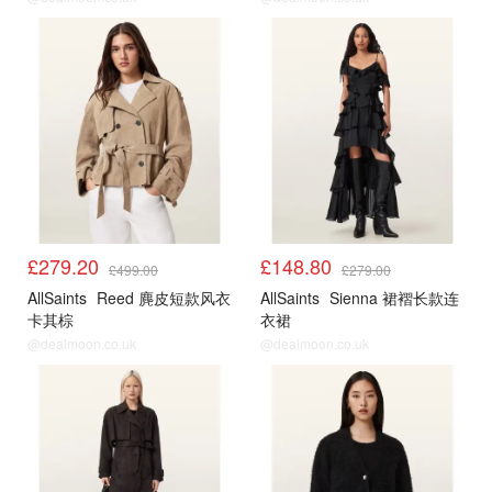
£279.20
£148.80
£499.00
£279.00
AllSaints
Reed 麂皮短款风衣
AllSaints
Sienna 裙褶长款连
卡其棕
衣裙
@dealmoon.co.uk
@dealmoon.co.uk