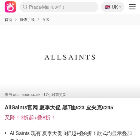
🇬🇧
啥？必胜客披萨5折！
UK
麦卢卡蜂蜜夏促！个位数！
Prada/Miu 4.8折！
首页
服饰手袋
女装
来自
dealmoon.co.uk
17小时前更新
AllSaints官网 夏季大促 黑T恤£23 皮夹克£245
又降！3折起+叠8折！
AllSaints 现有 夏季大促 3折起+叠8折！款式均显示叠加