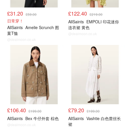
£31.20
£122.40
£59.00
£219.00
日常穿！
AllSaints
EMPOLI 印花迷你
AllSaints
Amelie Scrunch 图
连衣裙 黄色
案T恤
@dealmoon.co.uk
@dealmoon.co.uk
£106.40
£79.20
£199.00
£199.00
AllSaints
Bex 牛仔外套 棕色
AllSaints
Vashtie 白色蕾丝长
裙
@dealmoon.co.uk