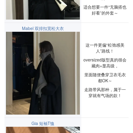
适合想要一件“无脑搭也
好看”的外套～
Mabel 双排扣宽松大衣
这一件更偏“松弛感美
人”路线！
oversized版型真的很会
藏肉+显高级，
里面随便叠穿卫衣毛衣
都OK～
走路带风那种，属于一
穿就有气场的款！
Gia 短袖T恤