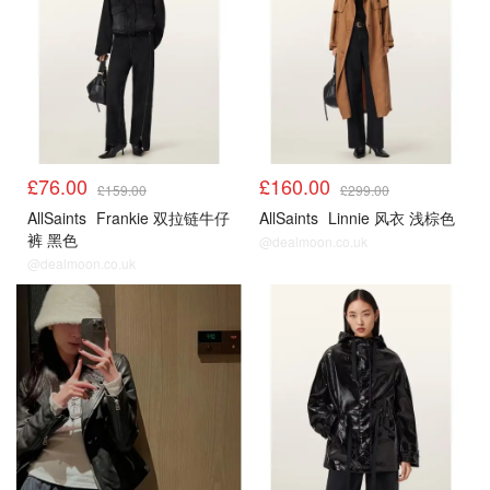
£76.00
£160.00
£159.00
£299.00
AllSaints
Frankie 双拉链牛仔
AllSaints
Linnie 风衣 浅棕色
裤 黑色
@dealmoon.co.uk
@dealmoon.co.uk