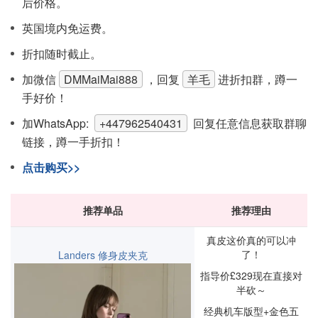
后价格。
英国境内免运费。
折扣随时截止。
加微信
DMMaiMai888
，回复
羊毛
进折扣群，蹲一
手好价！
加WhatsApp:
+447962540431
回复任意信息获取群聊
链接，蹲一手折扣！
点击购买>>
推荐单品
推荐理由
真皮这价真的可以冲
了！
Landers 修身皮夹克
指导价£329现在直接对
半砍～
经典机车版型+金色五