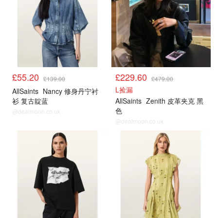
£55.20
£229.60
£139.00
£479.00
L捡漏
AllSaints
Nancy 修身丹宁衬
衫 复古靛蓝
AllSaints
Zenith 皮革夹克 黑
色
@dealmoon.co.uk
@dealmoon.co.uk