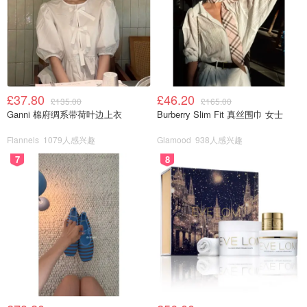
£37.80
£46.20
£135.00
£165.00
Ganni 棉府绸系带荷叶边上衣
Burberry Slim Fit 真丝围巾 女士
Flannels
1079人感兴趣
Glamood
938人感兴趣
7
8