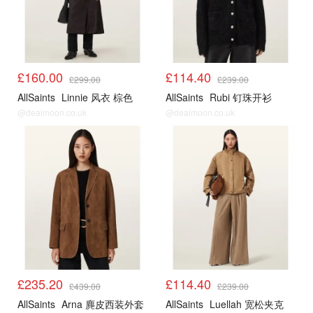
£160.00
£114.40
£299.00
£239.00
AllSaints
Linnie 风衣 棕色
AllSaints
Rubi 钉珠开衫
@dealmoon.co.uk
@dealmoon.co.uk
£235.20
£114.40
£439.00
£239.00
AllSaints
Arna 麂皮西装外套
AllSaints
Luellah 宽松夹克