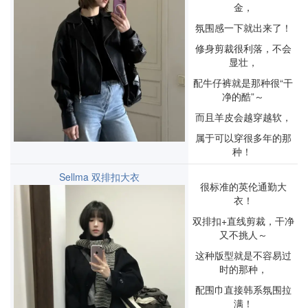
金，
氛围感一下就出来了！
修身剪裁很利落，不会
显壮，
配牛仔裤就是那种很“干
净的酷”～
而且羊皮会越穿越软，
属于可以穿很多年的那
种！
Sellma 双排扣大衣
很标准的英伦通勤大
衣！
双排扣+直线剪裁，干净
又不挑人～
这种版型就是不容易过
时的那种，
配围巾直接韩系氛围拉
满！