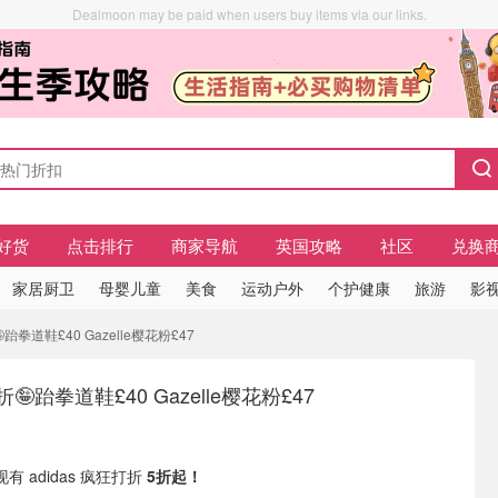
Dealmoon may be paid when users buy items via our links.
好货
点击排行
商家导航
英国攻略
社区
兑换
家居厨卫
母婴儿童
美食
运动户外
个护健康
旅游
影视
跆拳道鞋£40 Gazelle樱花粉£47
打折🤪跆拳道鞋£40 Gazelle樱花粉£47
f 现有 adidas 疯狂打折
5折起！