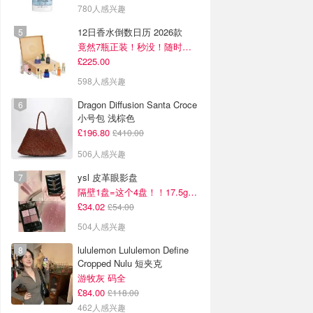
780人感兴趣
12日香水倒数日历 2026款
竟然7瓶正装！秒没！随时补货蹲！！！
£225.00
598人感兴趣
Dragon Diffusion Santa Croce
小号包 浅棕色
£196.80
£410.00
506人感兴趣
ysl 皮革眼影盘
隔壁1盘=这个4盘！！17.5g超级大克重
£34.02
£54.00
504人感兴趣
lululemon Lululemon Define
Cropped Nulu 短夹克
游牧灰 码全
£84.00
£118.00
462人感兴趣