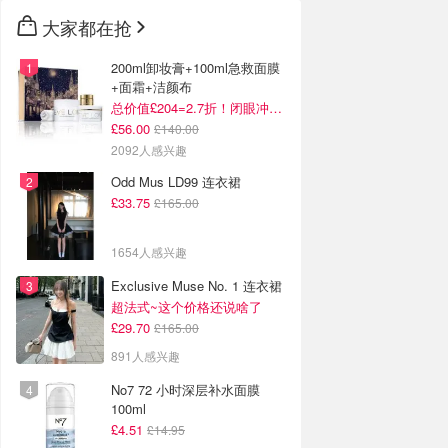
大家都在抢
200ml卸妆膏+100ml急救面膜
+面霜+洁颜布
总价值£204=2.7折！闭眼冲这套！
£56.00
£140.00
2092人感兴趣
Odd Mus LD99 连衣裙
£33.75
£165.00
1654人感兴趣
Exclusive Muse No. 1 连衣裙
超法式~这个价格还说啥了
£29.70
£165.00
891人感兴趣
No7 72 小时深层补水面膜
100ml
£4.51
£14.95