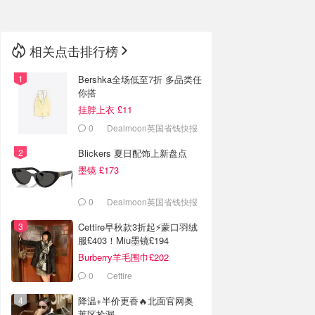
相关点击排行榜
Bershka全场低至7折 多品类任
你搭
挂脖上衣 £11
0
Dealmoon英国省钱快报
Blickers 夏日配饰上新盘点
墨镜 £173
0
Dealmoon英国省钱快报
Cettire早秋款3折起⚡️蒙口羽绒
服£403！Miu墨镜£194
Burberry羊毛围巾£202
0
Cettire
降温+半价更香🔥北面官网奥
莱区捡漏