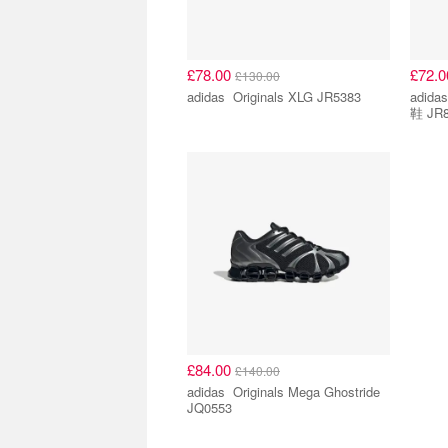
£78.00
£72.
£130.00
adidas Originals XLG JR5383
adidas Originals Gazelle
鞋 JR8
£84.00
£140.00
adidas Originals Mega Ghostride
JQ0553