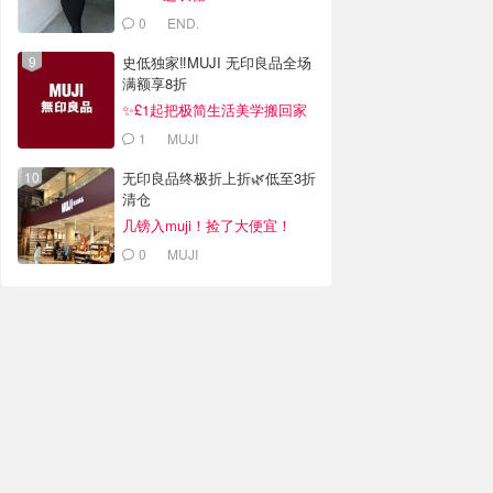
0
END.
史低独家‼️MUJI 无印良品全场
满额享8折
✨£1起把极简生活美学搬回家
1
MUJI
无印良品终极折上折🌿低至3折
清仓
几镑入muji！捡了大便宜！
0
MUJI