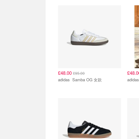
£48.00
£48.
£95.00
adidas Samba OG 女款