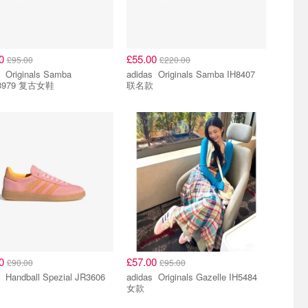
00
£55.00
£95.00
£220.00
amba
adidas Originals Samba IH8407
3979 复古女鞋
联名款
00
£57.00
£90.00
£95.00
adidas Handball Spezial JR3606
adidas Originals Gazelle IH5484
女款