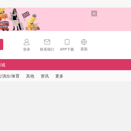
英国
登录
联系我们
APP下载
🇺🇸
美国
商城
🇨🇳
中国
/演出/体育
其他
资讯
更多
🇨🇦
加拿大
扫码下载 App
🇬🇧
英国
Download on the
App Store
🇩🇪
德国
Download the
Android App
🇫🇷
法国