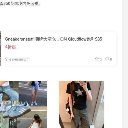
满£250英国境内免运费。
Sneakersnstuff 潮牌大清仓！ON Cloudflow跑鞋£85
4折起！
0
0
Sneakersnstuff