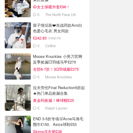
🧥女士保暖外套£96！
0
The North Face UK
留子情侣装❤️肖战同款Ami白
色爱心毛衣 男女同款
£242.83
£402.70
0
Cettire
Moose Knuckles 小剪刀官网
反季捡漏💥羽绒马甲£270
全部6-7折！3Q羽绒服£375
0
Moose Knuckles
拉夫劳伦Final Reduction5折起
🔥热门单品捡漏合集
黄金码捡漏！棒球帽£25
0
Ralph Lauren
END 3-5折专场🛒Acne马海毛
围巾£150、Asics球鞋£53
Skims连衣裙£38