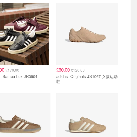
.00
£60.00
£170.00
£120.00
adidas Samba Lux JR0904
adidas Originals JS1067 女款运动
鞋