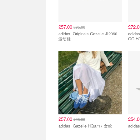
£57.00
£72.
£95.00
adidas Originals Gazelle JI2060
adidas Originals S
运动鞋
OGIH
£57.00
£54.
£95.00
adidas Gazelle HQ8717 女款