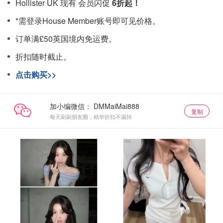
Hollister UK 现有 会员闪促
6折起！
*需登录House Member账号即可见价格。
订单满£50英国境内免运费。
折扣随时截止。
点击购买>>
加小编微信：
复制
每天刷刷朋友圈，精华折扣不漏掉