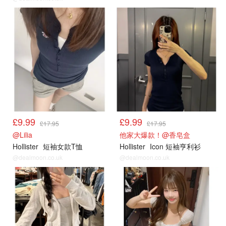
£9.99
£9.99
£17.95
£17.95
@Lilia
他家大爆款！@香皂盒
Hollister
短袖女款T恤
Hollister
Icon 短袖亨利衫
@dealmoon.co.uk
@dealmoon.co.uk