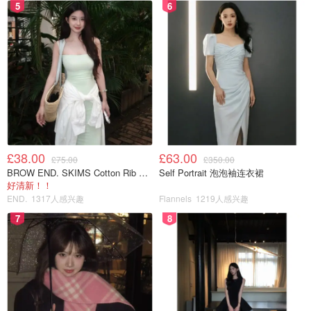
5
6
£38.00
£63.00
£75.00
£350.00
BROW END. SKIMS Cotton Rib 长款背心连衣裙 薄荷绿
Self Portrait 泡泡袖连衣裙
好清新！！
END.
1317人感兴趣
Flannels
1219人感兴趣
7
8