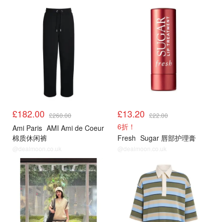
£182.00
£13.20
£260.00
£22.00
6折！
Ami Paris
AMI Ami de Coeur
棉质休闲裤
Fresh
Sugar 唇部护理膏
@dealmoon.co.uk
@dealmoon.co.uk