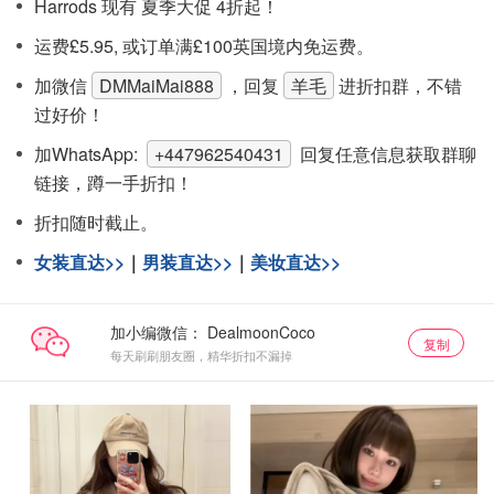
Harrods 现有 夏季大促 4折起！
运费£5.95, 或订单满£100英国境内免运费。
加微信
DMMaiMai888
，回复
羊毛
进折扣群，不错
过好价！
加WhatsApp:
+447962540431
回复任意信息获取群聊
链接，蹲一手折扣！
折扣随时截止。
女装直达>>
｜
男装直达>>
｜
美妆直达>>
加小编微信：
复制
每天刷刷朋友圈，精华折扣不漏掉