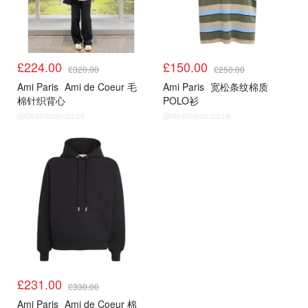
£224.00
£150.00
£320.00
£250.00
Ami Paris
Ami de Coeur 毛
Ami Paris
宽松条纹棉质
棉针织背心
POLO衫
@dealmoon.co.uk
@dealmoon.co.uk
£231.00
£330.00
Ami Paris
Ami de Coeur 棉