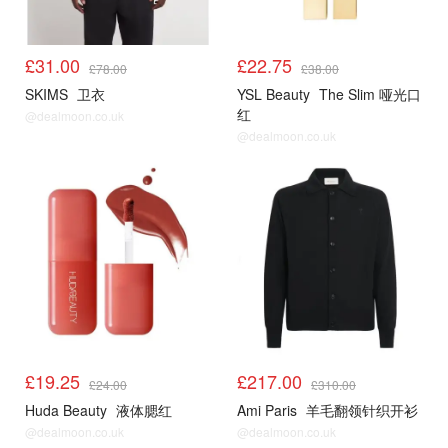
£31.00
£22.75
£78.00
£38.00
SKIMS
卫衣
YSL Beauty
The Slim 哑光口
红
@dealmoon.co.uk
@dealmoon.co.uk
£19.25
£217.00
£24.00
£310.00
Huda Beauty
液体腮红
Ami Paris
羊毛翻领针织开衫
@dealmoon.co.uk
@dealmoon.co.uk