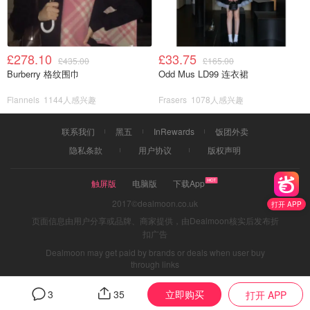
£278.10
£33.75
£435.00
£165.00
Burberry 格纹围巾
Odd Mus LD99 连衣裙
Flannels
1144人感兴趣
Frasers
1078人感兴趣
联系我们
黑五
InRewards
饭团外卖
隐私条款
用户协议
版权声明
触屏版
电脑版
下载App
2017©dealmoon.co.uk
打开 APP
页面信息由用户分享或品牌、商家提供，由Dealmoon核实后发布折
扣广告
Dealmoon may get paid by brands or deals when user buy
through links
立即购买
3
35
打开 APP