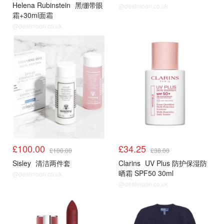
Helena Rubinstein
黑绷带眼
@dealmoon.co.uk
霜+30ml面霜
@dealmoon.co.uk
£100.00
£34.25
£100.00
£38.00
Sisley
清洁两件套
Clarins
UV Plus 防护保湿防
晒霜 SPF50 30ml
@dealmoon.co.uk
@dealmoon.co.uk