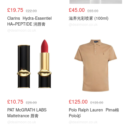
£19.75
£45.00
£22.00
£65.00
Clarins
Hydra-Essentiel
滋养光彩喷雾 (100ml)
HA+PEPTIDE 润唇膏
@dealmoon.co.uk
@dealmoon.co.uk
£10.75
£125.00
£26.00
£135.00
PAT McGRATH LABS
Polo Ralph Lauren
Pima棉
Mattetrance 唇膏
Polo衫
@dealmoon.co.uk
@dealmoon.co.uk