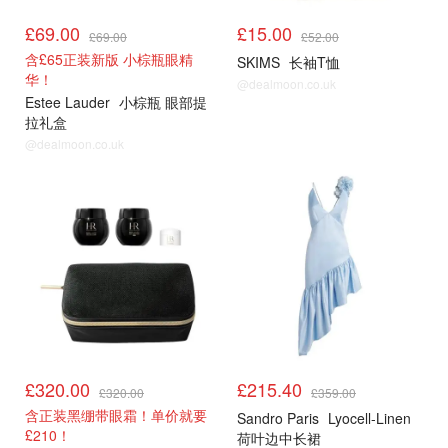
£69.00
£15.00
£69.00
£52.00
含£65正装新版 小棕瓶眼精
SKIMS
长袖T恤
华！
@dealmoon.co.uk
Estee Lauder
小棕瓶 眼部提
拉礼盒
@dealmoon.co.uk
£320.00
£215.40
£320.00
£359.00
含正装黑绷带眼霜！单价就要
Sandro Paris
Lyocell-Linen
£210！
荷叶边中长裙