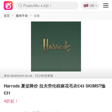
🇬🇧
Prada/Miu 4.8折！
UK
麦卢卡蜂蜜夏促！个位数！
啥？必胜客披萨5折！
首页
服饰手袋
女装
来自
dealmoon.co.uk
12小时前更新
Harrods 夏促降价 拉夫劳伦棕麻花毛衣£43 SKIMST恤
£31
4折起！