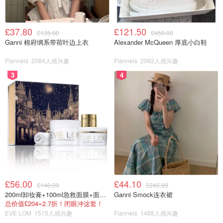
£37.80
£121.50
£135.00
£450.00
Ganni 棉府绸系带荷叶边上衣
Alexander McQueen 厚底小白鞋
Flannels
2084人感兴趣
Flannels
2062人感兴趣
3
4
£56.00
£44.10
£140.00
£245.00
200ml卸妆膏+100ml急救面膜+面霜+洁颜布
Ganni Smock连衣裙
总价值£204=2.7折！闭眼冲这套！
EVE LOM
1515人感兴趣
Flannels
1488人感兴趣