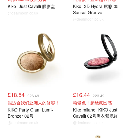
Kiko
Just Cavalli 眼影盘
Kiko
3D Hydra 唇彩 05
Sunset Groove
@dealmoon.co.uk
@dealmoon.co.uk
£18.54
£16.44
£26.49
£23.49
很适合我们亚洲人的修容！
粉紫色！超绝氛围感
KIKO Party Glam Lumi-
Kiko milano
KIKO Just
Bronzer 02号
Cavalli 02号熏衣紫腮红
@dealmoon.co.uk
@dealmoon.co.uk