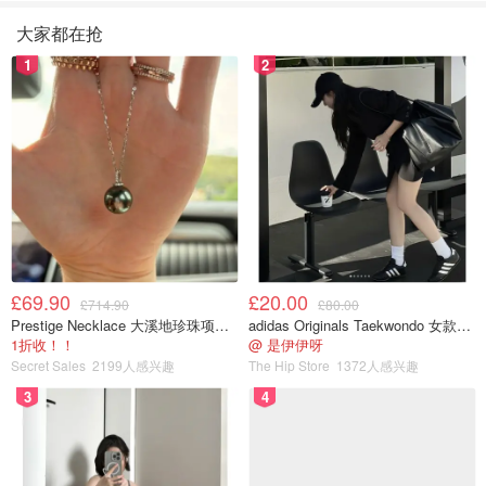
大家都在抢
1
2
£69.90
£20.00
£714.90
£80.00
Prestige Necklace 大溪地珍珠项链 10-11mm
adidas Originals Taekwondo 女款黑色运动鞋
1折收！！
@ 是伊伊呀
Secret Sales
2199人感兴趣
The Hip Store
1372人感兴趣
3
4