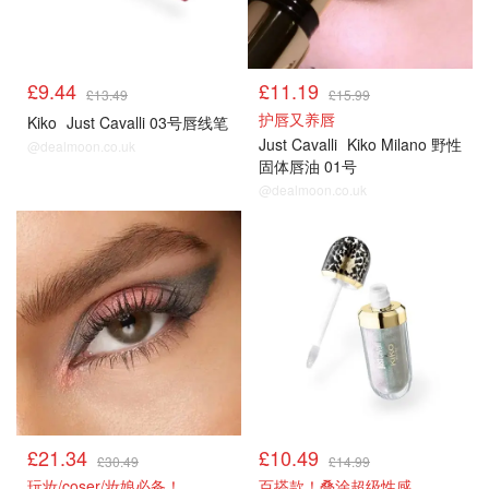
£9.44
£11.19
£13.49
£15.99
护唇又养唇
Kiko
Just Cavalli 03号唇线笔
Just Cavalli
Kiko Milano 野性
@dealmoon.co.uk
固体唇油 01号
@dealmoon.co.uk
£21.34
£10.49
£30.49
£14.99
玩妆/coser/妆娘必备！
百搭款！叠涂超级性感