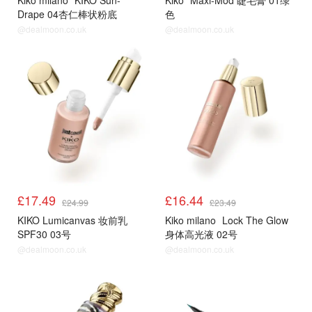
Kiko milano
KIKO Sun-
Kiko
Maxi-Mod 睫毛膏 01绿
Drape 04杏仁棒状粉底
色
SPF50
@dealmoon.co.uk
@dealmoon.co.uk
£17.49
£16.44
£24.99
£23.49
KIKO Lumicanvas 妆前乳
Kiko milano
Lock The Glow
SPF30 03号
身体高光液 02号
@dealmoon.co.uk
@dealmoon.co.uk