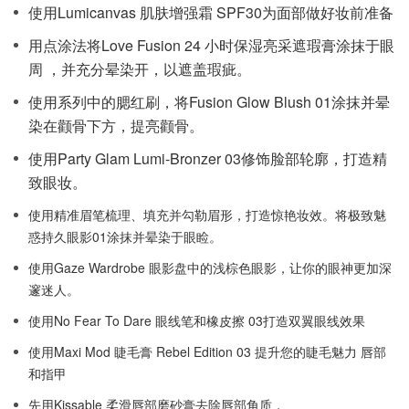
使用Lumicanvas 肌肤增强霜 SPF30为面部做好妆前准备
用点涂法将Love Fusion 24 小时保湿亮采遮瑕膏涂抹于眼
周 ，并充分晕染开，以遮盖瑕疵。
使用系列中的腮红刷，将Fusion Glow Blush 01涂抹并晕
染在颧骨下方，提亮颧骨。
使用Party Glam Lumi-Bronzer 03修饰脸部轮廓，打造精
致眼妆。
使用精准眉笔梳理、填充并勾勒眉形，打造惊艳妆效。将极致魅
惑持久眼影01涂抹并晕染于眼睑。
使用Gaze Wardrobe 眼影盘中的浅棕色眼影，让你的眼神更加深
邃迷人。
使用No Fear To Dare 眼线笔和橡皮擦 03打造双翼眼线效果
使用Maxi Mod 睫毛膏 Rebel Edition 03 提升您的睫毛魅力 唇部
和指甲
先用Kissable 柔滑唇部磨砂膏去除唇部角质，