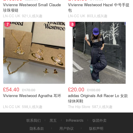
Vivienne Westwood Small Claude
Vivienne Westwood Hazel 中号手提
珍珠项链
包
LN-CC UK
921人感兴趣
LN-CC UK
803人感兴趣
7
8
£54.40
£20.00
£170.00
£100.00
Vivienne Westwood Agnatha 耳环
adidas Originals Adi Racer Lo 女款
绿休闲鞋
LN-CC UK
598人感兴趣
The Hip Store
587人感兴趣
联系我们
黑五
InRewards
饭团外卖
隐私条款
用户协议
版权声明