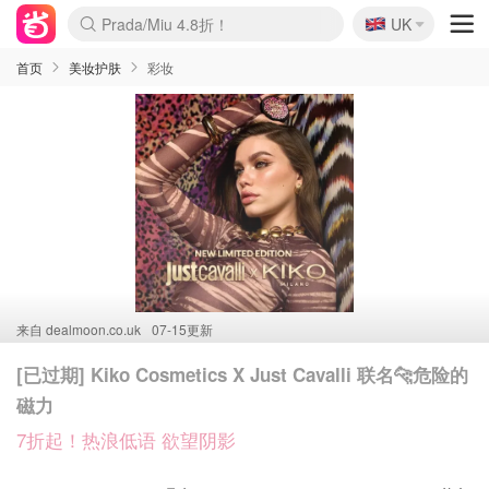
🇬🇧
Prada/Miu 4.8折！
UK
麦卢卡蜂蜜夏促！个位数！
啥？必胜客披萨5折！
首页
美妆护肤
彩妆
来自
dealmoon.co.uk
07-15更新
[已过期] Kiko Cosmetics X Just Cavalli 联名🐆危险的
磁力
7折起！热浪低语 欲望阴影