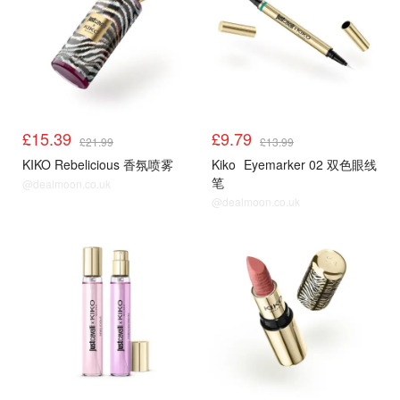
£15.39
£9.79
£21.99
£13.99
KIKO Rebelicious 香氛喷雾
Kiko
Eyemarker 02 双色眼线
笔
@dealmoon.co.uk
@dealmoon.co.uk