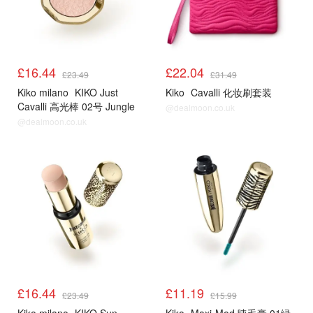
£16.44
£22.04
£23.49
£31.49
Kiko milano
KIKO Just
Kiko
Cavalli 化妆刷套装
Cavalli 高光棒 02号 Jungle
@dealmoon.co.uk
Glow
@dealmoon.co.uk
£16.44
£11.19
£23.49
£15.99