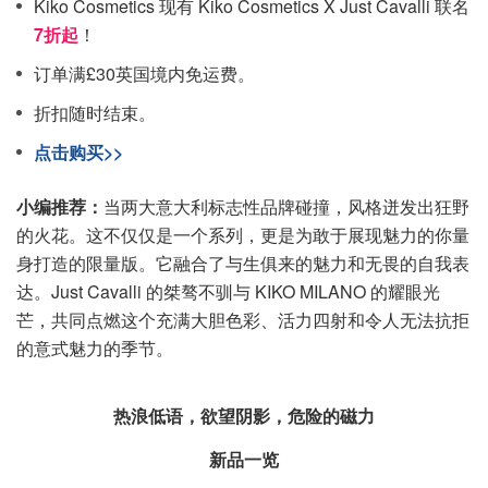
Kiko Cosmetics 现有 Kiko Cosmetics X Just Cavalli 联名
7折起
！
订单满£30英国境内免运费。
折扣随时结束。
点击购买>>
小编推荐：
当两大意大利标志性品牌碰撞，风格迸发出狂野
的火花。这不仅仅是一个系列，更是为敢于展现魅力的你量
身打造的限量版。它融合了与生俱来的魅力和无畏的自我表
达。Just Cavalli 的桀骜不驯与 KIKO MILANO 的耀眼光
芒，共同点燃这个充满大胆色彩、活力四射和令人无法抗拒
的意式魅力的季节。
热浪低语，欲望阴影，危险的磁力
新品一览