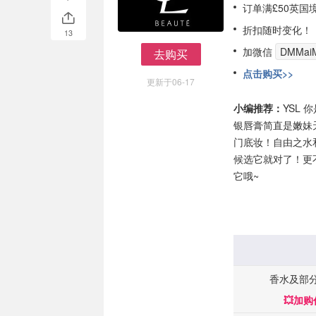
订单满£50英国
折扣随时变化！
13
加微信
DMMaiM
去购买
去购买
点击购买>>
更新于06-17
小编推荐：
YSL
银唇膏简直是嫩妹
门底妆！自由之水
候选它就对了！更
它哦~
香水及部
💥加