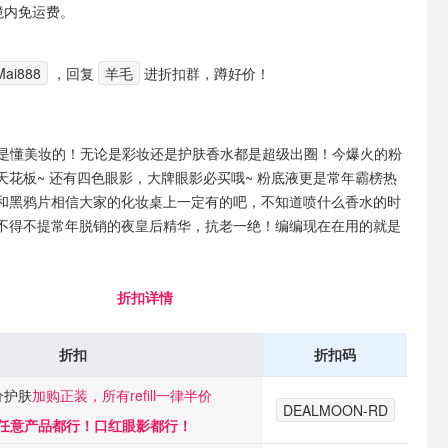
境内免运费。
ai888
，回复
羊毛
进折扣群，蹲好价！
 你是懂美妆的！无论是彩妆还是护肤香水都是超级出圈！今爆火的粉
天花板~ 还有四色眼影，大牌眼影必买哦~ 粉底液更是常年霸榜热
和黑鸦片相信大家的化妆桌上一定有的吧，不知道喷什么香水的时
不得不提常年脱销的夜皇后精华，抗老一绝！编编现在在用的就是
折扣详情
折扣
折扣码
分护肤
加购正装，所有refill一律半价
DEALMOON-RD
购任意产品都行！口红眼影都行！