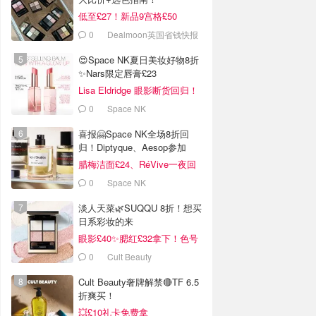
低至£27！新品9宫格£50
0
Dealmoon英国省钱快报
😍Space NK夏日美妆好物8折
✨Nars限定唇膏£23
Lisa Eldridge 眼影断货回归！
£40抢！
0
Space NK
喜报🤗Space NK全场8折回
归！Diptyque、Aesop参加
腊梅洁面£24、RéVive一夜回
春油有货
0
Space NK
淡人天菜🌿SUQQU 8折！想买
日系彩妆的来
眼影£40✨腮红£32拿下！色号
超全！
0
Cult Beauty
Cult Beauty奢牌解禁🔴TF 6.5
折爽买！
💥£10礼卡免费拿