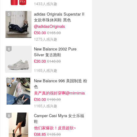
1433人感兴趣
adidas Originals Superstar II
女款串珠休闲鞋 黑色
@adidasOriginals
£50.00
£165.00
1275人感兴趣
New Balance 2002 Pure
Silver 复古跑鞋
£30.00
£140.00
1165人感兴趣
New Balance 996 美国制造 粉
色
美产真的很好穿啊@mimimia
£50.00
£190.00
1165人感兴趣
Camper Casi Myra 女士乐福
鞋
他们家爆款！皮质超软~
£68.85
£135.00