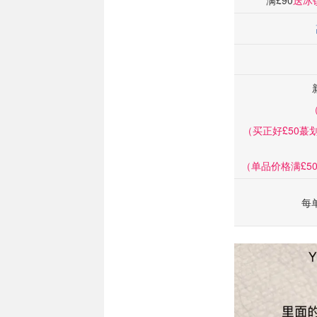
满£90
送冰镇
（买正好£50蕞
（单品价格满£5
每