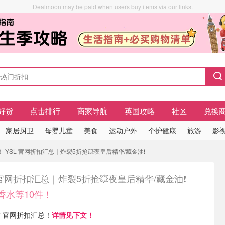
Dealmoon may be paid when users buy items via our links.
好货
点击排行
商家导航
英国攻略
社区
兑换
家居厨卫
母婴儿童
美食
运动户外
个护健康
旅游
影视
！ YSL 官网折扣汇总｜炸裂5折抢💥夜皇后精华/藏金油❗️
 官网折扣汇总｜炸裂5折抢💥夜皇后精华/藏金油❗️
l香水等10件！
 现有 官网折扣汇总！
详情见下文！