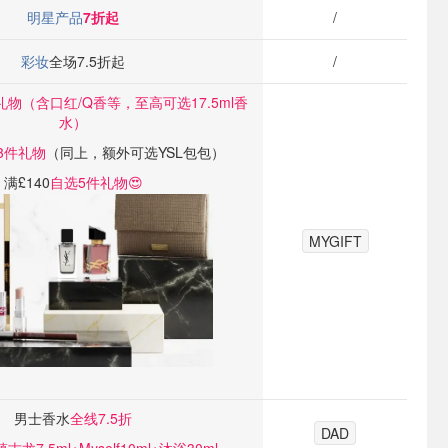
明星产品
7折起
/
彩妆
全场7.5折起
/
礼物（含口红/Q香等，至高可选17.5ml香
水）
3件礼物
（同上，额外可选YSL包包）
满£140
自选5件礼物😍
MYGIFT
男士香水
全线7.5折
DAD