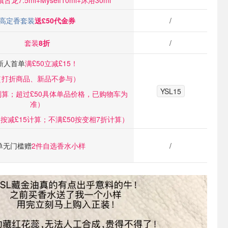
古龙7.5ml+Myself10ml+沐浴30ml
高定香套装
送£50代金券
/
套装
8折
/
新人首单
满£50立减£15！
（打折商品、新品不参与）
YSL15
划算；超过£50具体单品价格，已购物车为
准
）
0按减£15计算；不满£50按变相7折计算
）
单无门槛赠
2件自选香水小样
/