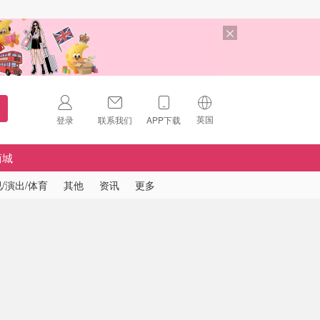
英国
登录
联系我们
APP下载
🇺🇸
美国
商城
🇨🇳
中国
/演出/体育
其他
资讯
更多
🇨🇦
加拿大
扫码下载 App
🇬🇧
英国
Download on the
App Store
🇩🇪
德国
Download the
Android App
🇫🇷
法国