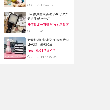
2
Cult Beauty
Dior你真的太会送了💑七夕大
促送质感补光灯
📷还是多色可调节的！吊坠唇
蜜£33
0
Dior
大漏特漏‼️比5折还低抢好货㊙️
MAC睫毛膏£10🎀
Fresh礼盒3.7折抢⁉️
0
SEPHORA UK