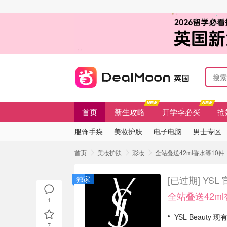
首页
新生攻略
开学季必买
抢
服饰手袋
美妆护肤
电子电脑
男士专区
首页
美妆护肤
彩妆
全站叠送42ml香水等10件
[已过期]
YSL
独家
全站叠送42m
1
YSL Beauty
7