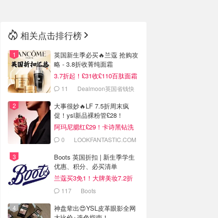
相关点击排行榜
英国新生季必买🔥兰蔻 抢购攻
略 - 3.8折收菁纯面霜
3.7折起！£31收£110百肽面霜
套装
11
Dealmoon英国省钱快
报
大事很妙🔥LF 7.5折周末疯
促！ysl新品裸粉管£28！
阿玛尼腮红£29！卡诗黑钻洗
发水£25！
0
LOOKFANTASTIC.COM
Boots 英国折扣 | 新生季学生
优惠、积分、必买清单
兰蔻买3免1！大牌美妆7.2折
117
Boots
神盘辈出😍YSL皮革眼影全网
大比价+选色指南！