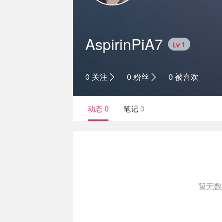
AspirinPiA7
1
0 关注
0 粉丝
0 被喜欢
动态
0
笔记
0
暂无数