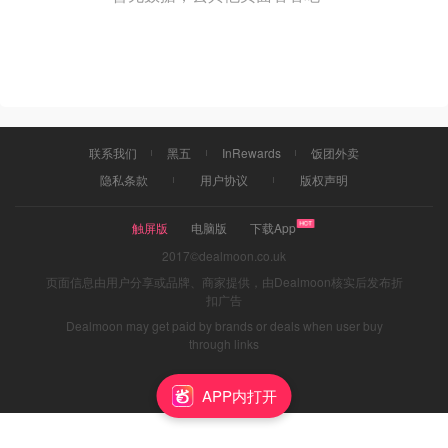
联系我们
黑五
InRewards
饭团外卖
隐私条款
用户协议
版权声明
触屏版
电脑版
下载App
2017©dealmoon.co.uk
页面信息由用户分享或品牌、商家提供，由Dealmoon核实后发布折
扣广告
Dealmoon may get paid by brands or deals when user buy
through links
APP内打开