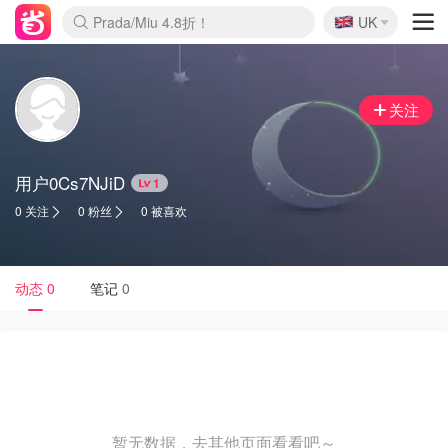
🇬🇧
Prada/Miu 4.8折！
UK
麦卢卡蜂蜜夏促！个位数！
啥？必胜客披萨5折！
关注
用户0Cs7NJiD
1
0 关注
0 粉丝
0 被喜欢
动态
0
笔记
0
暂无数据，去其他页面看看吧～