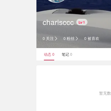
charisccc
1
0 关注
0 粉丝
0 被喜欢
动态
0
笔记
0
暂无数