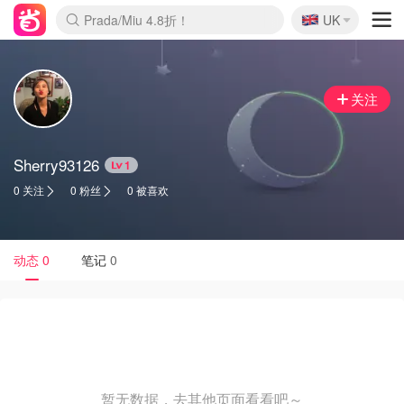
🇬🇧
Prada/Miu 4.8折！
UK
麦卢卡蜂蜜夏促！个位数！
啥？必胜客披萨5折！
关注
Sherry93126
1
0 关注
0 粉丝
0 被喜欢
动态
0
笔记
0
暂无数据，去其他页面看看吧～