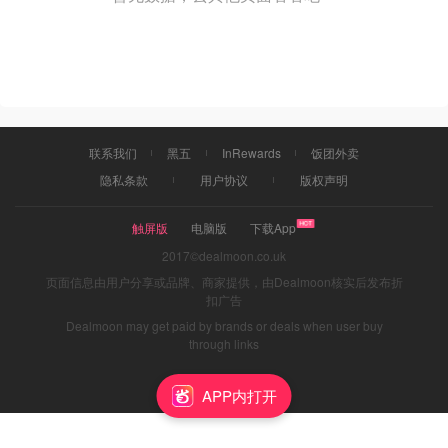
联系我们
黑五
InRewards
饭团外卖
隐私条款
用户协议
版权声明
触屏版
电脑版
下载App
2017©dealmoon.co.uk
页面信息由用户分享或品牌、商家提供，由Dealmoon核实后发布折
扣广告
Dealmoon may get paid by brands or deals when user buy
through links
APP内打开