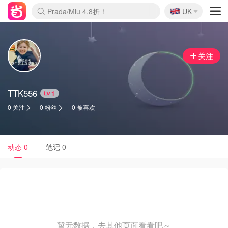
🇬🇧
Prada/Miu 4.8折！
UK
麦卢卡蜂蜜夏促！个位数！
啥？必胜客披萨5折！
关注
TTK556
1
0 关注
0 粉丝
0 被喜欢
动态
0
笔记
0
暂无数据，去其他页面看看吧～