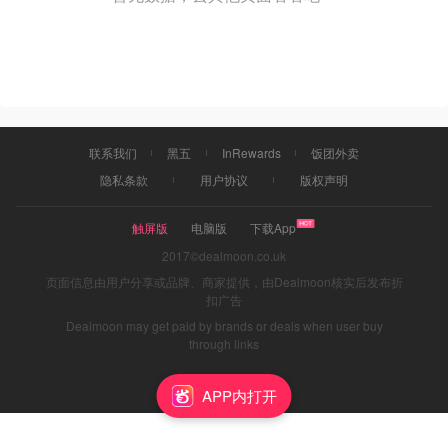
联系我们
黑五
InRewards
饭团外卖
隐私条款
用户协议
版权声明
触屏版
电脑版
下载App
2017©dealmoon.co.uk
页面信息由用户分享或品牌、商家提供，由Dealmoon核实后发布折
扣广告
Dealmoon may get paid by brands or deals when user buy
through links
APP内打开