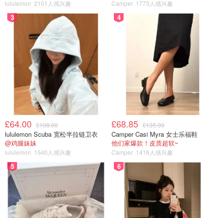
lululemon
2101人感兴趣
Camper
1773人感兴趣
3
4
£64.00
£68.85
£108.00
£135.00
lululemon Scuba 宽松半拉链卫衣
Camper Casi Myra 女士乐福鞋
@鸡腿妹妹
他们家爆款！皮质超软~
lululemon
1540人感兴趣
Camper
1416人感兴趣
5
6