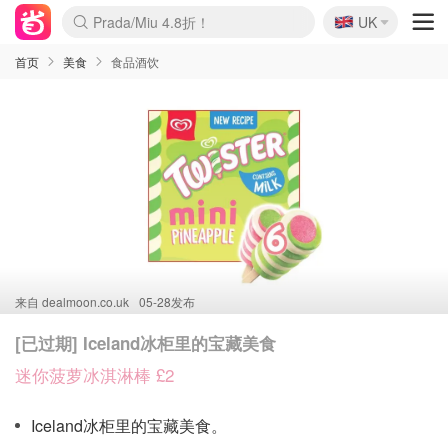
🇬🇧
Prada/Miu 4.8折！
UK
麦卢卡蜂蜜夏促！个位数！
啥？必胜客披萨5折！
首页
美食
食品酒饮
来自
dealmoon.co.uk
05-28发布
[已过期] Iceland冰柜里的宝藏美食
迷你菠萝冰淇淋棒 £2
Iceland冰柜里的宝藏美食。