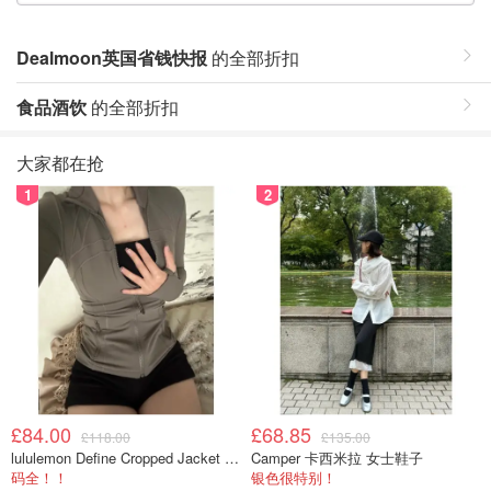
Dealmoon英国省钱快报
的全部折扣
食品酒饮
的全部折扣
大家都在抢
1
2
£84.00
£68.85
£118.00
£135.00
lululemon Define Cropped Jacket Nulu 短款夹克
Camper 卡西米拉 女士鞋子
码全！！
银色很特别！