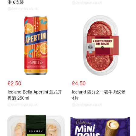
淋 6支装
@dealmoon.co.uk
@dealmoon.co.uk
£2.50
£4.50
Iceland Bella Apertini 意式开
Iceland 四分之一磅牛肉汉堡
胃酒 250ml
4片
@dealmoon.co.uk
@dealmoon.co.uk