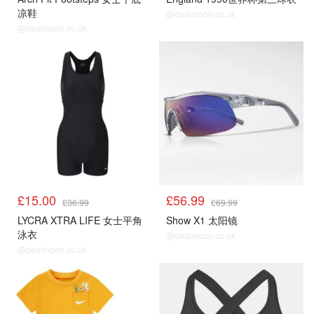
凉鞋
@dealmoon.co.uk
@dealmoon.co.uk
£15.00
£56.99
£36.99
£69.99
LYCRA XTRA LIFE 女士平角
Show X1 太阳镜
泳衣
@dealmoon.co.uk
@dealmoon.co.uk