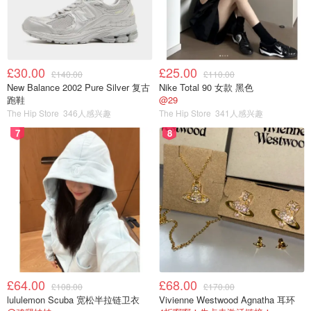
£30.00
£25.00
£140.00
£110.00
New Balance 2002 Pure Silver 复古
Nike Total 90 女款 黑色
跑鞋
@29
The Hip Store
346人感兴趣
The Hip Store
341人感兴趣
7
8
£64.00
£68.00
£108.00
£170.00
lululemon Scuba 宽松半拉链卫衣
Vivienne Westwood Agnatha 耳环