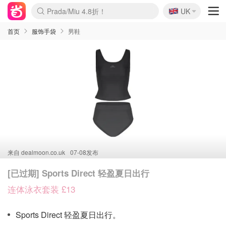
🇬🇧
Prada/Miu 4.8折！
UK
麦卢卡蜂蜜夏促！个位数！
啥？必胜客披萨5折！
首页
服饰手袋
男鞋
来自
dealmoon.co.uk
07-08发布
[已过期] Sports Direct 轻盈夏日出行
连体泳衣套装 £13
Sports Direct 轻盈夏日出行。