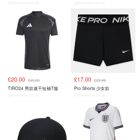
@dealmoon.co.uk
@dealmoon.co.uk
£20.00
£17.00
£40.00
£22.99
TIRO24 男款速干短袖T恤
Pro Shorts 少女款
@dealmoon.co.uk
@dealmoon.co.uk