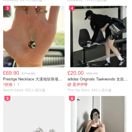
3
4
£69.90
£20.00
£714.90
£80.00
Prestige Necklace 大溪地珍珠项链 10-11mm
adidas Originals Taekwondo 女款黑色运动鞋
1折收！！
@ 是伊伊呀
Secret Sales
622人感兴趣
The Hip Store
440人感兴趣
5
6