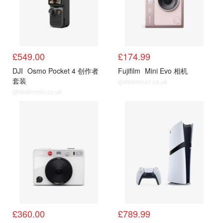
£549.00
£174.99
DJI
Osmo Pocket 4 创作者
Fujifilm
Mini Evo 相机
套装
@dealmoon.co.uk
@dealmoon.co.uk
电子
电子
£360.00
£789.99