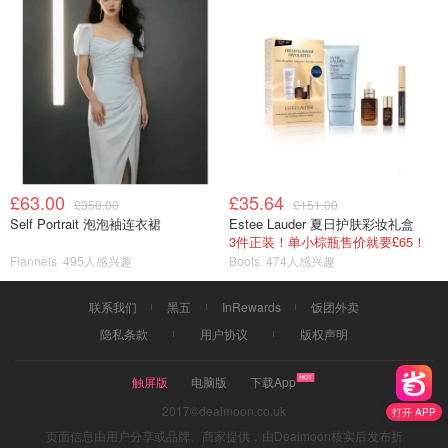
£63.00
£35.64
£350.00
£151.00
Self Portrait 泡泡袖连衣裙
Estee Lauder 夏日护肤彩妆礼盒
3件正装！单小棕瓶售价就要£65！
Flannels
495人感兴趣
Boots
474人感兴趣
联系我们
黑五
InRewards
饭团外卖
隐私条款
用户协议
版权声明
触屏版
电脑版
下载App
2017©dealmoon.co.uk
打开 APP
页面信息由用户分享或品牌、商家提供，由Dealmoon核实后发布折