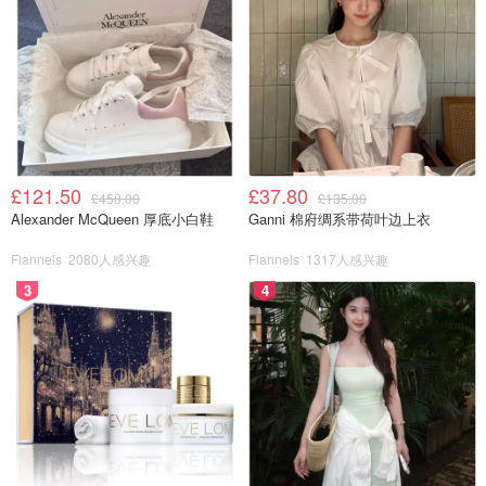
£121.50
£37.80
£450.00
£135.00
Alexander McQueen 厚底小白鞋
Ganni 棉府绸系带荷叶边上衣
Flannels
2080人感兴趣
Flannels
1317人感兴趣
3
4