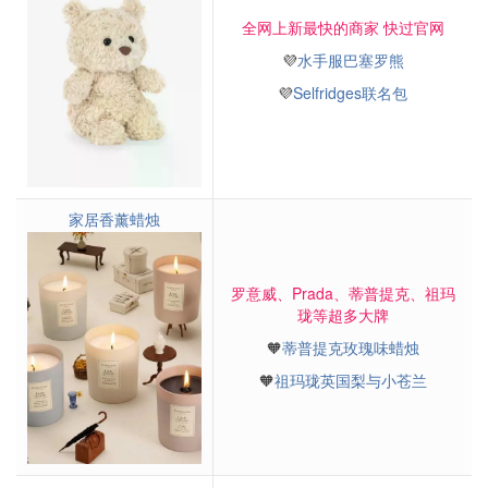
全网上新最快的商家 快过官网
💜
水手服巴塞罗熊
💜
Selfridges联名包
家居香薰蜡烛
罗意威、Prada、蒂普提克、祖玛
珑等超多大牌
🧡
蒂普提克玫瑰味蜡烛
🧡
祖玛珑英国梨与小苍兰