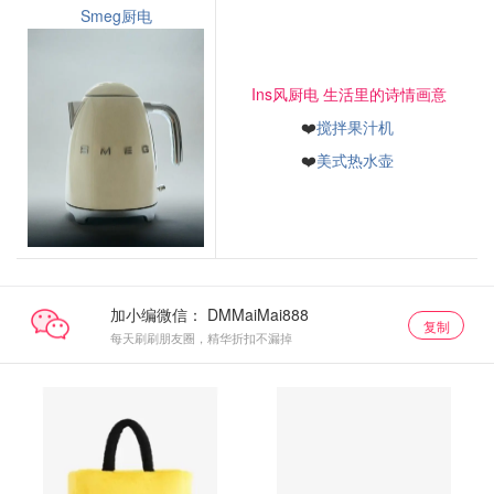
Smeg厨电
Ins风厨电 生活里的诗情画意
❤️
搅拌果汁机
❤️
美式热水壶
加小编微信：
复制
每天刷刷朋友圈，精华折扣不漏掉
公仔
公仔