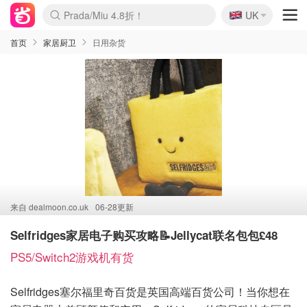
🇬🇧
Prada/Miu 4.8折！
UK
麦卢卡蜂蜜夏促！个位数！
啥？必胜客披萨5折！
首页
家居厨卫
日用杂货
来自
dealmoon.co.uk
06-28更新
Selfridges家居电子购买攻略📝Jellycat联名包包£48
PS5/Switch2游戏机有货
Selfridges塞尔福里奇百货是英国高端百货公司！当你想在