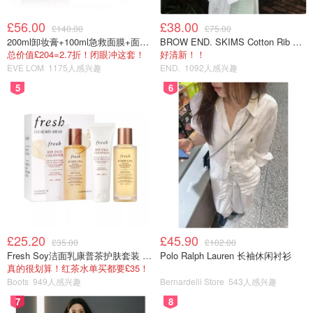
£56.00
£38.00
£140.00
£75.00
200ml卸妆膏+100ml急救面膜+面霜+洁颜布
BROW END. SKIMS Cotton Rib 长款背心连衣裙 薄荷绿
总价值£204=2.7折！闭眼冲这套！
好清新！！
EVE LOM
1175人感兴趣
END.
1092人感兴趣
5
6
£25.20
£45.90
£35.00
£102.00
Fresh Soy洁面乳康普茶护肤套装 100ml
Polo Ralph Lauren 长袖休闲衬衫
真的很划算！红茶水单买都要£35！
Boots
949人感兴趣
Bernardelli Store
543人感兴趣
7
8