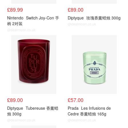
£89.99
£89.00
Nintendo
Switch Joy-Con 手
Diptyque
玫瑰香薰蜡烛 300g
柄 2对装
@dealmoon.co.uk
@dealmoon.co.uk
香氛蜡烛
香氛蜡烛
£89.00
£57.00
Diptyque
Tubereuse 香薰蜡
Prada
Les Infusions de
烛 300g
Cedre 香薰蜡烛 165g
@dealmoon.co.uk
@dealmoon.co.uk