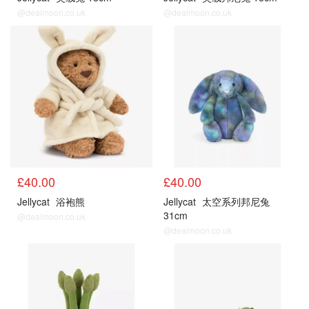
@dealmoon.co.uk
@dealmoon.co.uk
£40.00
£40.00
Jellycat
浴袍熊
Jellycat
太空系列邦尼兔
31cm
@dealmoon.co.uk
@dealmoon.co.uk