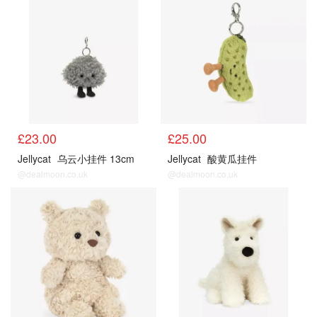
£23.00
£25.00
Jellycat
乌云小挂件 13cm
Jellycat
酸黄瓜挂件
@dealmoon.co.uk
@dealmoon.co.uk