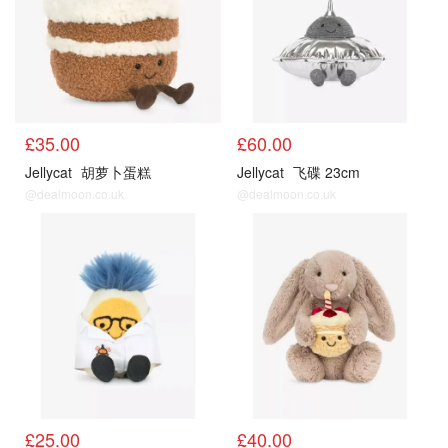
£35.00
£60.00
Jellycat
胡萝卜蛋糕
Jellycat
飞碟 23cm
@dealmoon.co.uk
@dealmoon.co.uk
£25.00
£40.00