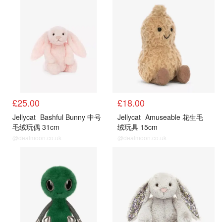
£25.00
£18.00
Jellycat
Bashful Bunny 中号
Jellycat
Amuseable 花生毛
毛绒玩偶 31cm
绒玩具 15cm
@dealmoon.co.uk
@dealmoon.co.uk