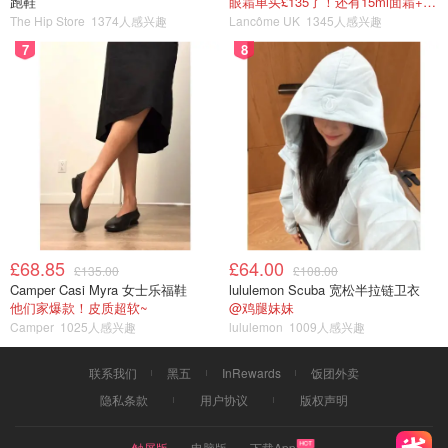
跑鞋
眼霜单买£135了！还有15ml面霜+5ml精华~！
The Hip Store
1374人感兴趣
Lancôme UK
1345人感兴趣
7
8
£68.85
£64.00
£135.00
£108.00
Camper Casi Myra 女士乐福鞋
lululemon Scuba 宽松半拉链卫衣
他们家爆款！皮质超软~
@鸡腿妹妹
Camper
1025人感兴趣
lululemon
1009人感兴趣
联系我们
黑五
InRewards
饭团外卖
隐私条款
用户协议
版权声明
触屏版
电脑版
下载App