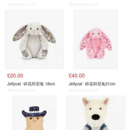
@dealmoon.co.uk
@dealmoon.co.uk
£20.00
£40.00
Jellycat
碎花邦尼兔 18cm
Jellycat
碎花邦尼兔31cm
@dealmoon.co.uk
@dealmoon.co.uk