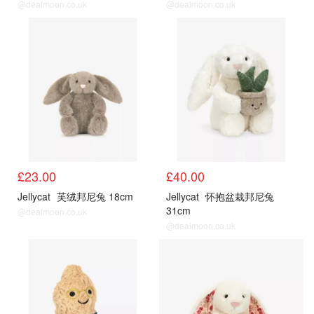
@dealmoon.co.uk
@dealmoon.co.uk
£23.00
£40.00
Jellycat
芙绒邦尼兔 18cm
Jellycat
怀抱盆栽邦尼兔
31cm
@dealmoon.co.uk
@dealmoon.co.uk