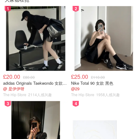
1
2
£20.00
£25.00
£80.00
£110.00
adidas Originals Taekwondo 女款黑色运动鞋
Nike Total 90 女款 黑色
@ 是伊伊呀
@29
The Hip Store
2114人感兴趣
The Hip Store
1958人感兴趣
3
4