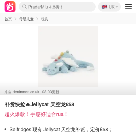
🇬🇧
Prada/Miu 4.8折！
UK
麦卢卡蜂蜜夏促！个位数！
啥？必胜客披萨5折！
首页
母婴儿童
玩具
来自
dealmoon.co.uk
08-03更新
补货快抢🔥Jellycat 天空龙£58
超火爆款！手感好适合rua！
Selfridges 现有 Jellycat 天空龙补货，定价£58；