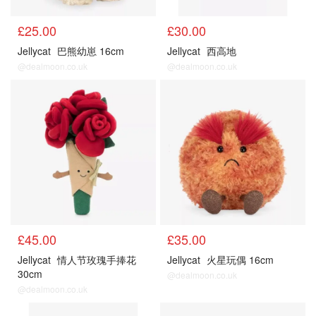
£25.00
£30.00
Jellycat
巴熊幼崽 16cm
Jellycat
西高地
@dealmoon.co.uk
@dealmoon.co.uk
£45.00
£35.00
Jellycat
情人节玫瑰手捧花
Jellycat
火星玩偶 16cm
30cm
@dealmoon.co.uk
@dealmoon.co.uk