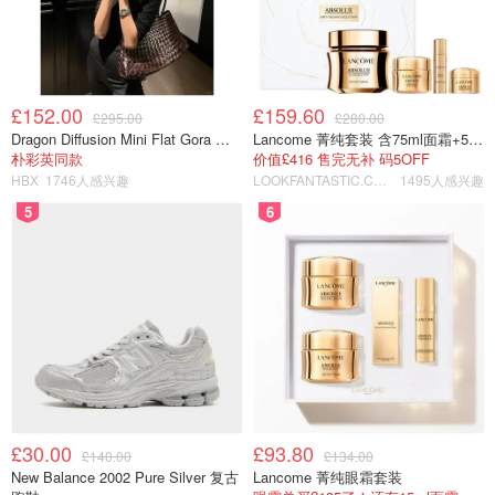
£152.00
£159.60
£295.00
£280.00
Dragon Diffusion Mini Flat Gora 深棕色手提包
Lancome 菁纯套装 含75ml面霜+5ml精华+5ml眼霜
朴彩英同款
价值£416 售完无补 码5OFF
HBX
1746人感兴趣
LOOKFANTASTIC.COM
1495人感兴趣
5
6
£30.00
£93.80
£140.00
£134.00
New Balance 2002 Pure Silver 复古
Lancome 菁纯眼霜套装