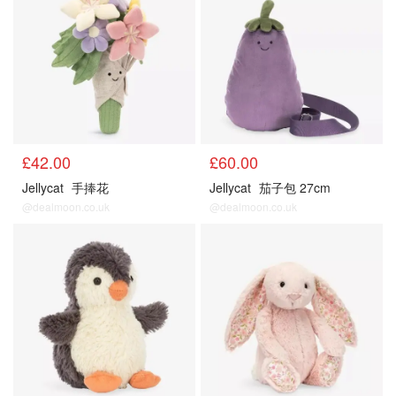
£42.00
£60.00
Jellycat
手捧花
Jellycat
茄子包 27cm
@dealmoon.co.uk
@dealmoon.co.uk