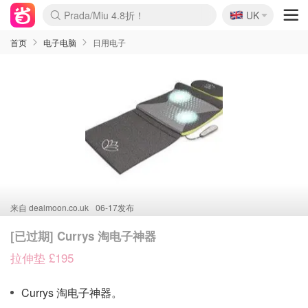
🇬🇧
Prada/Miu 4.8折！
UK
麦卢卡蜂蜜夏促！个位数！
啥？必胜客披萨5折！
首页
电子电脑
日用电子
来自
dealmoon.co.uk
06-17发布
[已过期] Currys 淘电子神器
拉伸垫 £195
Currys 淘电子神器。