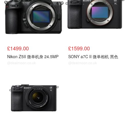
£1499.00
£1599.00
Nikon Z5II 微单机身 24.5MP
SONY a7C II 微单相机 黑色
@dealmoon.co.uk
@dealmoon.co.uk