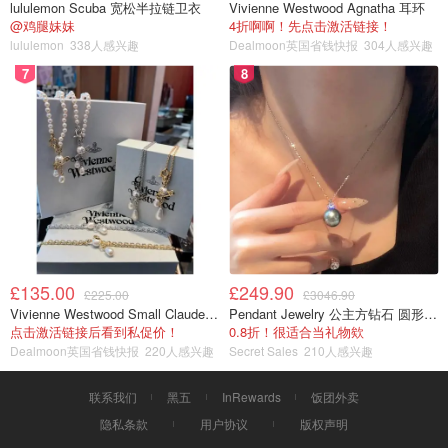
lululemon Scuba 宽松半拉链卫衣
Vivienne Westwood Agnatha 耳环
@鸡腿妹妹
4折啊啊！先点击激活链接！
lululemon
338人感兴趣
Dealmoon英国省钱快报
304人感兴趣
7
8
£135.00
£249.90
£225.00
£3046.90
Vivienne Westwood Small Claude 珍珠项链
Pendant Jewelry 公主方钻石 圆形大溪地珍珠吊坠 11-12mm
点击激活链接后看到私促价！
0.8折！很适合当礼物欸
Dealmoon英国省钱快报
220人感兴趣
Secret Sales
210人感兴趣
联系我们
黑五
InRewards
饭团外卖
隐私条款
用户协议
版权声明