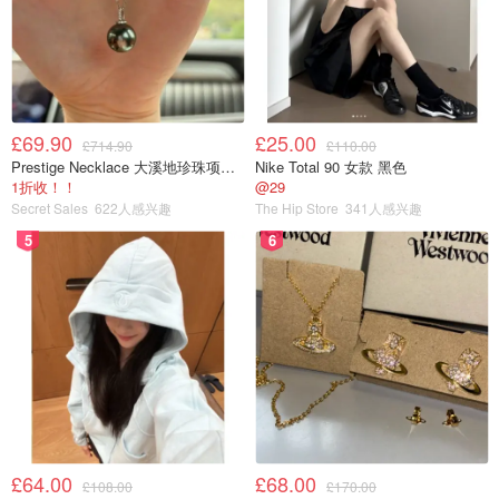
£69.90
£25.00
£714.90
£110.00
Prestige Necklace 大溪地珍珠项链 10-11mm
Nike Total 90 女款 黑色
1折收！！
@29
Secret Sales
622人感兴趣
The Hip Store
341人感兴趣
5
6
£64.00
£68.00
£108.00
£170.00