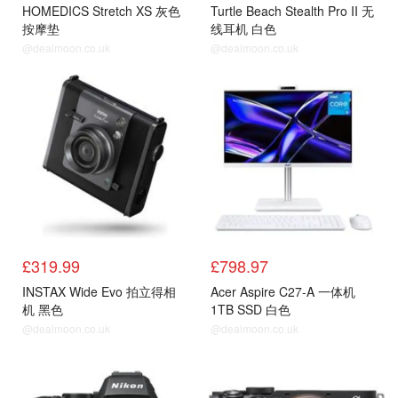
HOMEDICS Stretch XS 灰色
Turtle Beach Stealth Pro II 无
按摩垫
线耳机 白色
@dealmoon.co.uk
@dealmoon.co.uk
£319.99
£798.97
INSTAX Wide Evo 拍立得相
Acer Aspire C27-A 一体机
机 黑色
1TB SSD 白色
@dealmoon.co.uk
@dealmoon.co.uk