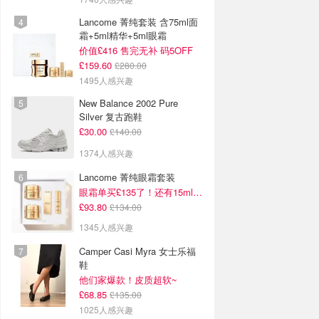
Lancome 菁纯套装 含75ml面
霜+5ml精华+5ml眼霜
价值£416 售完无补 码5OFF
£159.60
£280.00
1495人感兴趣
New Balance 2002 Pure
Silver 复古跑鞋
£30.00
£140.00
1374人感兴趣
Lancome 菁纯眼霜套装
眼霜单买£135了！还有15ml面霜+5ml精华~！
£93.80
£134.00
1345人感兴趣
Camper Casi Myra 女士乐福
鞋
他们家爆款！皮质超软~
£68.85
£135.00
1025人感兴趣