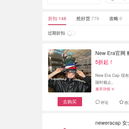
折扣
148
抢好货
779
攻略
0
过期折扣
New Era官
5折起！
New Era Cap
随时截止。
展开详情
去购买
评论
收
neweracap