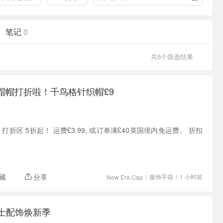
笔记
0
共5个筛选结果
网 帽帽打折啦！千鸟格针织帽£9
 现有 打折区 5折起！ 运费£3.99, 或订单满£40英国境内免运费。 折扣
藏
分享
服饰手袋
1 小时前
New Era Cap
 女士配饰焕新季