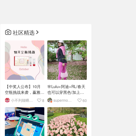
社区精选
【中奖人公布】10月
🌸Lulu+阿迪+RL/春天
空瓶挑战来袭，赢雅顿
也可以穿黑色/加上粉
8小时套装！
嫩运动风让黑T焕新生
小不列颠晒晒君
supermommy
8
60
💕