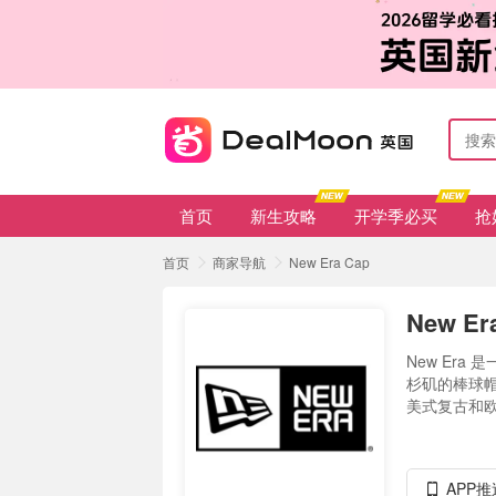
首页
新生攻略
开学季必买
抢
首页
商家导航
New Era Cap
New E
New Er
杉矶的棒球
美式复古和欧
APP