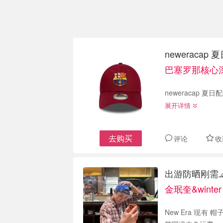
neweracap
巴塞罗那核心深
neweracap 夏
展开详情
去购买
评论
收
出游防晒刚需🧢
金珉奎&wint
New Era 现