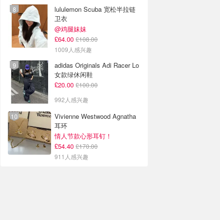
lululemon Scuba 宽松半拉链
卫衣
@鸡腿妹妹
£64.00
£108.00
1009人感兴趣
adidas Originals Adi Racer Lo
女款绿休闲鞋
£20.00
£100.00
992人感兴趣
Vivienne Westwood Agnatha
耳环
情人节款心形耳钉！
£54.40
£170.00
911人感兴趣