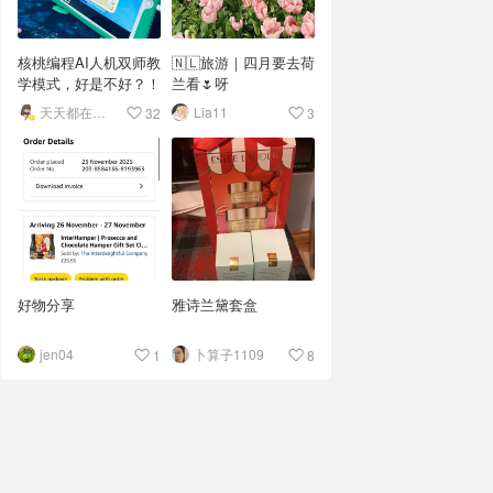
核桃编程AI人机双师教
🇳🇱旅游｜四月要去荷
学模式，好是不好？！
兰看🌷呀
天天都在买买买
Lia11
32
3
好物分享
雅诗兰黛套盒
jen04
卜算子1109
1
8