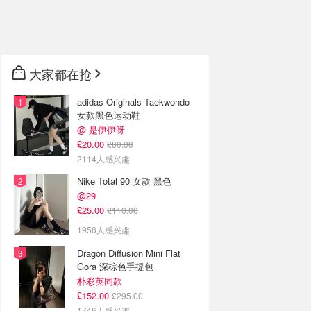
🇦🇺
澳洲
🇳🇿
新西兰
大家都在抢
adidas Originals Taekwondo
女款黑色运动鞋
@ 是伊伊呀
£20.00
£80.00
2114人感兴趣
Nike Total 90 女款 黑色
@29
£25.00
£110.00
1958人感兴趣
Dragon Diffusion Mini Flat
Gora 深棕色手提包
朴彩英同款
£152.00
£295.00
1746人感兴趣