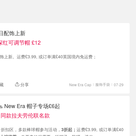
 夏日配饰上新
红可调节帽 £12
日配饰上新。运费£3.99, 或订单满£40英国境内免运费；
藏
分享
服饰手袋
New Era Cap
07-29
 New Era 帽子专场£6起
er 同款拉夫劳伦联名款
有 帽子折扣区，多款棒球帽参与活动，
3折起；
运费£3.99, 或订单满£40