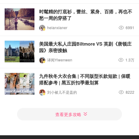
时髦精的打底衫，蕾丝、紧身、百搭，再也不
愁一周的穿搭了
heianxianer
6991
美国最大私人庄园Biltmore VS 英剧《唐顿庄
园》亲密接触
译闻Yiwenwen
1.3万
九件秋冬大衣合集 | 不同版型长款短款 | 保暖
搭配参考 | 黑五折扣季最划算
刘小被儿不是盖的
8222
查看更多攻略