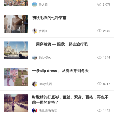
云之遥
3.0万
初秋毛衣的七种穿搭
密西R
2640
一周穿着篇 — 跟我一起去旅行吧
BabyDoc
1344
一条slip dress， 从春天穿到冬天
Roxy克西
8217
时髦精的打底衫，蕾丝、紧身、百搭，再也不
愁一周的穿搭了
法兰西晒晒君
1442