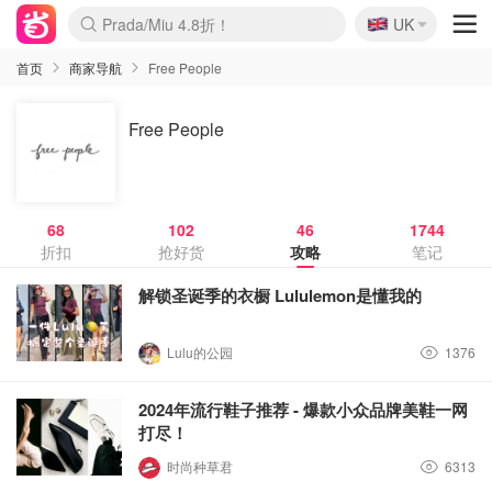
🇬🇧
Prada/Miu 4.8折！
UK
麦卢卡蜂蜜夏促！个位数！
啥？必胜客披萨5折！
首页
商家导航
Free People
Free People
68
102
46
1744
折扣
抢好货
攻略
笔记
解锁圣诞季的衣橱 Lululemon是懂我的
Lulu的公园
1376
2024年流行鞋子推荐 - 爆款小众品牌美鞋一网
打尽！
时尚种草君
6313