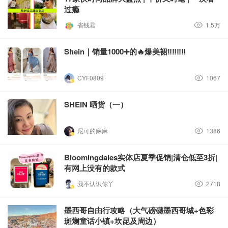
过瘾
省钱君
1.5万
Shein｜销量1000➕的🔥爆美裙‼️‼️‼️‼️
CYF0809
1067
SHEIN 晒货（一）
尼可的麻麻
1386
Bloomingdales实体店夏季促销|清仓低至3折|
有网上没有的款式
我不认识你丫
2718
墨西哥自由行攻略（大气磅礴墨西哥城+色彩
斑斓童话小镇+坎昆及周边）