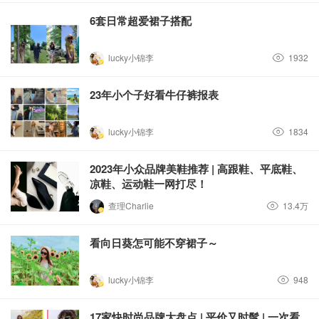
6套日常超爱裙子搭配
lucky小锦李
1932
23年小个子好看牛仔裤报表
lucky小锦李
1834
2023年小众品牌美鞋推荐 | 高跟鞋、平底鞋、
凉鞋、运动鞋一网打尽！
查理Charlie
13.4万
看向日葵怎可能不穿裙子～
lucky小锦李
948
17家快时尚品牌大盘点 | 平价又时髦 | 一次看