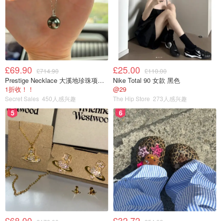
£69.90
£25.00
£714.90
£110.00
Prestige Necklace 大溪地珍珠项链 10-11mm
Nike Total 90 女款 黑色
1折收！！
@29
Secret Sales
450人感兴趣
The Hip Store
273人感兴趣
5
6
£68.00
£32.72