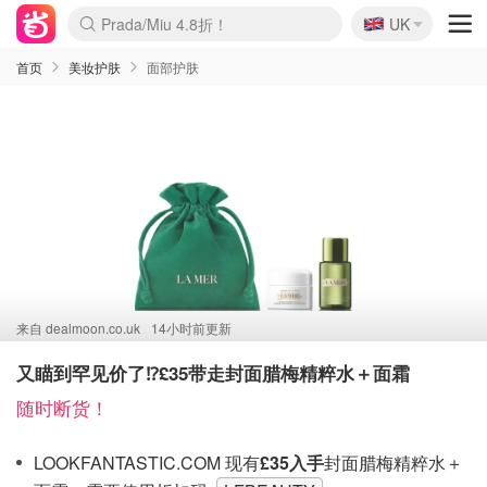
🇬🇧
Prada/Miu 4.8折！
UK
麦卢卡蜂蜜夏促！个位数！
啥？必胜客披萨5折！
首页
美妆护肤
面部护肤
来自
dealmoon.co.uk
14小时前更新
又瞄到罕见价了⁉️£35带走封面腊梅精粹水＋面霜
随时断货！
LOOKFANTASTIC.COM 现有
£35入手
封面腊梅精粹水＋