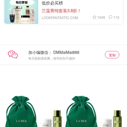
低价必买榜
兰蔻菁纯套装3.8折！
1045
112
LOOKFANTASTIC.COM
加小编微信：
复制
每天刷刷朋友圈，精华折扣不漏掉