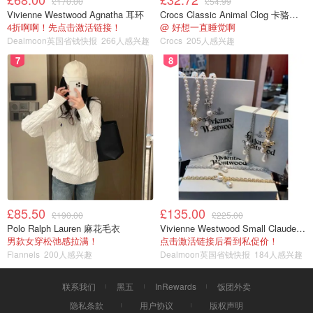
£170.00
£54.99
Vivienne Westwood Agnatha 耳环
Crocs Classic Animal Clog 卡骆驰动物印花洞洞鞋
4折啊啊！先点击激活链接！
@ 好想一直睡觉啊
Dealmoon英国省钱快报
266人感兴趣
Crocs
205人感兴趣
7
8
£85.50
£135.00
£190.00
£225.00
Polo Ralph Lauren 麻花毛衣
Vivienne Westwood Small Claude 珍珠项链
男款女穿松弛感拉满！
点击激活链接后看到私促价！
Flannels
200人感兴趣
Dealmoon英国省钱快报
184人感兴趣
联系我们
黑五
InRewards
饭团外卖
隐私条款
用户协议
版权声明