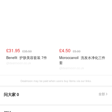
£31.95
£4.50
£35.50
£5.00
Benefit
护肤美容套装 7件
Moroccanoil
洗发水净化三件
套
@dealmoon.co.uk
@dealmoon.co.uk
Dealmoon may be paid when users buy items via our links.
问大家
0
全部