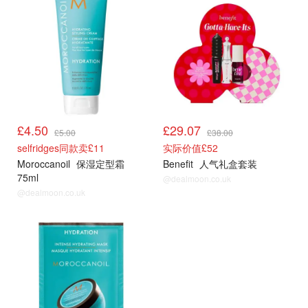
£4.50
£29.07
£5.00
£38.00
selfridges同款卖£11
实际价值£52
Moroccanoil
保湿定型霜
Benefit
人气礼盒套装
75ml
@dealmoon.co.uk
@dealmoon.co.uk