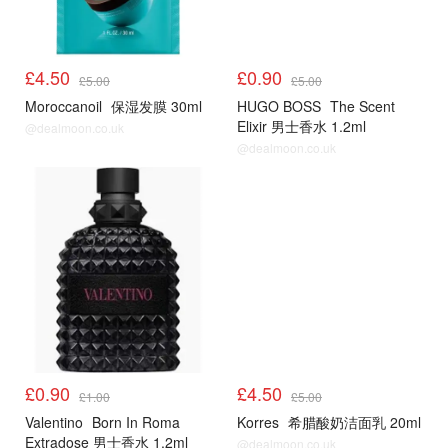
£4.50
£0.90
£5.00
£5.00
Moroccanoil
保湿发膜 30ml
HUGO BOSS
The Scent
Elixir 男士香水 1.2ml
@dealmoon.co.uk
@dealmoon.co.uk
£0.90
£4.50
£1.00
£5.00
Valentino
Born In Roma
Korres
希腊酸奶洁面乳 20ml
Extradose 男士香水 1.2ml
@dealmoon.co.uk