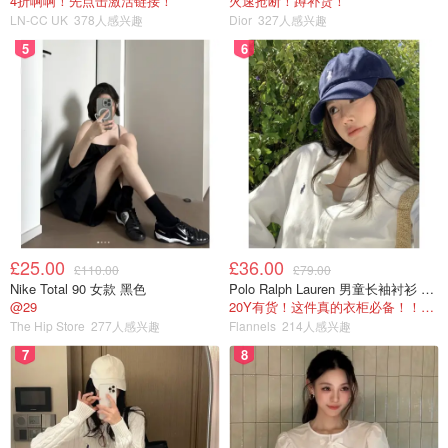
4折啊啊！先点击激活链接！
火速抢断！蹲补货！
LN-CC UK
378人感兴趣
Dior
327人感兴趣
5
6
£25.00
£36.00
£110.00
£79.00
Nike Total 90 女款 黑色
Polo Ralph Lauren 男童长袖衬衫 Oxford
@29
20Y有货！这件真的衣柜必备！！@蜜子不爱吃
The Hip Store
277人感兴趣
Flannels
214人感兴趣
7
8