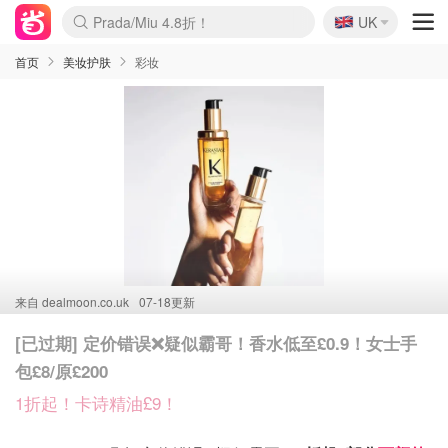
🇬🇧
Prada/Miu 4.8折！
UK
麦卢卡蜂蜜夏促！个位数！
啥？必胜客披萨5折！
首页
美妆护肤
彩妆
来自
dealmoon.co.uk
07-18更新
[已过期] 定价错误❌疑似霸哥！香水低至£0.9！女士手
包£8/原£200
1折起！卡诗精油£9！