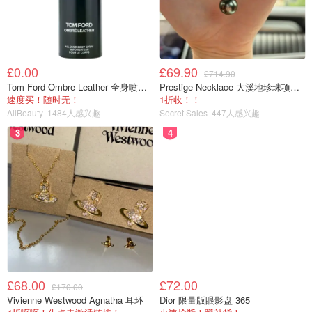
£0.00
£69.90
£714.90
Tom Ford Ombre Leather 全身喷雾 150ml
Prestige Necklace 大溪地珍珠项链 10-11mm
速度买！随时无！
1折收！！
AllBeauty
1484人感兴趣
Secret Sales
447人感兴趣
3
4
£68.00
£72.00
£170.00
Vivienne Westwood Agnatha 耳环
Dior 限量版眼影盘 365