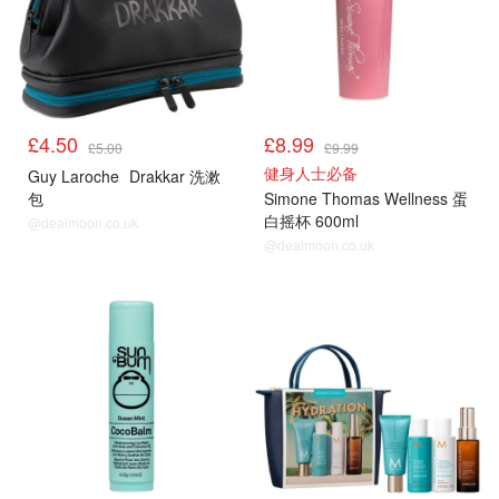
£4.50
£8.99
£5.00
£9.99
健身人士必备
Guy Laroche
Drakkar 洗漱
包
Simone Thomas Wellness 蛋
白摇杯 600ml
@dealmoon.co.uk
@dealmoon.co.uk