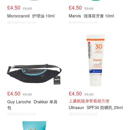
£4.50
£4.50
£5.00
£5.00
Moroccanoil
护理油 10ml
Marvis
强薄荷牙膏 10ml
@dealmoon.co.uk
@dealmoon.co.uk
£4.50
£4.50
£5.00
£5.50
上廉航随身带着很方便
Guy Laroche
Drakkar 单肩
包
Ultrasun
SPF30 防晒乳 25ml
@dealmoon.co.uk
@dealmoon.co.uk