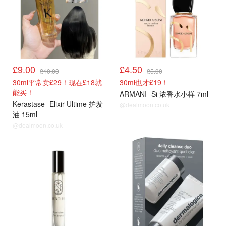
£9.00
£4.50
£10.00
£5.00
30ml平常卖£29！现在£18就
30ml也才£19！
能买！
ARMANI
Si 浓香水小样 7ml
Kerastase
Elixir Ultime 护发
@dealmoon.co.uk
油 15ml
@dealmoon.co.uk