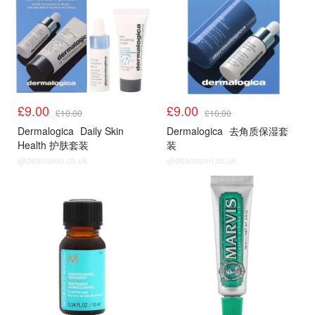
£9.00
£9.00
£10.00
£10.00
Dermalogica
Daily Skin
Dermalogica
去角质保湿套
Health 护肤套装
装
@dealmoon.co.uk
@dealmoon.co.uk