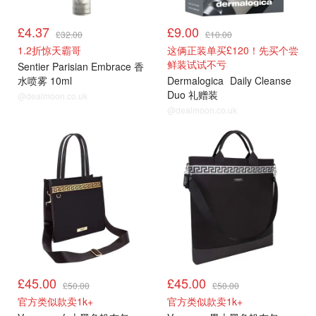
£4.37
£9.00
£32.00
£10.00
1.2折惊天霸哥
这俩正装单买£120！先买个尝
鲜装试试不亏
Sentier Parisian Embrace 香
水喷雾 10ml
Dermalogica
Daily Cleanse
Duo 礼赠装
@dealmoon.co.uk
@dealmoon.co.uk
£45.00
£45.00
£50.00
£50.00
官方类似款卖1k+
官方类似款卖1k+