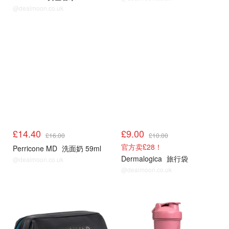
@dealmoon.co.uk
£14.40
£9.00
£16.00
£10.00
官方卖£28！
Perricone MD
洗面奶 59ml
Dermalogica
旅行袋
@dealmoon.co.uk
@dealmoon.co.uk