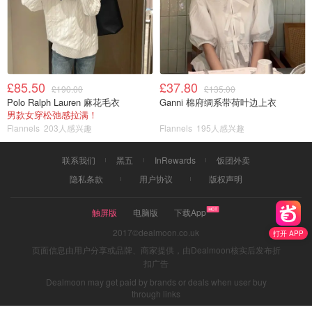
£85.50
£37.80
£190.00
£135.00
Polo Ralph Lauren 麻花毛衣
Ganni 棉府绸系带荷叶边上衣
男款女穿松弛感拉满！
Flannels
203人感兴趣
Flannels
195人感兴趣
联系我们
黑五
InRewards
饭团外卖
隐私条款
用户协议
版权声明
触屏版
电脑版
下载App
2017©dealmoon.co.uk
打开 APP
页面信息由用户分享或品牌、商家提供，由Dealmoon核实后发布折
扣广告
Dealmoon may get paid by brands or deals when user buy
through links