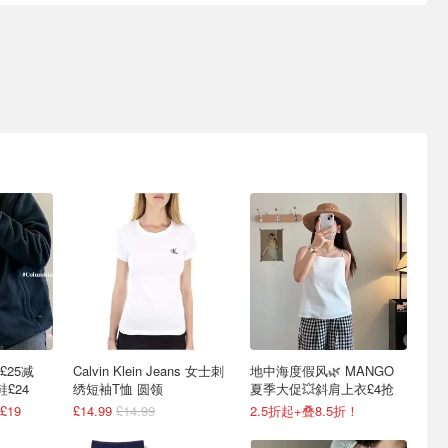
£25减
Calvin Klein Jeans 女士刺
地中海度假风🌿 MANGO
£24
绣短袖T恤 圆领
夏季大促💥斜肩上衣£4抢
19
£14.99
£14.99
2.5折起+叠8.5折！