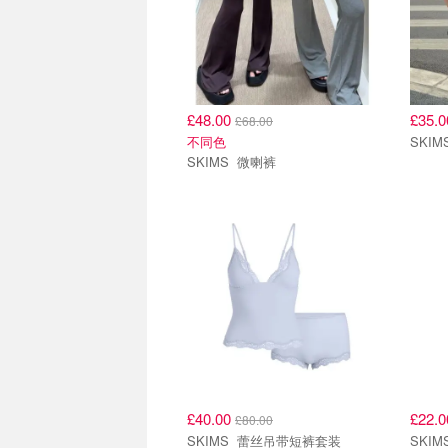
£48.00
£35.
£68.00
不同色
SKIMS 微喇裤
£40.00
£22.
£80.00
SKIMS 蕾丝吊带短裤套装