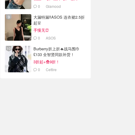
0
Glamood
大漏特漏‼️ASOS 连衣裙2.5折
起👗
手慢无⏰
0
ASOS
Burberry折上折🔥战马围巾
£133 全智贤同款补货！
3折起+叠9折！
0
Cettire