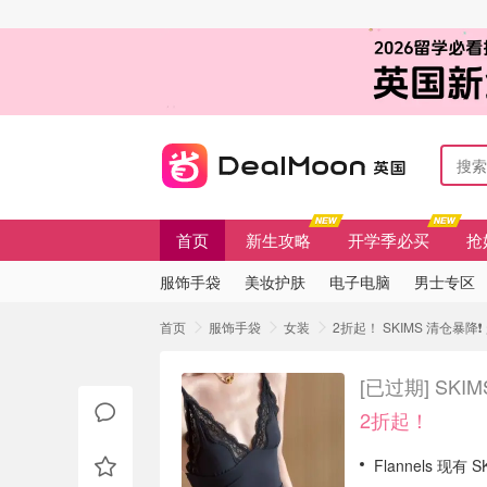
首页
新生攻略
开学季必买
抢
服饰手袋
美妆护肤
电子电脑
男士专区
首页
服饰手袋
女装
2折起！ SKIMS 清仓暴降
[已过期]
SKI
2折起！
Flannels 现有 S