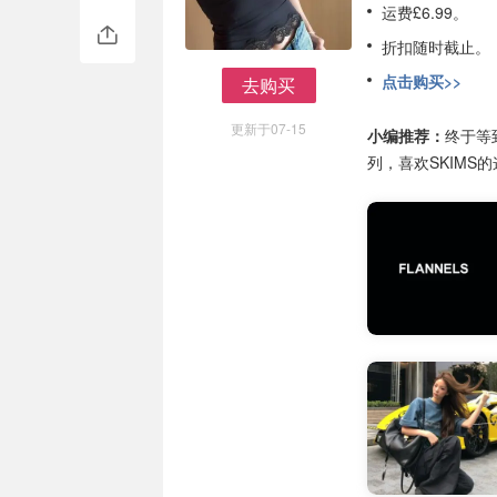
运费£6.99。
折扣随时截止。
点击购买>>
去购买
去购买
更新于07-15
小编推荐：
终于等到
列，喜欢SKIMS