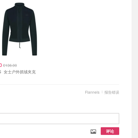
00
£136.00
SKIMS 女士户外抓绒夹克
Flannels
报告错误
评论