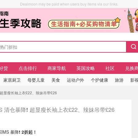
Dealmoon may be paid when users buy items via our links.
好货
点击排行
商家导航
英国攻略
社区
兑换
家居厨卫
母婴儿童
美食
运动户外
个护健康
旅游
影视
❗️ 超显瘦长袖上衣£22、辣妹吊带£26
MS 清仓暴降❗️ 超显瘦长袖上衣£22、辣妹吊带£26
KIMS 暴降❗️
2折起！