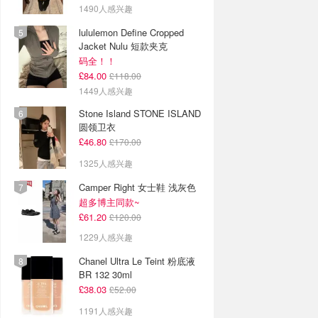
1490人感兴趣
lululemon Define Cropped
Jacket Nulu 短款夹克
码全！！
£84.00
£118.00
1449人感兴趣
Stone Island STONE ISLAND
圆领卫衣
£46.80
£170.00
1325人感兴趣
Camper Right 女士鞋 浅灰色
超多博主同款~
£61.20
£120.00
1229人感兴趣
Chanel Ultra Le Teint 粉底液
BR 132 30ml
£38.03
£52.00
1191人感兴趣