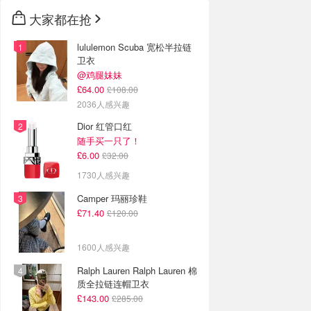
大家都在抢
lululemon Scuba 宽松半拉链
卫衣
@鸡腿妹妹
£64.00
£108.00
2036人感兴趣
Dior 红管口红
随手买一只了！
£6.00
£32.00
1730人感兴趣
Camper 玛丽珍鞋
£71.40
£120.00
1600人感兴趣
Ralph Lauren Ralph Lauren 棉
质全拉链连帽卫衣
£143.00
£285.00