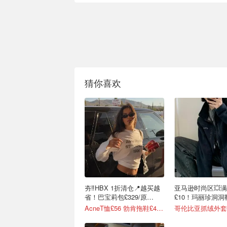
猜你喜欢
夯‼️HBX 1折清仓📍越买越
亚马逊时尚区💥满
省！巴宝莉包£329/原
£10！玛丽珍洞洞鞋
£1641
AcneT恤£56 勃肯拖鞋£48！
哥伦比亚抓绒外套£