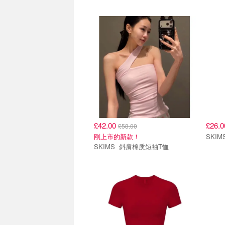
£42.00
£26.
£58.00
刚上市的新款！
SKIMS 斜肩棉质短袖T恤