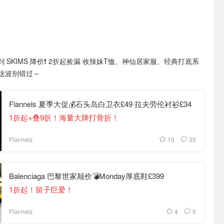
 SKIMS 降价❗️ 2折起捡漏 收辣妹T恤、神仙居家服、经典打底系
的这波别错过～
Flannels 夏季大促💰石头岛白卫衣£49 拉夫劳伦衬衫£34
1折起+叠9折！海量大牌打骨折！
13
35
Flannels
Balenciaga 巴黎世家颠价💣Monday厚底鞋£399
1折起！留子巨爱！
4
0
Flannels