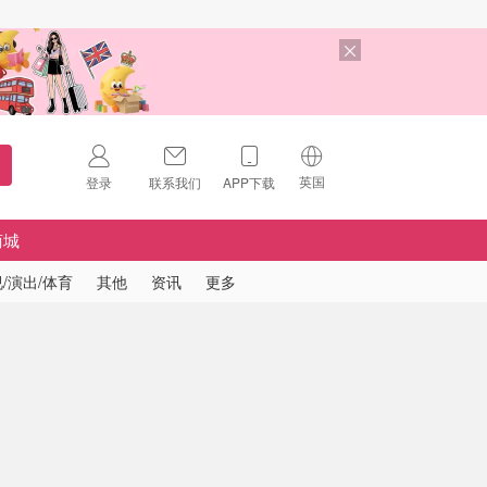
英国
登录
联系我们
APP下载
🇺🇸
美国
商城
🇨🇳
中国
/演出/体育
其他
资讯
更多
🇨🇦
加拿大
扫码下载 App
🇬🇧
英国
Download on the
App Store
🇩🇪
德国
Download the
Android App
🇫🇷
法国