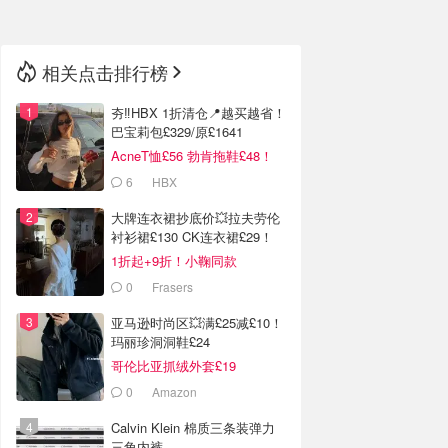
相关点击排行榜
夯‼️HBX 1折清仓📍越买越省！
巴宝莉包£329/原£1641
AcneT恤£56 勃肯拖鞋£48！
6
HBX
大牌连衣裙抄底价💥拉夫劳伦
衬衫裙£130 CK连衣裙£29！
1折起+9折！小鞠同款
Ganni£88
0
Frasers
亚马逊时尚区💥满£25减£10！
玛丽珍洞洞鞋£24
哥伦比亚抓绒外套£19
0
Amazon
Calvin Klein 棉质三条装弹力
三角内裤