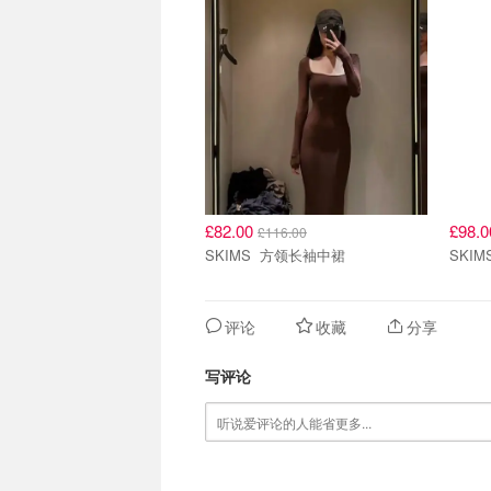
£82.00
£98.
£116.00
SKIMS 方领长袖中裙
评论
收藏
分享
写评论