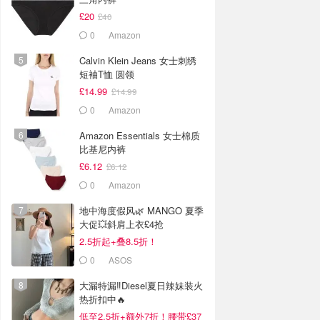
£20
£40
0
Amazon
Calvin Klein Jeans 女士刺绣
短袖T恤 圆领
£14.99
£14.99
0
Amazon
Amazon Essentials 女士棉质
比基尼内裤
£6.12
£6.12
0
Amazon
地中海度假风🌿 MANGO 夏季
大促💥斜肩上衣£4抢
2.5折起+叠8.5折！
0
ASOS
大漏特漏‼️Diesel夏日辣妹装火
热折扣中🔥
低至2.5折+额外7折！腰带£37