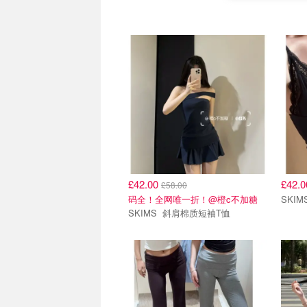
£42.00
£42.
£58.00
码全！全网唯一折！@橙c不加糖
SKIMS 斜肩棉质短袖T恤