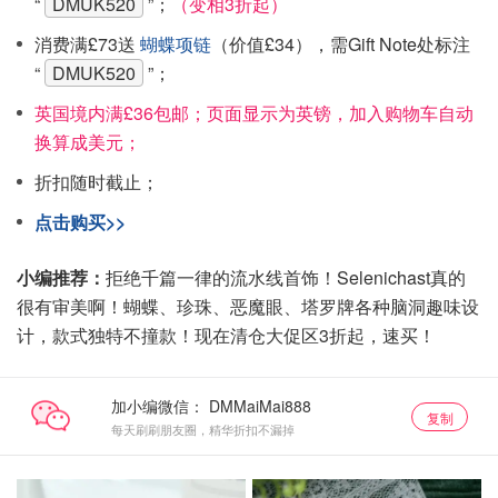
“
DMUK520
”；
（变相3折起）
消费满£73送
蝴蝶项链
（价值£34），需Gift Note处标注
“
DMUK520
”；
英国境内满£36包邮；页面显示为英镑，加入购物车自动
换算成美元；
折扣随时截止；
点击购买>>
小编推荐：
拒绝千篇一律的流水线首饰！Selenichast真的
很有审美啊！蝴蝶、珍珠、恶魔眼、塔罗牌各种脑洞趣味设
计，款式独特不撞款！现在清仓大促区3折起，速买！
加小编微信：
复制
每天刷刷朋友圈，精华折扣不漏掉