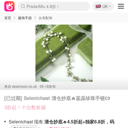
🇬🇧
Prada/Miu 4.8折！
UK
麦卢卡蜂蜜夏促！个位数！
啥？必胜客披萨5折！
首页
服饰手袋
女表配饰
来自
dealmoon.co.uk
05-18发布
[已过期] Selenichast 清仓抄底🔥蓝晶珍珠手链£9
3折起！个位数捡漏
Selenichast 现有
清仓抄底
🔥
4.5折起+独家6.8折，码