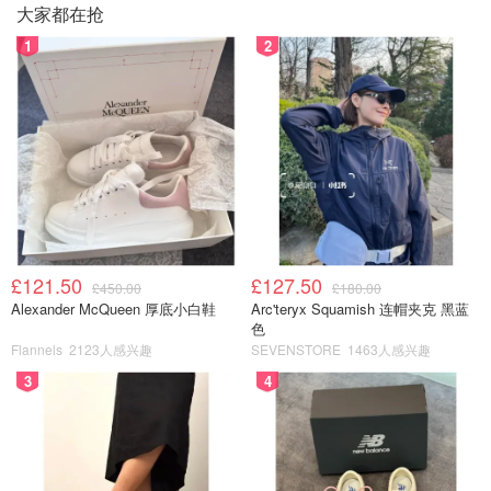
大家都在抢
1
2
£121.50
£127.50
£450.00
£180.00
Alexander McQueen 厚底小白鞋
Arc'teryx Squamish 连帽夹克 黑蓝
色
Flannels
2123人感兴趣
SEVENSTORE
1463人感兴趣
3
4