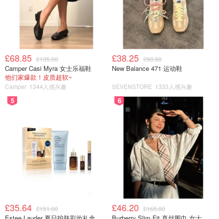
£68.85
£38.25
£135.00
£90.00
Camper Casi Myra 女士乐福鞋
New Balance 471 运动鞋
他们家爆款！皮质超软~
Camper
1344人感兴趣
SEVENSTORE
1333人感兴趣
5
6
£35.64
£46.20
£151.00
£165.00
Estee Lauder 夏日护肤彩妆礼盒
Burberry Slim Fit 真丝围巾 女士