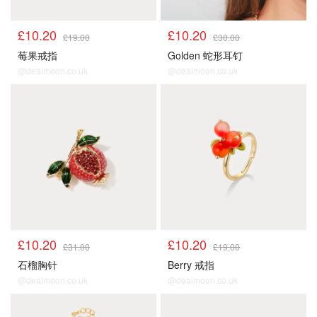
£10.20
£10.20
£19.00
£30.00
莓果戒指
Golden 蛇形耳钉
@dealmoon.co.uk
@dealmoon.co.uk
£10.20
£10.20
£31.00
£19.00
石榴胸针
Berry 戒指
@dealmoon.co.uk
@dealmoon.co.uk