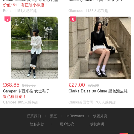
价值151！有正装小棕瓶！
Boots
1151人感兴趣
Glamood
1138人感兴趣
7
8
£68.85
£27.00
£135.00
£75.00
Camper 卡西米拉 女士鞋子
Clarks Daiss 30 Shine 黑色漆皮鞋
银色很特别！
Camper
805人感兴趣
Clarks英国官网
766人感兴趣
联系我们
黑五
InRewards
饭团外卖
隐私条款
用户协议
版权声明