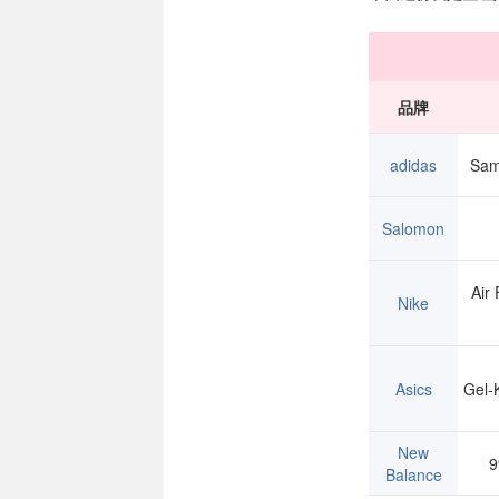
品牌
adidas
Sam
Salomon
Air
Nike
Asics
Gel-
New
9
Balance