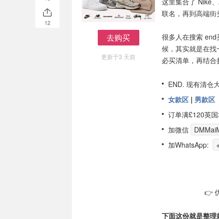
这里集合了 Nike、A
联名，再到高端街
12
去购买
很多人在搜索 end买
去购买
候，其实就是在找
更新于3 天前
必买清单，再结合
END. 现有清仓
女款区
|
男款区
订单满£120英
加微信
DMMaiM
加WhatsApp:
👉
下面这份就是整理好