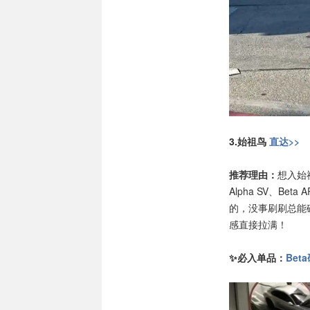
3.始祖鸟
直达>>
推荐理由：
想入始
Alpha SV、B
的，没事刷刷总能
感直接拉满！
✨必入单品：
Bet