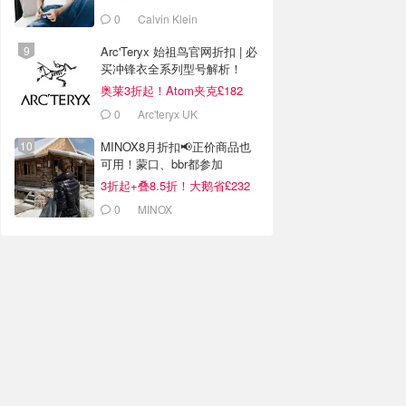
0
Calvin Klein
Arc'Teryx 始祖鸟官网折扣 | 必
买冲锋衣全系列型号解析！
奥莱3折起！Atom夹克£182
0
Arc'teryx UK
MINOX8月折扣📢正价商品也
可用！蒙口、bbr都参加
3折起+叠8.5折！大鹅省£232
0
MINOX