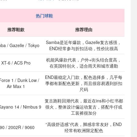
热门球鞋
推荐鞋款
推荐理由
Samba是近年爆款，Gazelle复古感强，
ba / Gazelle / Tokyo
END经常参与折扣活动，性价比很高
机能风爆款代表，户外+街头结合度高，
XT-6 / ACS Pro
在英国特别火，适合雨天和城市通勤
END最稳定入门款，配色选择多，几乎每
 Force 1 / Dunk Low /
季都有新配色更新，而且很容易遇到折扣
Air Max 1
尺码
复古跑鞋回潮代表，最近在ins和小红书都
Kayano 14 / Nimbus 9
很火，整体设计偏运动复古，搭配牛仔或
工装裤很加分
“高级舒适感”代表，脚感非常友好，END
90 / 2002R / 9060
经常有欧洲限定配色