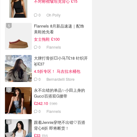
不对称褶皱坦克背心 £15
0
Oh Polly
Flannels 8月新品速递｜配饰
美鞋抢先看
女士拖鞋 £100
0
Flannels
大牌打骨折💥小马T£18 针织开
衫£37
4.5折专区！ 马吉拉水桶包
£411
0
Bernardelli Store
永不出错的单品✨小田上身的
Gucci百搭双G腰带
£242.10
£385
0
Flannels
跟着Jennie穿绝不出错🤍百搭
背心6折 即将断货！
£33
£55