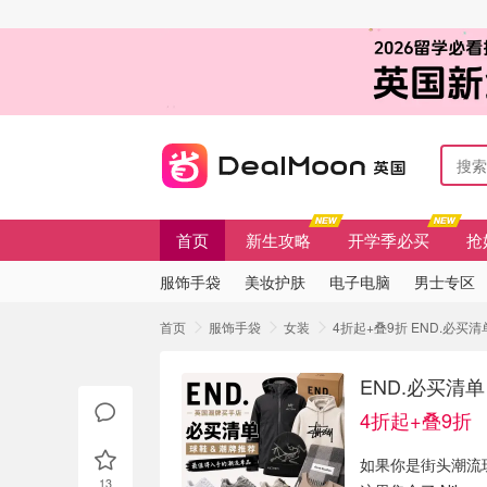
首页
新生攻略
开学季必买
抢
服饰手袋
美妆护肤
电子电脑
男士专区
首页
服饰手袋
女装
4折起+叠9折 END.必
END.必买清
4折起+叠9折
如果你是街头潮流玩
13