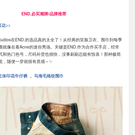
END.必买潮牌/品牌推荐
直达>>
 Studios在END.的选品真的太全了！从经典的笑脸卫衣、围巾到每季
就像在看Acne的迷你秀场。关键是END.作为合作买手店，经常
式和热门色号，尺码补货也很快，没事刷刷总能有惊喜！那种极简
觉，随便一穿就很有质感～✨
立体印花牛仔裤
、
马海毛格纹围巾