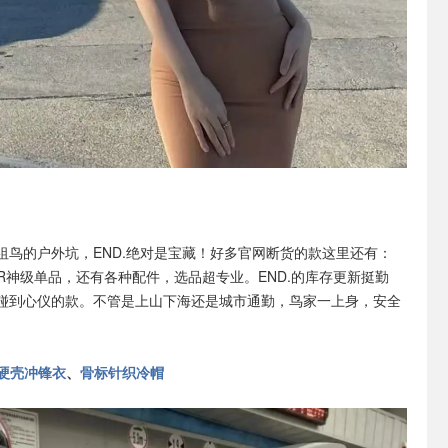
祖鸟的户外坑，END.绝对是宝藏！好多官网断货的款这里还有：
eta AR神级单品，还有各种配件，选品超专业。END.的库存更新挺勤
碰到心仪的款。不管是上山下海还是城市通勤，鸟家一上身，安全
a硬壳冲锋衣
、
骨标针织冷帽