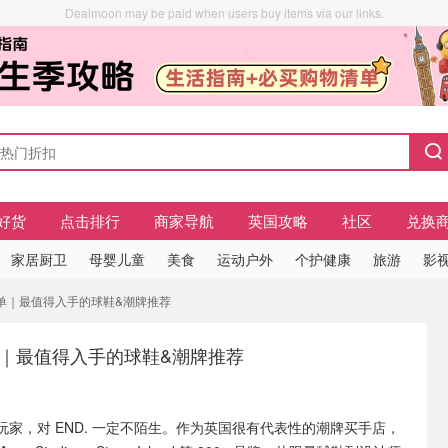
Dealmoon may be paid when users buy items via our links.
好货
点击排行
商家导航
英国攻略
社区
兑换
家居厨卫
母婴儿童
美食
运动户外
个护健康
旅游
影视
买清单｜最值得入手的球鞋&潮牌推荐
单｜最值得入手的球鞋&潮牌推荐
家，对 END. 一定不陌生。作为英国很有代表性的潮牌买手店，