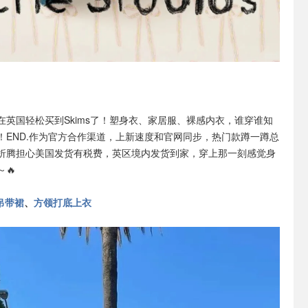
在英国轻松买到Skims了！塑身衣、家居服、裸感内衣，谁穿谁知
！END.作为官方合作渠道，上新速度和官网同步，热门款蹲一蹲总
折腾担心美国发货有税费，英区境内发货到家，穿上那一刻感觉身
🔥
吊带裙
、
方领打底上衣