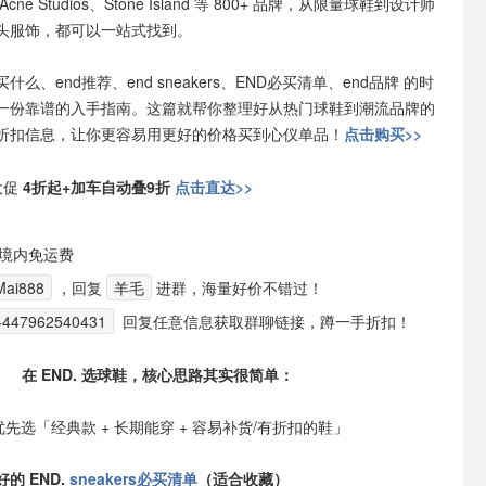
cne Studios、Stone Island 等 800+ 品牌，从限量球鞋到设计师
头服饰，都可以一站式找到。
什么、end推荐、end sneakers、END必买清单、end品牌 的时
一份靠谱的入手指南。这篇就帮你整理好从热门球鞋到潮流品牌的
折扣信息，让你更容易用更好的价格买到心仪单品！
点击购买>>
大促
4折起+加车自动叠9折
点击直达>>
国境内免运费
ai888
，回复
羊毛
进群，海量好价不错过！
+447962540431
回复任意信息获取群聊链接，蹲一手折扣！
在 END. 选球鞋，核心思路其实很简单：
 优先选「经典款 + 长期能穿 + 容易补货/有折扣的鞋」
的 END.
sneakers必买清单
（适合收藏）