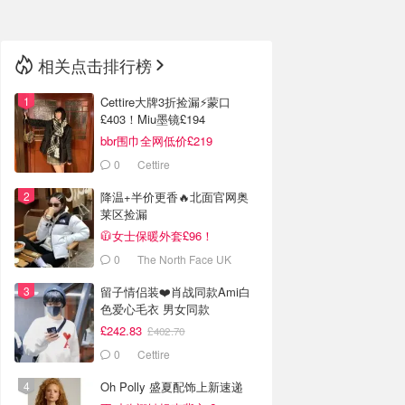
相关点击排行榜
Cettire大牌3折捡漏⚡️蒙口
£403！Miu墨镜£194
bbr围巾全网低价£219
0
Cettire
降温+半价更香🔥北面官网奥
莱区捡漏
🧥女士保暖外套£96！
0
The North Face UK
留子情侣装❤️肖战同款Ami白
色爱心毛衣 男女同款
£242.83
£402.70
0
Cettire
Oh Polly 盛夏配饰上新速递