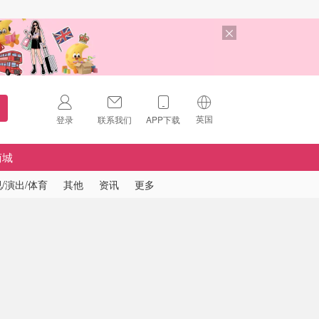
英国
登录
联系我们
APP下载
🇺🇸
美国
商城
🇨🇳
中国
/演出/体育
其他
资讯
更多
🇨🇦
加拿大
扫码下载 App
🇬🇧
英国
Download on the
App Store
🇩🇪
德国
Download the
Android App
🇫🇷
法国