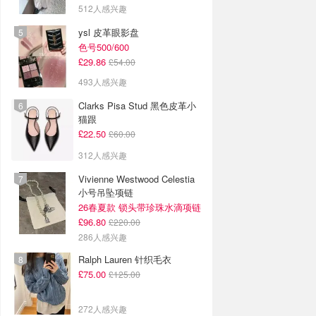
512人感兴趣
ysl 皮革眼影盘
色号500/600
£29.86
£54.00
493人感兴趣
Clarks Pisa Stud 黑色皮革小
猫跟
£22.50
£60.00
312人感兴趣
Vivienne Westwood Celestia
小号吊坠项链
26春夏款 锁头带珍珠水滴项链
£96.80
£220.00
286人感兴趣
Ralph Lauren 针织毛衣
£75.00
£125.00
272人感兴趣