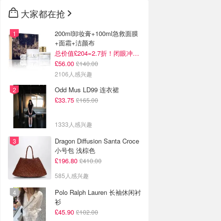
大家都在抢
200ml卸妆膏+100ml急救面膜
+面霜+洁颜布
总价值£204=2.7折！闭眼冲这套！
£56.00
£140.00
2106人感兴趣
Odd Mus LD99 连衣裙
£33.75
£165.00
1333人感兴趣
Dragon Diffusion Santa Croce
小号包 浅棕色
£196.80
£410.00
585人感兴趣
Polo Ralph Lauren 长袖休闲衬
衫
£45.90
£102.00