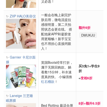
义必选！
一般会在晚上刷完护
✨
ZIIP HALO美容仪
肤后用，微电流提拉
感很明显，第二天拍
额外9折
照状态会更在线。 搭
配他家APP和凝胶使
DMUKJU
用更顺畅！新手宝宝
也不用担心直接闭眼
入！
✨
Garnier 卡尼尔面
膜
英国Boots经常打折，
买3免1+学生9
属于无限回购款。躺
折
着敷15分钟，补水速
度真的快。 小编强推
=
变相6折
红石榴款
！
✨
Laneige 兰芝睡
眠唇膜
8折+额外9.5折
Bed Rotting 最适合厚