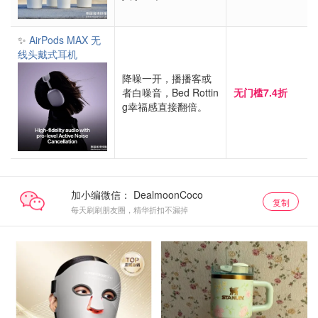
✨
AirPods MAX 无
线头戴式耳机
降噪一开，播播客或
者白噪音，Bed Rottin
无门槛7.4折
g幸福感直接翻倍。
加小编微信：
复制
每天刷刷朋友圈，精华折扣不漏掉