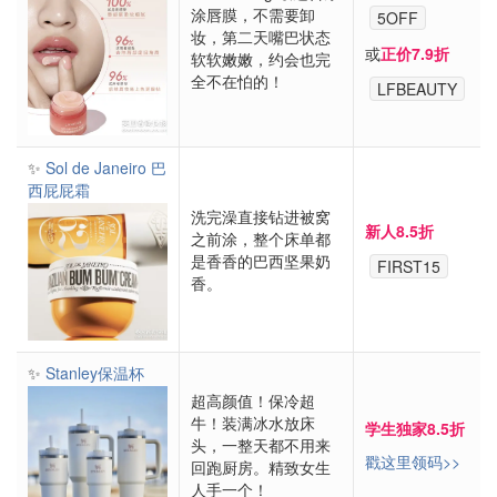
涂唇膜，不需要卸
5OFF
妆，第二天嘴巴状态
或
正价7.9折
软软嫩嫩，约会也完
全不在怕的！
LFBEAUTY
✨
Sol de Janeiro 巴
西屁屁霜
洗完澡直接钻进被窝
新人8.5折
之前涂，整个床单都
是香香的巴西坚果奶
FIRST15
香。
✨
Stanley保温杯
超高颜值！保冷超
牛！装满冰水放床
学生独家8.5折
头，一整天都不用来
戳这里领码>>
回跑厨房。精致女生
人手一个！