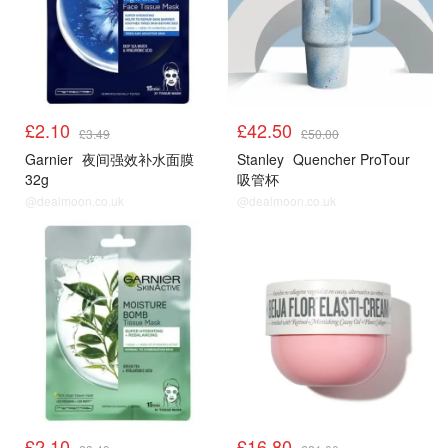
£2.10
£42.50
£3.49
£50.00
Garnier
夜间强效补水面膜
Stanley
Quencher ProTour
32g
吸管杯
@dealmoon.co.uk
@dealmoon.co.uk
£2.10
£16.80