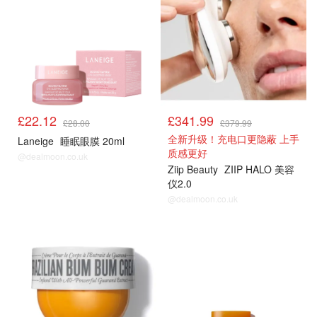
£22.12
£341.99
£28.00
£379.99
全新升级！充电口更隐蔽 上手
Laneige
睡眠眼膜 20ml
质感更好
@dealmoon.co.uk
Ziip Beauty
ZIIP HALO 美容
仪2.0
@dealmoon.co.uk