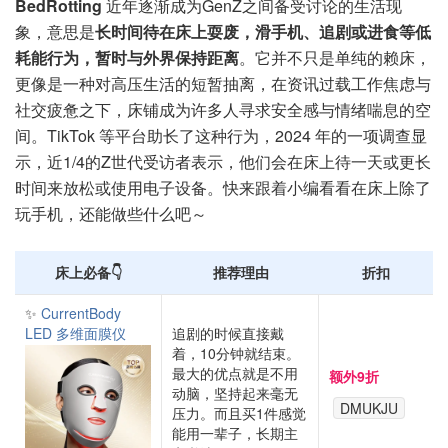
BedRotting
近年逐渐成为GenZ之间备受讨论的生活现
象，意思是
长时间待在床上耍废，滑手机、追剧或进食等低
耗能行为，暂时与外界保持距离
。它并不只是单纯的赖床，
更像是一种对高压生活的短暂抽离，在资讯过载工作焦虑与
社交疲惫之下，床铺成为许多人寻求安全感与情绪喘息的空
间。TikTok 等平台助长了这种行为，2024 年的一项调查显
示，近1/4的Z世代受访者表示，他们会在床上待一天或更长
时间来放松或使用电子设备。快来跟着小编看看在床上除了
玩手机，还能做些什么吧～
床上必备👇
推荐理由
折扣
✨
CurrentBody
LED 多维面膜仪
追剧的时候直接戴
着，10分钟就结束。
最大的优点就是不用
额外9折
动脑，坚持起来毫无
DMUKJU
压力。而且买1件感觉
能用一辈子，长期主