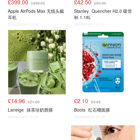
£399.00
£42.50
£499.00
£50.00
Apple AirPods Max 无线头戴
Stanley
Quencher H2.0 吸管
耳机
杯 1.18L
@dealmoon.co.uk
@dealmoon.co.uk
£14.96
£2.10
£21.00
£3.49
Laneige
抹茶珍奶唇膜
Boots
红石榴面膜
@dealmoon.co.uk
@dealmoon.co.uk