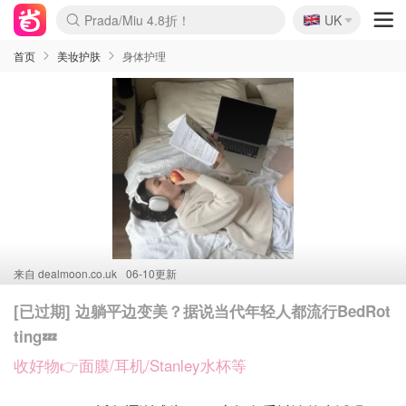
🇬🇧
Prada/Miu 4.8折！
UK
麦卢卡蜂蜜夏促！个位数！
啥？必胜客披萨5折！
首页
美妆护肤
身体护理
来自
dealmoon.co.uk
06-10更新
[已过期] 边躺平边变美？据说当代年轻人都流行BedRot
ting💤
收好物👉面膜/耳机/Stanley水杯等