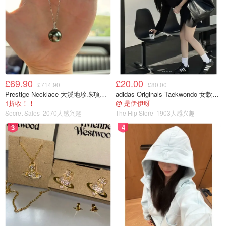
£69.90
£20.00
£714.90
£80.00
Prestige Necklace 大溪地珍珠项链 10-11mm
adidas Originals Taekwondo 女款黑色运动鞋
1折收！！
@ 是伊伊呀
Secret Sales
2070人感兴趣
The Hip Store
1903人感兴趣
3
4