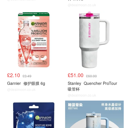
@dealmoon.co.uk
£2.10
£51.00
£3.49
£60.00
Garnier
修护眼膜 6g
Stanley
Quencher ProTour
吸管杯
@dealmoon.co.uk
@dealmoon.co.uk