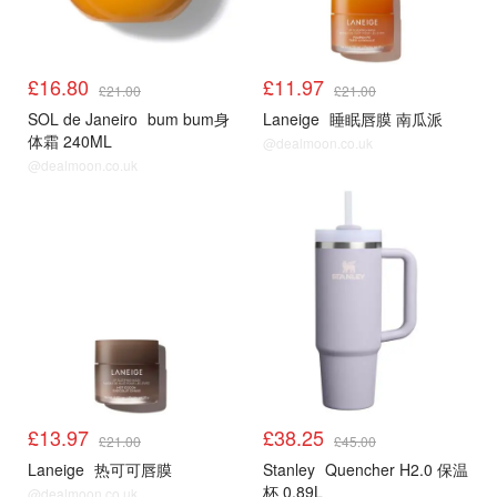
£16.80
£11.97
£21.00
£21.00
SOL de Janeiro
bum bum身
Laneige
睡眠唇膜 南瓜派
体霜 240ML
@dealmoon.co.uk
@dealmoon.co.uk
£13.97
£38.25
£21.00
£45.00
Laneige
热可可唇膜
Stanley
Quencher H2.0 保温
杯 0.89L
@dealmoon.co.uk