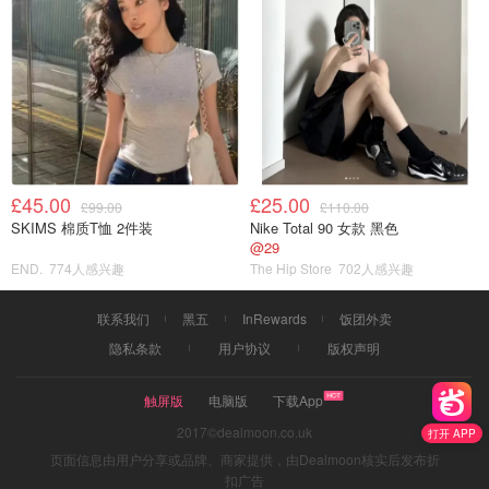
£45.00
£25.00
£99.00
£110.00
SKIMS 棉质T恤 2件装
Nike Total 90 女款 黑色
@29
END.
774人感兴趣
The Hip Store
702人感兴趣
联系我们
黑五
InRewards
饭团外卖
隐私条款
用户协议
版权声明
触屏版
电脑版
下载App
2017©dealmoon.co.uk
打开 APP
页面信息由用户分享或品牌、商家提供，由Dealmoon核实后发布折
扣广告