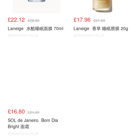
£22.12
£17.96
£28.00
£21.00
Laneige
水酷睡眠面膜 70ml
Laneige
香草 睡眠唇膜 20g
@dealmoon.co.uk
@dealmoon.co.uk
£16.80
£21.00
SOL de Janeiro
Bom Dia
Bright 面霜
@dealmoon.co.uk