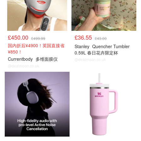
£450.00
£36.55
£499.99
£43.00
国内折后¥4900！英国直接省
Stanley
Quencher Tumbler
¥850！
0.59L 春日花卉限定杯
Currentbody
多维面膜仪
@dealmoon.co.uk
@dealmoon.co.uk