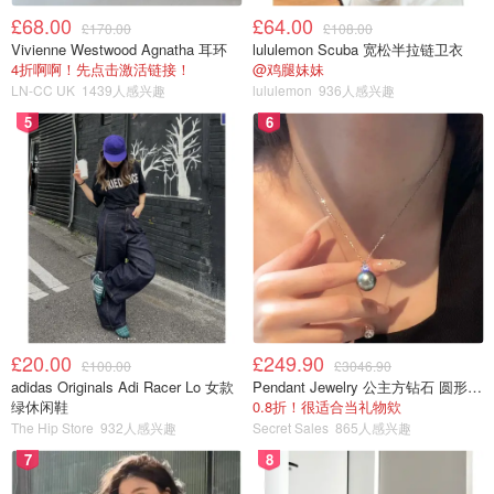
£68.00
£64.00
£170.00
£108.00
Vivienne Westwood Agnatha 耳环
lululemon Scuba 宽松半拉链卫衣
4折啊啊！先点击激活链接！
@鸡腿妹妹
LN-CC UK
1439人感兴趣
lululemon
936人感兴趣
5
6
£20.00
£249.90
£100.00
£3046.90
adidas Originals Adi Racer Lo 女款
Pendant Jewelry 公主方钻石 圆形大溪地珍珠吊坠 11-12mm
绿休闲鞋
0.8折！很适合当礼物欸
The Hip Store
932人感兴趣
Secret Sales
865人感兴趣
7
8