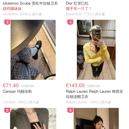
lululemon Scuba 宽松半拉链卫衣
Dior 红管口红
@鸡腿妹妹
随手买一只了！
lululemon
2036人感兴趣
Escentual
1730人感兴趣
3
4
£71.40
£143.00
£120.00
£285.00
Camper 玛丽珍鞋
Ralph Lauren Ralph Lauren 棉质全
拉链连帽卫衣
Camper
1600人感兴趣
Ralph Lauren
1490人感兴趣
5
6