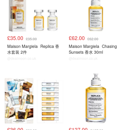
£35.00
£62.00
£35.00
£62.00
Maison Margiela
Replica 香
Maison Margiela
Chasing
水套装 2件
Sunsets 香水 30ml
@dealmoon.co.uk
@dealmoon.co.uk
新品
新品
£36.00
£127.00