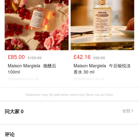
£85.00
£42.16
£125.00
£62.00
Maison Margiela
微醺后
Maison Margiela
午后愉悦淡
100ml
香水 30 ml
@dealmoon.co.uk
@dealmoon.co.uk
Dealmoon may be paid when users buy items via our links.
问大家
0
全部
评论