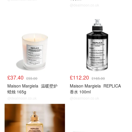
@dealmoon.co.uk
热门
热门
£37.40
£112.20
£55.00
£165.00
Maison Margiela
温暖壁炉
Maison Margiela
REPLICA
蜡烛 165g
香水 100ml
@dealmoon.co.uk
@dealmoon.co.uk
热门
热门