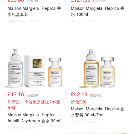
£36.00
£127.00
Maison Margiela
Replica 香
Maison Margiela
Replica 香
水礼盒套装
水 100ml
@dealmoon.co.uk
@dealmoon.co.uk
热门
热门
£42.16
£42.16
£62.00
£62.00
和旁边一个价但是还送7ml豪
价值£76
华装
Maison Margiela
Replica 香
Maison Margiela
Replica
水套装 30ml+7ml
Amalfi Daydream 香水 30ml
@dealmoon.co.uk
@dealmoon.co.uk