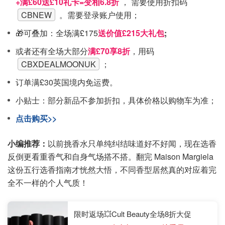
+满£60送£10礼卡=变相6.8折
， 需要使用折扣码
CBNEW
。需要登录账户使用；
🎁可叠加：全场满£175
送价值£215大礼包
;
或者还有全场大部分
满£70享8折
，用码
CBXDEALMOONUK
；
订单满£30英国境内免运费。
小贴士：部分新品不参加折扣，具体价格以购物车为准；
点击购买>>
小编推荐：
以前挑香水只单纯纠结味道好不好闻，现在选香
反倒更看重香气和自身气场搭不搭。翻完 Maison Margiela
这份五行选香指南才恍然大悟，不同香型居然真的对应着完
全不一样的个人气质！
限时返场💥Cult Beauty全场8折大促