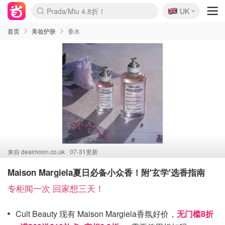
🇬🇧
Prada/Miu 4.8折！
UK
麦卢卡蜂蜜夏促！个位数！
啥？必胜客披萨5折！
首页
美妆护肤
香水
来自
dealmoon.co.uk
07-31更新
Maison Margiela夏日必备小众香！附'玄学'选香指南
专柜闻一次 回家想三天！
Cult Beauty 现有 Maison Margiela香氛好价，
无门槛8折