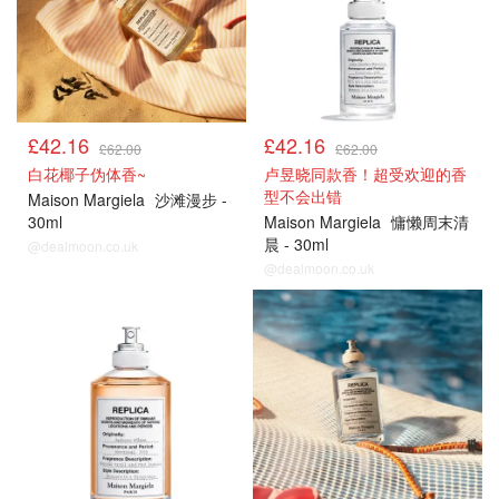
£42.16
£42.16
£62.00
£62.00
白花椰子伪体香~
卢昱晓同款香！超受欢迎的香
型不会出错
Maison Margiela
沙滩漫步 -
30ml
Maison Margiela
慵懒周末清
晨 - 30ml
@dealmoon.co.uk
@dealmoon.co.uk
热门
热门