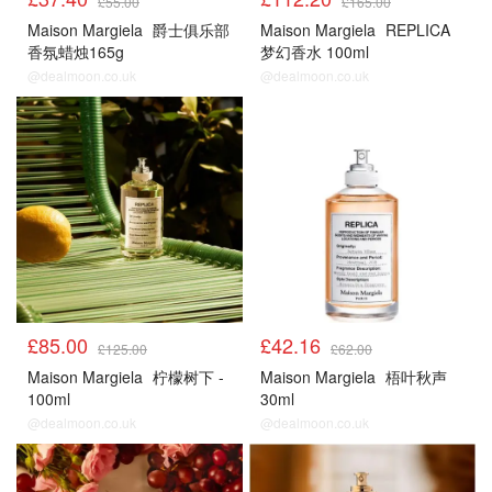
£55.00
£165.00
Maison Margiela
爵士俱乐部
Maison Margiela
REPLICA
香氛蜡烛165g
梦幻香水 100ml
@dealmoon.co.uk
@dealmoon.co.uk
热门
热门
£85.00
£42.16
£125.00
£62.00
Maison Margiela
柠檬树下 -
Maison Margiela
梧叶秋声
100ml
30ml
@dealmoon.co.uk
@dealmoon.co.uk
热门
热门