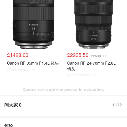
£1428.00
£2235.50
£2630.00
Canon RF 35mm F1.4L 镜头
Canon RF 24-70mm F2.8L
镜头
@dealmoon.co.uk
@dealmoon.co.uk
Dealmoon may be paid when users buy items via our links.
问大家
0
全部
评论