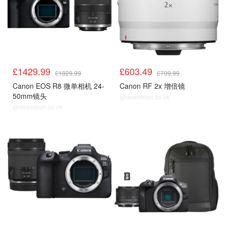
£1429.99
£603.49
£1829.99
£709.99
Canon EOS R8 微单相机 24-
Canon RF 2x 增倍镜
50mm镜头
@dealmoon.co.uk
@dealmoon.co.uk