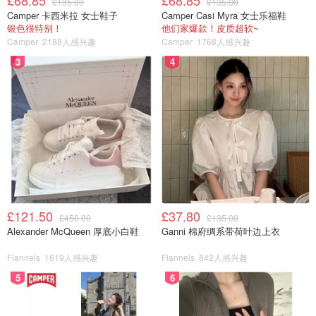
£68.85
£68.85
£135.00
£135.00
Camper 卡西米拉 女士鞋子
Camper Casi Myra 女士乐福鞋
银色很特别！
他们家爆款！皮质超软~
Camper
2188人感兴趣
Camper
1768人感兴趣
3
4
£121.50
£37.80
£450.00
£135.00
Alexander McQueen 厚底小白鞋
Ganni 棉府绸系带荷叶边上衣
Flannels
1619人感兴趣
Flannels
842人感兴趣
5
6