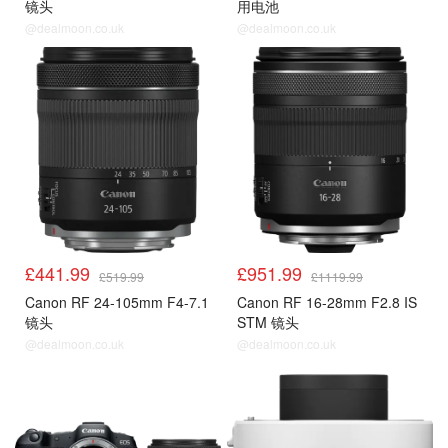
镜头
用电池
@dealmoon.co.uk
@dealmoon.co.uk
£441.99
£951.99
£519.99
£1119.99
Canon RF 24-105mm F4-7.1
Canon RF 16-28mm F2.8 IS
镜头
STM 镜头
@dealmoon.co.uk
@dealmoon.co.uk