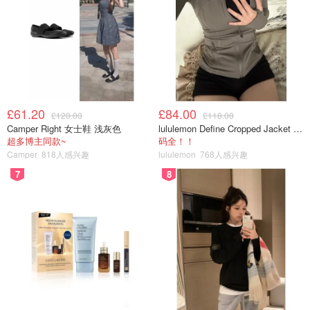
£61.20
£84.00
£120.00
£118.00
Camper Right 女士鞋 浅灰色
lululemon Define Cropped Jacket Nulu 短款夹克
超多博主同款~
码全！！
Camper
818人感兴趣
lululemon
768人感兴趣
7
8