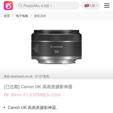
🇬🇧
Prada/Miu 4.8折！
UK
麦卢卡蜂蜜夏促！个位数！
啥？必胜客披萨5折！
首页
电子电脑
摄影器材
来自
dealmoon.co.uk
07-07发布
[已过期] Canon UK 高画质摄影神器
RF 50mm F1.8 STM镜头 £204
Canon UK 高画质摄影神器。