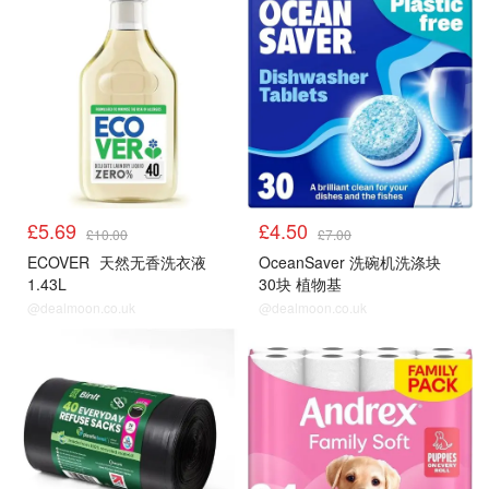
£5.69
£4.50
£10.00
£7.00
ECOVER
天然无香洗衣液
OceanSaver 洗碗机洗涤块
1.43L
30块 植物基
@dealmoon.co.uk
@dealmoon.co.uk