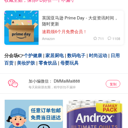
英国亚马逊 Prime Day - 大促资讯时间，
随时更新
速戳领6个月免费会员！
711
1108
Amazon
分会场👉
个护健康
|
家居厨电
|
数码电子
|
时尚运动
|
日用
百货
|
美妆护肤
|
零食饮品
|
母婴玩具
加小编微信：
复制
每天刷刷朋友圈，精华折扣不漏掉