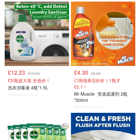
£12.23
£4.30
£19.00
£8.56
£3/瓶超大装 史低价！
订阅领券后好价！1瓶才
£2.1！
洗衣消毒液 4瓶*1.5L
Mr Muscle
管道疏通剂 2瓶
@dealmoon.co.uk
*500ml
@dealmoon.co.uk