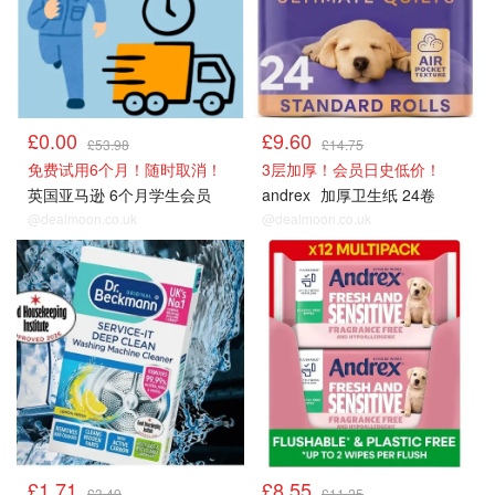
£0.00
£9.60
£53.98
£14.75
免费试用6个月！随时取消！
3层加厚！会员日史低价！
英国亚马逊 6个月学生会员
andrex
加厚卫生纸 24卷
@dealmoon.co.uk
@dealmoon.co.uk
£1.71
£8.55
£3.49
£11.25