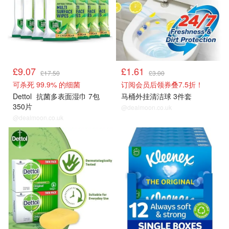
£9.07
£1.61
£17.50
£3.00
可杀死 99.9% 的细菌
订阅会员后领券叠7.5折！
Dettol
抗菌多表面湿巾 7包
马桶外挂清洁球 3件套
350片
@dealmoon.co.uk
@dealmoon.co.uk