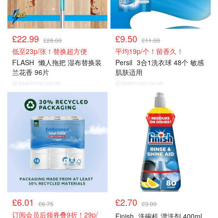
£22.99
£9.50
£28.00
£11.00
低至23p/张！替换超方便
平均19p/个！留香久！
FLASH
懒人拖把 湿布替换装
Persil
3合1洗衣球 48个 敏感
兰花香 96片
肌肤适用
@dealmoon.co.uk
@dealmoon.co.uk
£6.01
£2.70
£6.75
£3.00
订阅会员后领券叠9折！29p/
Finish
洗碗机 漂洗剂 400ml