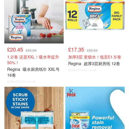
£20.45
£17.35
£25.00
£22.50
1.2/卷 还是XXL！吸水率提升
加厚3层 更锁水！低至£1.5/卷
50%！
Regina
超厚3层厨房纸 12卷
Regina
吸水厨房纸巾 XXL号
@dealmoon.co.uk
16卷
@dealmoon.co.uk