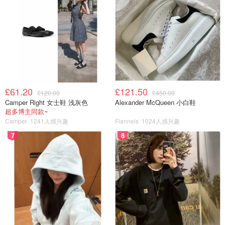
£61.20
£121.50
£120.00
£450.00
Camper Right 女士鞋 浅灰色
Alexander McQueen 小白鞋
超多博主同款~
Camper
1241人感兴趣
Flannels
1024人感兴趣
7
8