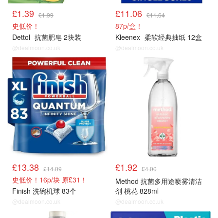
£1.39
£11.06
£1.99
£11.64
史低价！
87p/盒！
Dettol
抗菌肥皂 2块装
Kleenex
柔软经典抽纸 12盒
@dealmoon.co.uk
@dealmoon.co.uk
£13.38
£1.92
£14.09
£4.00
史低价！16p/块 原£31！
Method 抗菌多用途喷雾清洁
Finish 洗碗机球 83个
剂 桃花 828ml
@dealmoon.co.uk
@dealmoon.co.uk