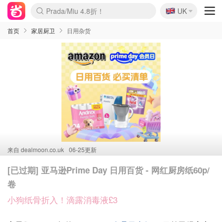
🇬🇧
Prada/Miu 4.8折！
UK
麦卢卡蜂蜜夏促！个位数！
啥？必胜客披萨5折！
首页
家居厨卫
日用杂货
来自
dealmoon.co.uk
06-25更新
[已过期] 亚马逊Prime Day 日用百货 - 网红厨房纸60p/
卷
小狗纸骨折入！滴露消毒液£3