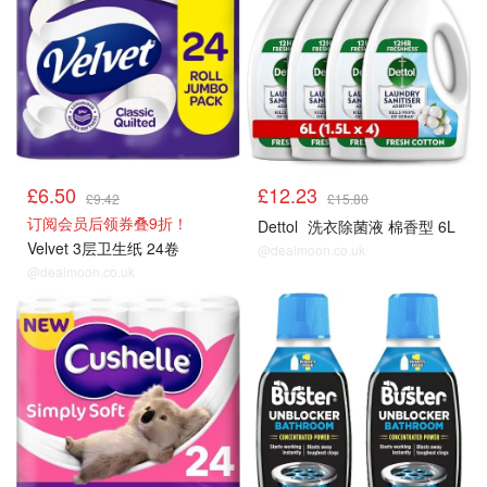
£6.50
£12.23
£9.42
£15.80
订阅会员后领券叠9折！
Dettol
洗衣除菌液 棉香型 6L
Velvet 3层卫生纸 24卷
@dealmoon.co.uk
@dealmoon.co.uk