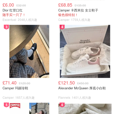
£6.00
£68.85
£32.00
£135.00
Dior 红管口红
Camper 卡西米拉 女士鞋子
随手买一只了！
银色很特别！
Escentual
2048人感兴趣
Camper
1759人感兴趣
3
4
£71.40
£121.50
£120.00
£450.00
Camper 玛丽珍鞋
Alexander McQueen 厚底小白鞋
Camper
1657人感兴趣
Flannels
1401人感兴趣
5
6