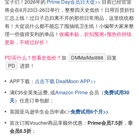
宝子们！2026年的
Prime Day会员日大促>>
目前已经官宣
将会在6月23日-26日举行，整整四天史低价！日用百货折扣
汇总上线！过日子总归离不开的那些日常用品，这里统统都
有！大促说什么都不能忘了囤抽纸卫生纸！小编帮大家来整
理一些值得安利的单品！
收藏本贴，折扣预测+预热价持续
更新，不错过好价！
PD买什么？想看史低价？
加
DMMaiMai888
回复
PD
进群！
APP下载：
点击下载 DealMoon APP>>
满£35全英免运费, 或
Amazon Prime
会员（
免费试用30
天
）任意订单包邮；
英国亚马逊学生会员申请👉
免费试用6个月>>
首次订阅Voucher商品享额外优惠：
Prime会员7.5折
，
非
会员8.5折
；