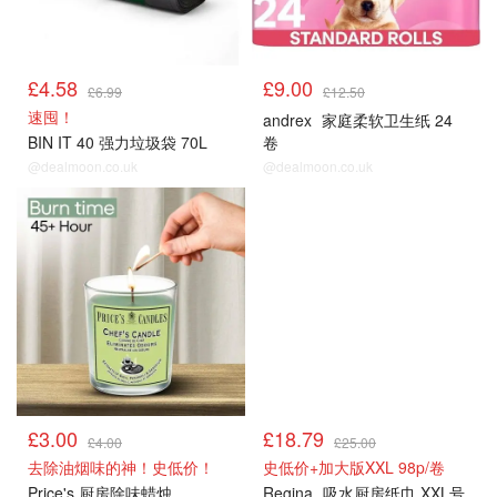
£4.58
£9.00
£6.99
£12.50
速囤！
andrex
家庭柔软卫生纸 24
BIN IT 40 强力垃圾袋 70L
卷
@dealmoon.co.uk
@dealmoon.co.uk
£3.00
£18.79
£4.00
£25.00
去除油烟味的神！史低价！
史低价+加大版XXL 98p/卷
Price's 厨房除味蜡烛
Regina
吸水厨房纸巾 XXL号