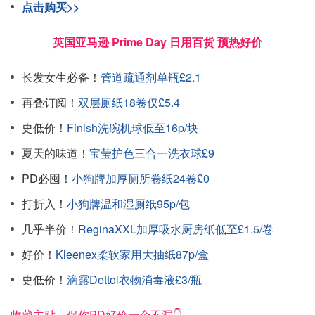
点击购买>>
英国亚马逊 Prime Day 日用百货 预热好价
长发女生必备！
管道疏通剂单瓶£2.1
再叠订阅！
双层厕纸18卷仅£5.4
史低价！
Finish洗碗机球低至16p/块
夏天的味道！
宝莹护色三合一洗衣球£9
PD必囤！
小狗牌加厚厕所卷纸24卷£0
打折入！
小狗牌温和湿厕纸95p/包
几乎半价！
ReginaXXL加厚吸水厨房纸低至£1.5/卷
好价！
Kleenex柔软家用大抽纸87p/盒
史低价！
滴露Dettol衣物消毒液£3/瓶
收藏主贴，保你PD好价一个不漏👇