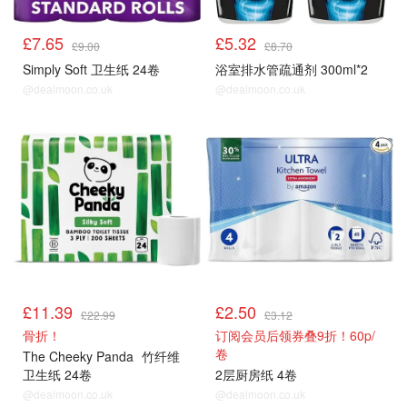
£7.65
£5.32
£9.00
£8.70
Simply Soft 卫生纸 24卷
浴室排水管疏通剂 300ml*2
@dealmoon.co.uk
@dealmoon.co.uk
£11.39
£2.50
£22.99
£3.12
骨折！
订阅会员后领券叠9折！60p/
卷
The Cheeky Panda
竹纤维
卫生纸 24卷
2层厨房纸 4卷
@dealmoon.co.uk
@dealmoon.co.uk