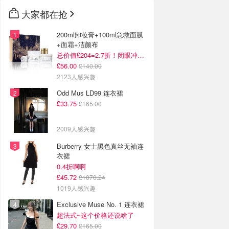
大家都在抢
200ml卸妆膏+100ml急救面膜
+面霜+洁颜布
总价值£204=2.7折！闭眼冲这套！
£56.00
£140.00
2123人感兴趣
Odd Mus LD99 连衣裙
£33.75
£165.00
2009人感兴趣
Burberry 女士黑色真丝无袖连
衣裙
0.4折啊啊
£45.72
£1070.24
1019人感兴趣
Exclusive Muse No. 1 连衣裙
超法式~这个价格还说啥了
£29.70
£165.00