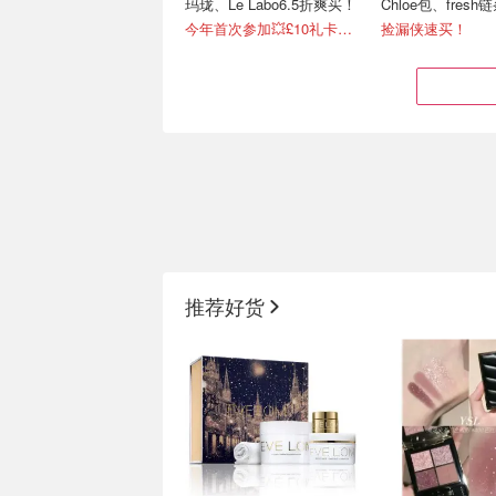
玛珑、Le Labo6.5折爽买！
Chloe包、fresh
今年首次参加💥£10礼卡免费拿
捡漏侠速买！
Olive Young八月新品妆备
CPB好价收💕长
上线
£39、钻石高光£5
推荐好货
真实透明质酸一日套装 £3
6.5折闪促！