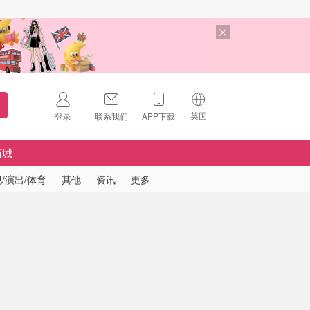
英国
登录
联系我们
APP下载
🇺🇸
美国
商城
🇨🇳
中国
/演出/体育
其他
资讯
更多
🇨🇦
加拿大
扫码下载 App
🇬🇧
英国
Download on the
App Store
🇩🇪
德国
Download the
Android App
🇫🇷
法国