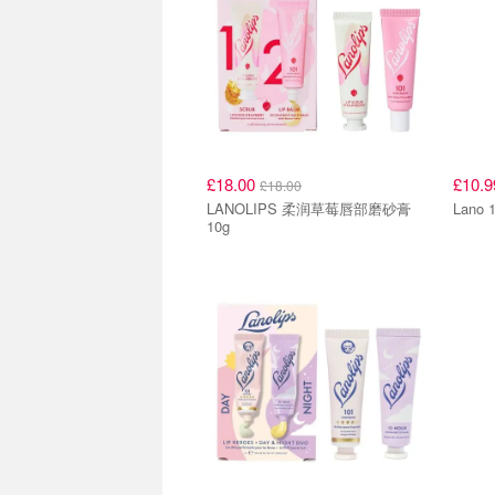
£18.00
£10.
£18.00
LANOLIPS 柔润草莓唇部磨砂膏
Lano
10g