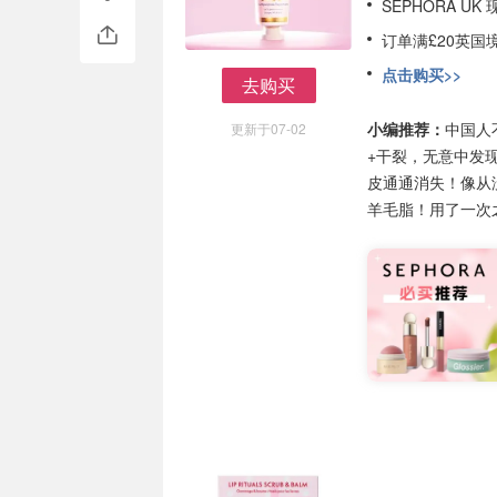
SEPHORA UK
订单满£20英国
点击购买>>
去购买
去购买
小编推荐：
中国人
更新于07-02
+干裂，无意中发
皮通通消失！像从
羊毛脂！用了一次