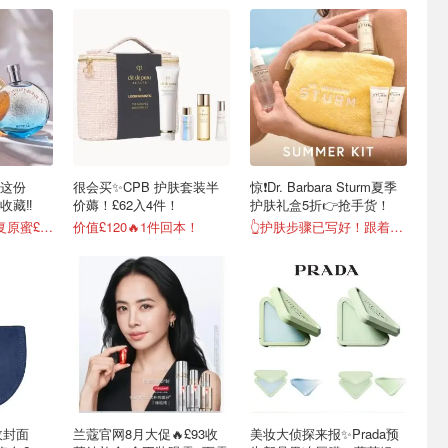
！这份
很会买✨CPB 护肤套装半
惊❗Dr. Barbara Sturm夏季
快收藏‼️
价薅！£62入4件！
护肤礼盒5折👉抢手货！
低至5.5折！50ml复原蜜£84
价值£120🔥1件回本！
👆护肤步骤已写好！跟着做收获好皮肤！
收封面
兰蔻官网8月大促🔥£93收
美妆大侦探来报✨Prada预