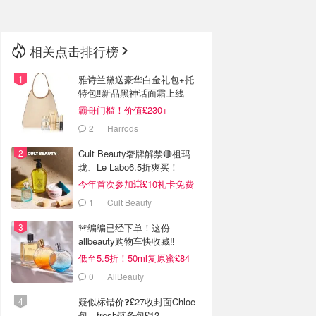
相关点击排行榜
雅诗兰黛送豪华白金礼包+托
特包‼️新品黑神话面霜上线
霸哥门槛！价值£230+
2
Harrods
Cult Beauty奢牌解禁🔴祖玛
珑、Le Labo6.5折爽买！
今年首次参加💥£10礼卡免费
拿
1
Cult Beauty
🚨编编已经下单！这份
allbeauty购物车快收藏‼️
低至5.5折！50ml复原蜜£84
0
AllBeauty
疑似标错价❓£27收封面Chloe
包、fresh链条包£13