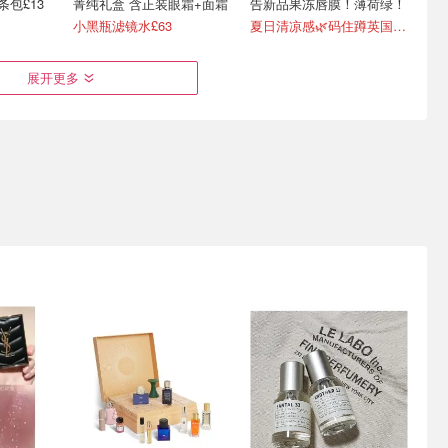
链条包£13
菁纯礼盒 含正装眼霜+面霜
告新品果冻唇膜！薄荷绿！
小黑瓶滤镜水£63
夏日清凉感🌿码住蹲英国上新！
展开更多
管隔离
allbeauty史低榜‼️额外9折
Space NK8月折扣🫡
7
娇兰复原蜜6.9折
Salt&Stone香膏£16
💥雅顿金胶£18抄底！
8折！Sarah熬夜油30ml£92