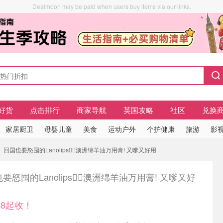
Dealmoon may be paid when users buy items via our links.
好货
点击排行
商家导航
英国攻略
社区
兑换
家居厨卫
母婴儿童
美食
运动户外
个护健康
旅游
影视
回国也要怒囤的Lanolips❤️‍🔥澳洲绵羊油万用膏! 又嗲又好用
要怒囤的Lanolips❤️‍🔥澳洲绵羊油万用膏! 又嗲又好
8起收！