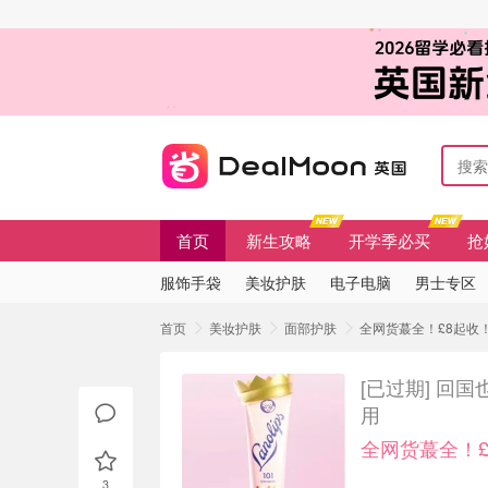
首页
新生攻略
开学季必买
抢
服饰手袋
美妆护肤
电子电脑
男士专区
首页
美妆护肤
面部护肤
全网货蕞全！£8起收！ 
[已过期]
回国也
用
全网货蕞全！£
3