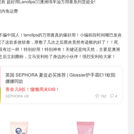
 现有 超好用Lanolips❤️‍🔥澳洲绵羊油万用膏系列货超全!
境内免运费
不骗中国人！lanolips的万用膏真的爆好用！小编前段时间嘴巴发炎
现了这款多效软膏，厚敷了几次之后唇炎竟然奇迹般的好了！！死
没有过一样！特别好用！特别神奇！关键还是纯天然，主要是澳洲
之后立刻圈粉，立马安利给了身边的小伙伴！强烈安利给大家！
英国 SEPHORA 夏促必买推荐 | Glossier护手霜£11欧阳
娜娜同款
香奈儿9折！慵懒周末£49！
192
4
SEPHORA UK