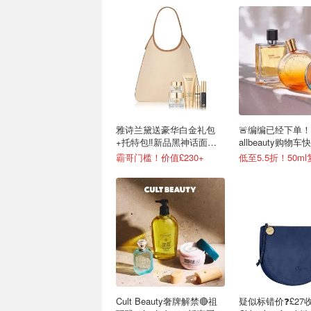
雅诗兰黛送豪华白金礼包
🚨编编已经下单
+托特包‼️新品黑神话面霜
allbeauty购物车
上线
霸哥门槛！价值£230+
Cult Beauty奢牌解禁🔴祖
疑似标错价❓£27