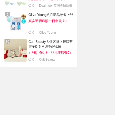
新！
0
Dealmoon英国省钱快报
Olive Young八月新品妆备上线
真实透明质酸一日套装 £3
0
Olive Young
Cult Beauty大促区折上折💥蓝
胖子£15 MUF散粉£26
4折起+叠9折！裴礼康唇膏£1
0
Cult Beauty