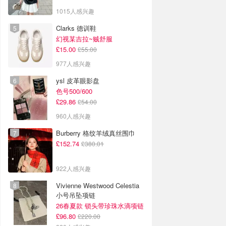
1015人感兴趣
Clarks 德训鞋
幻视某吉拉~贼舒服
£15.00
£55.00
977人感兴趣
ysl 皮革眼影盘
色号500/600
£29.86
£54.00
960人感兴趣
Burberry 格纹羊绒真丝围巾
£152.74
£380.01
922人感兴趣
Vivienne Westwood Celestia
小号吊坠项链
26春夏款 锁头带珍珠水滴项链
£96.80
£220.00