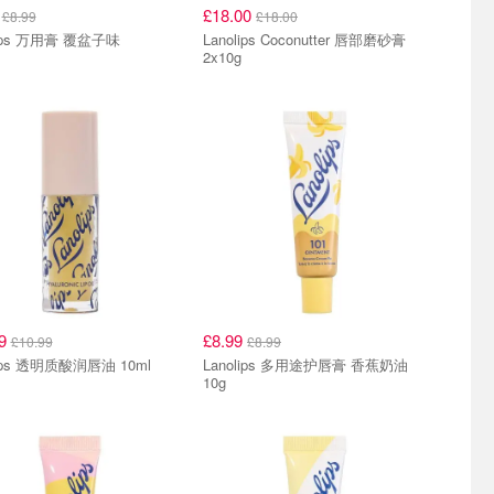
9
£18.00
£8.99
£18.00
lips 万用膏 覆盆子味
Lanolips Coconutter 唇部磨砂膏
2x10g
99
£8.99
£10.99
£8.99
lips 透明质酸润唇油 10ml
Lanolips 多用途护唇膏 香蕉奶油
10g