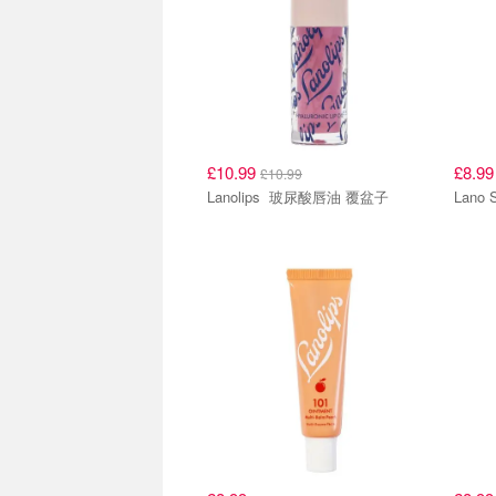
£10.99
£8.9
£10.99
Lanolips 玻尿酸唇油 覆盆子
Lano