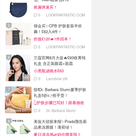
捡漏侠速买！
0
LOOKFANTASTIC.COM
很会买✨CPB 护肤套装半价
薅！£62入4件！
价值£120🔥1件回本！
0
LOOKFANTASTIC.COM
兰蔻官网8月大促🔥£93收菁纯
礼盒 含正装眼霜+面霜
小黑瓶滤镜水£63
0
Lancôme UK
惊❗Dr. Barbara Sturm夏季护肤
礼盒5折👉抢手货！
👆护肤步骤已写好！跟着做收
获好皮肤！
0
Dr. Barbara Sturm
美妆大侦探来报✨Prada预告新
品果冻唇膜！薄荷绿！
夏日清凉感🌿码住蹲英国上