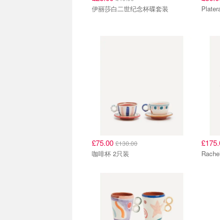
伊丽莎白二世纪念杯碟套装
Plate
£75.00
£175
£130.00
咖啡杯 2只装
Rach