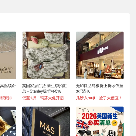
高温续命
英国家居百货 新生季扣汇
无印良品终极折上折🌿低至
总 - Stanley吸管杯£18
3折清仓
都安排
低至1折！玛莎大促开启
几镑入muji！捡了大便宜！