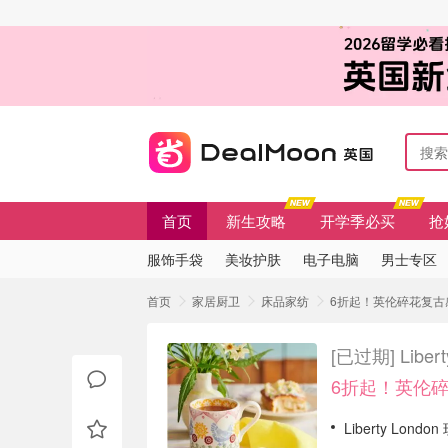
首页
新生攻略
开学季必买
抢
服饰手袋
美妆护肤
电子电脑
男士专区
首页
家居厨卫
床品家纺
6折起！英伦碎花复古感 Li
[已过期]
Libe
6折起！英伦
Liberty Lon