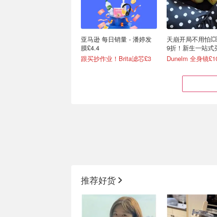
亚马逊 每日销量 - 潘婷发
天崩开局不用怕
膜£4.4
9折！新生一站式
跟买抄作业！Brita滤芯£3
Dunelm 全身镜£1
亚马逊 新生必买清单 -
UO 家居夏促再降‼️J
Brita滤水壶+3个滤芯£20
邦尼兔挂件£21！
推荐好货
送半年学生会员！
2.5折起！owal保