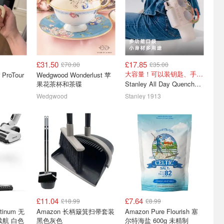
£31.50
£17.85
£70.00
£35.00
📢新生开
dunelm 玩具家纺焕新特惠
ikea夏日家饰上新
大容量！可以装钥匙、手机和纸巾!
 ProTour
Wedgwood Wonderlust 苹
装£18
果花茶杯和茶碟
Stanley All Day Quencher 杯杯包 1.18L
.6/只！
埃及棉标准枕套 £4
床笠 £5
Wedgwood
Stanley 1913
£11.04
£7.64
£18.99
£8.99
材质硬度介
IKEA 英国宜家 - 新生季必
开学季折扣🛏️床品套装£10
atinum 无
Amazon 长柄簸箕扫帚套装
Amazon Pure Flourish 塞
汇总
买清单 & 折扣汇总
起！邮寄到家🙅‍♀️拒绝天崩
续航 白色
黑色灰色
尔特海盐 600g 未精制
开局
£77
收纳神器+家居3.5折起
家居2折起!