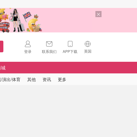
英国
登录
联系我们
APP下载
🇺🇸
美国
商城
🇨🇳
中国
/演出/体育
其他
资讯
更多
🇨🇦
加拿大
扫码下载 App
🇬🇧
英国
Download on the
App Store
🇩🇪
德国
Download the
Android App
🇫🇷
法国