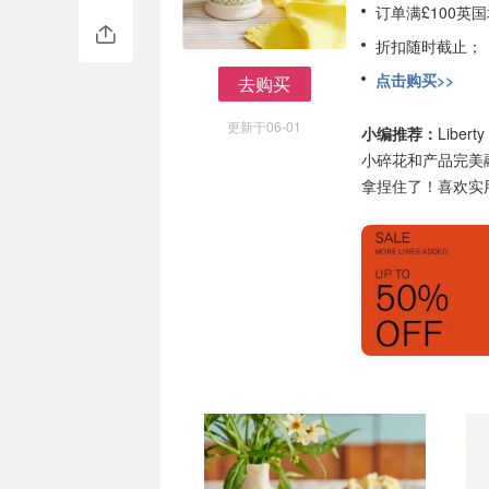
订单满£100英
折扣随时截止；
点击购买>>
去购买
去购买
更新于06-01
小编推荐：
Libe
小碎花和产品完美
拿捏住了！喜欢实