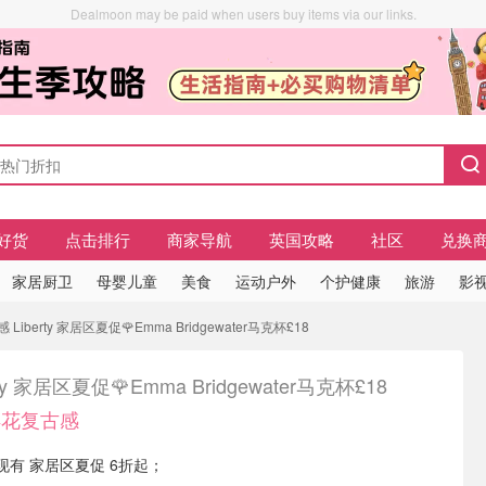
Dealmoon may be paid when users buy items via our links.
好货
点击排行
商家导航
英国攻略
社区
兑换
家居厨卫
母婴儿童
美食
运动户外
个护健康
旅游
影视
berty 家居区夏促🌹Emma Bridgewater马克杯£18
rty 家居区夏促🌹Emma Bridgewater马克杯£18
碎花复古感
don 现有 家居区夏促 6折起；