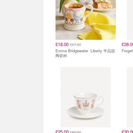
£18.00
£38.
£27.00
Emma Bridgewater Liberty 半品脱
Forge
陶瓷杯
£25.00
£30.
£40.00