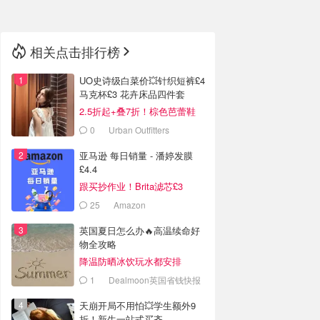
相关点击排行榜
UO史诗级白菜价💥针织短裤£4
马克杯£3 花卉床品四件套
£14！
2.5折起+叠7折！棕色芭蕾鞋
£7！
0
Urban Outfitters
亚马逊 每日销量 - 潘婷发膜
£4.4
跟买抄作业！Brita滤芯£3
25
Amazon
英国夏日怎么办🔥高温续命好
物全攻略
降温防晒冰饮玩水都安排
1
Dealmoon英国省钱快报
天崩开局不用怕💥学生额外9
折！新生一站式买齐