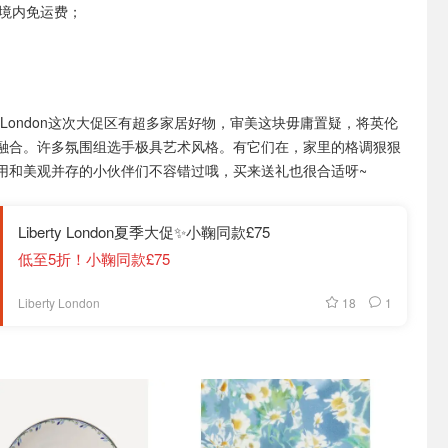
国境内免运费；
rty London这次大促区有超多家居好物，审美这块毋庸置疑，将英伦
融合。许多氛围组选手极具艺术风格。有它们在，家里的格调狠狠
用和美观并存的小伙伴们不容错过哦，买来送礼也很合适呀~
Liberty London夏季大促✨小鞠同款£75
低至5折！小鞠同款£75
18
1
Liberty London