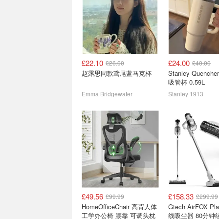
£22.10
£24.00
£26.00
£40.00
IKEA夏末焕新寝具精选
Dunelm清仓甩卖
赵露思同款鸢尾蓝马克杯
Stanley Quencher
学季大捡漏 床品套
吸管杯 0.59L
储物箱 £22
低至2.5折 抱枕£1
Emma Bridgewater
Stanley 1913
£49.56
£158.33
£99.99
£299.99
个位数起捡漏💥UO 家居区
英国床垫推荐 - 
HomeOfficeChair 高背人体
Gtech AirFOX Pl
汇总 - Owala 水杯£22
绍，内附购买渠道
工学办公椅 腰靠 可调头枕
线吸尘器 80分钟
3折起！Jellycat罕见打折！
5折起！记忆棉床垫