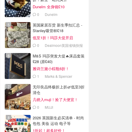
Dunelm 全身镜£10
0
Dunelm
英国家居百货 新生季扣汇总 -
Stanley吸管杯£18
低至1折！玛莎大促开启
0
Dealmoon英国省钱快报
M&S 玛莎突发大促🔥床品套装
£28 (原£40)
雅诗兰黛小棕瓶6折！
1
Marks & Spencer
无印良品终极折上折🌿低至3折
清仓
几镑入muji！捡了大便宜！
0
MUJI
2026 英国新生必买清单 - 时尚
包包 美妆 运动 电子等
1折起！超多好价！