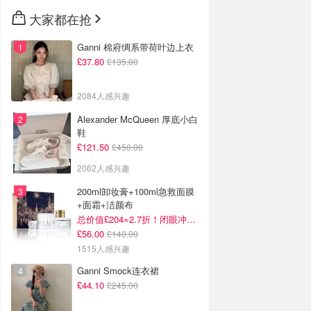
大家都在抢
Ganni 棉府绸系带荷叶边上衣
£37.80
£135.00
2084人感兴趣
Alexander McQueen 厚底小白
鞋
£121.50
£450.00
2062人感兴趣
200ml卸妆膏+100ml急救面膜
+面霜+洁颜布
总价值£204=2.7折！闭眼冲这套！
£56.00
£140.00
1515人感兴趣
Ganni Smock连衣裙
£44.10
£245.00