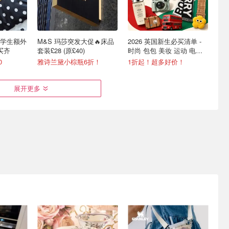
学生额外
M&S 玛莎突发大促🔥床品
2026 英国新生必买清单 -
买齐
套装£28 (原£40)
时尚 包包 美妆 运动 电子
等
0
雅诗兰黛小棕瓶6折！
1折起！超多好价！
展开更多
ellycat
TEQSLI 3FT 单人床垫 12
TeQsli TEQSLI 单人床垫 7
英寸记忆棉 独立袋弹簧
区波浪记忆棉
90×190×25cm
温杯£22
£118.99
£169.99
£77.97
£99.99