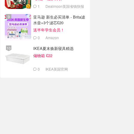
1
Dealmoon英国省钱快报
亚马逊 新生必买清单 - Brita滤
水壶+3个滤芯£20
送半年学生会员！
0
Amazon
IKEA夏末焕新寝具精选
储物箱 £22
0
IKEA英国官网