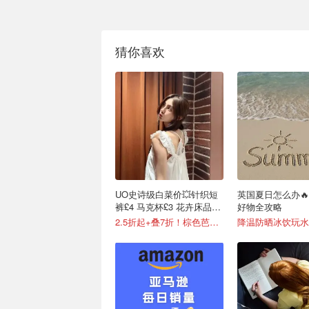
猜你喜欢
UO史诗级白菜价💥针织短
英国夏日怎么办
裤£4 马克杯£3 花卉床品四
好物全攻略
件套£14！
2.5折起+叠7折！棕色芭蕾鞋£7！
降温防晒冰饮玩水