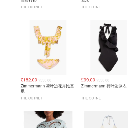
THE OUTNET
THE OUTNET
£182.00
£99.00
£330.00
£330.00
Zimmermann 荷叶边花卉比基
Zimmermann 荷叶边泳衣
尼
THE OUTNET
THE OUTNET