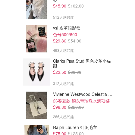
£45.90
£102.00
512人感兴趣
ysl 皮革眼影盘
色号500/600
£29.86
£54.00
493人感兴趣
Clarks Pisa Stud 黑色皮革小猫
跟
£22.50
£60.00
312人感兴趣
Vivienne Westwood Celestia 小号吊坠项链
26春夏款 锁头带珍珠水滴项链
£96.80
£220.00
286人感兴趣
Ralph Lauren 针织毛衣
£75.00
£125.00