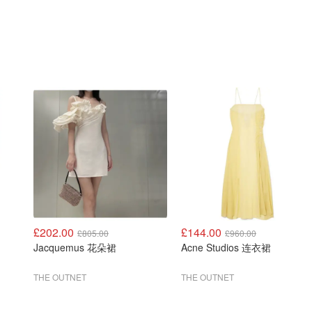
£202.00
£144.00
£805.00
£960.00
Jacquemus 花朵裙
Acne Studios 连衣裙
THE OUTNET
THE OUTNET