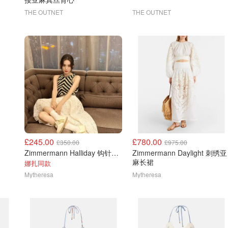
THE OUTNET
THE OUTNET
£245.00
£780.00
£350.00
£975.00
Zimmermann Halliday 钩针棉质上衣
Zimmermann Daylight 刺绣亚
麻长裙
娜扎同款
Mytheresa
Mytheresa