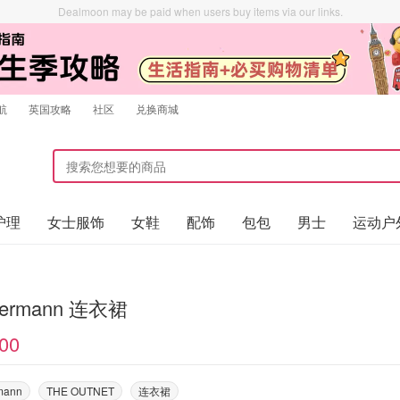
Dealmoon may be paid when users buy items via our links.
航
英国攻略
社区
兑换商城
护理
女士服饰
女鞋
配饰
包包
男士
运动户
mermann 连衣裙
00
mann
THE OUTNET
连衣裙