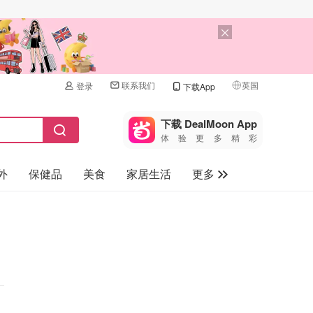
联系我们
英国
登录
下载App
🇺🇸
美国
下载 DealMoon App
体验更多精彩
🇨🇳
中国
外
保健品
美食
家居生活
更多
🇨🇦
加拿大
🇬🇧
家电数码
英国
母婴儿童
🇩🇪
德国
礼品卡
🇫🇷
法国
旅游
🇮🇹
意大利