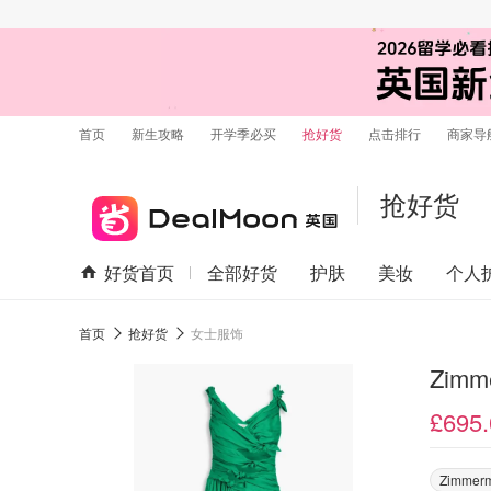
首页
新生攻略
开学季必买
抢好货
点击排行
商家导
抢好货
好货首页
全部好货
护肤
美妆
个人
首页
抢好货
女士服饰
Zim
£695.
Zimmer