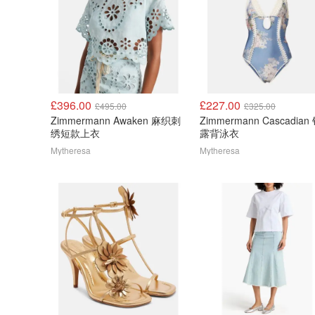
£396.00
£227.00
£495.00
£325.00
Zimmermann Awaken 麻织刺
Zimmermann Cascadian
绣短款上衣
露背泳衣
Mytheresa
Mytheresa