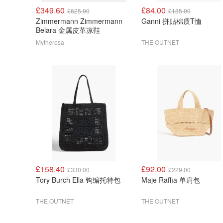
£349.60
£84.00
£625.00
£185.00
Zimmermann Zimmermann
Ganni 拼贴棉质T恤
Belara 金属皮革凉鞋
Mytheresa
THE OUTNET
£158.40
£92.00
£330.00
£229.00
Tory Burch Ella 钩编托特包
Maje Raffia 单肩包
THE OUTNET
THE OUTNET