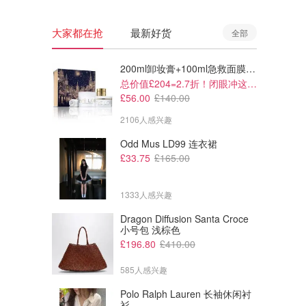
大家都在抢
最新好货
全部
200ml卸妆膏+100ml急救面膜+面霜+洁颜布
总价值£204=2.7折！闭眼冲这套！
£56.00
£140.00
2106人感兴趣
Odd Mus LD99 连衣裙
£33.75
£165.00
1333人感兴趣
Dragon Diffusion Santa Croce
£675.00
£144.80
£2700.00
小号包 浅棕色
£329.00
Zimmermann 连衣裙
Maje 连衣裙
£196.80
£410.00
585人感兴趣
THE OUTNET
THE OUTNET
Polo Ralph Lauren 长袖休闲衬
衫