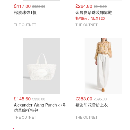
£417.00
£264.80
£925.00
£945.00
棉质珠饰T恤
金属皮珍珠装饰凉鞋
折扣码：NEXT20
THE OUTNET
THE OUTNET
£145.60
£383.00
£330.00
£695.00
Alexander Wang Punch 小号
褶边印花雪纺上衣
仿草编托特包
THE OUTNET
THE OUTNET