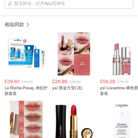
暂无评论，打开App写评论
相似同款
£39.60
£28.88
£59.28
£44.00
£38.00
£78.00
La Roche-Posay 净痘护
ysl 黑金方管口红
ysl Loveshine 裸色唇膏
肤套装
套装