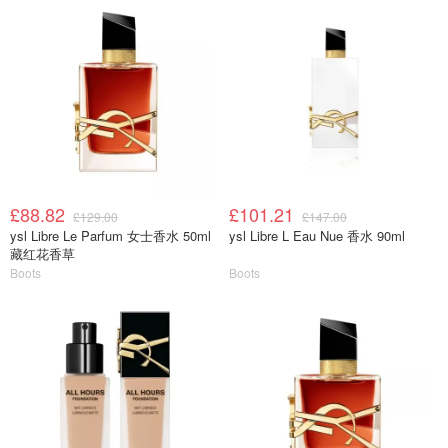
£88.82
£101.21
£129.00
£147.00
ysl Libre Le Parfum 女士香水 50ml
ysl Libre L Eau Nue 香水 90ml
藏红花香草
Boots
Boots