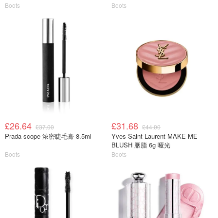
Boots
Boots
£26.64
£31.68
£37.00
£44.00
Prada scope 浓密睫毛膏 8.5ml
Yves Saint Laurent MAKE ME
BLUSH 胭脂 6g 哑光
Boots
Boots