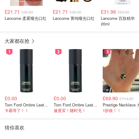
£21.71
£21.71
£31.96
£36.00
£36.00
£53.00
Lancome 柔雾哑光口红
Lancome 菁纯哑光口红
Lancome 百肽精华
20ml
大家都在抢
1
2
3
£0.00
£0.00
£69.90
£714.90
Tom Ford Ombre Leather 身体喷雾 150ml
Tom Ford Ombre Leather 全身喷雾 150ml
卡霸哥了！！
速度买！随时无！
1折收！！
猜你喜欢