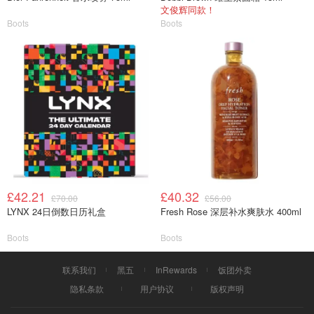
文俊辉同款！
Boots
Boots
£42.21
£40.32
£70.00
£56.00
LYNX 24日倒数日历礼盒
Fresh Rose 深层补水爽肤水 400ml
Boots
Boots
联系我们
黑五
InRewards
饭团外卖
隐私条款
用户协议
版权声明