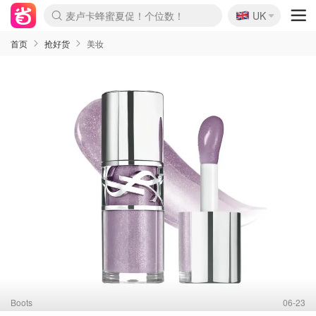
🇬🇧
Prada/Miu 4.8折！
UK
啥？必胜客披萨5折！
首页
抢好货
美妆
Boots
06-23