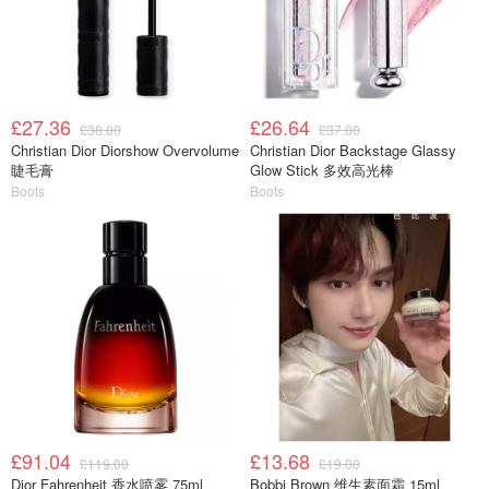
£27.36
£26.64
£38.00
£37.00
Christian Dior Diorshow Overvolume
Christian Dior Backstage Glassy
睫毛膏
Glow Stick 多效高光棒
Boots
Boots
£91.04
£13.68
£119.00
£19.00
Dior Fahrenheit 香水喷雾 75ml
Bobbi Brown 维生素面霜 15ml