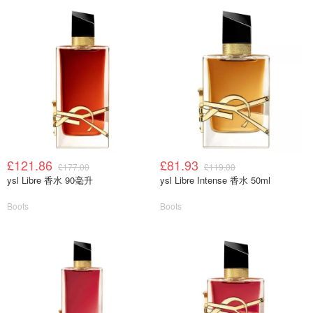
£121.86
£81.93
£177.00
£119.00
ysl Libre 香水 90毫升
ysl Libre Intense 香水 50ml
Boots
Boots