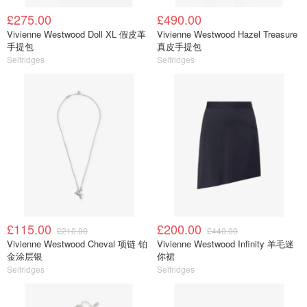
£275.00
£490.00
Vivienne Westwood Doll XL 假皮革
Vivienne Westwood Hazel Treasure
手提包
真皮手提包
Selfridges
Selfridges
£115.00
£200.00
£210.00
£440.00
Vivienne Westwood Cheval 项链 铂
Vivienne Westwood Infinity 羊毛迷
金涂层银
你裙
Selfridges
Selfridges