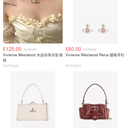
£125.00
£60.00
£230.00
£105.00
Vivienne Westwood 水晶珍珠吊坠项
Vivienne Westwood Reina 镀银耳钉
链
Selfridges
Selfridges