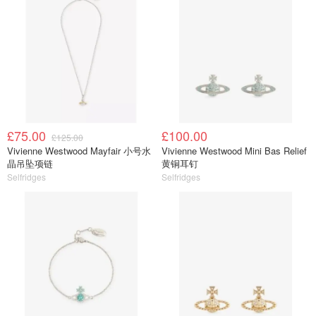
£75.00
£100.00
£125.00
Vivienne Westwood Mayfair 小号水
Vivienne Westwood Mini Bas Relief
晶吊坠项链
黄铜耳钉
Selfridges
Selfridges