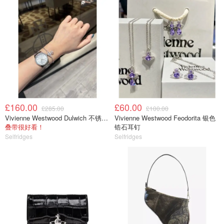
£160.00
£60.00
£285.00
£100.00
Vivienne Westwood Dulwich 不锈钢手表
Vivienne Westwood Feodorita 银色
叠带很好看！
锆石耳钉
Selfridges
Selfridges