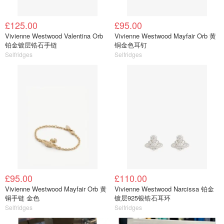
£125.00
£95.00
Vivienne Westwood Valentina Orb
Vivienne Westwood Mayfair Orb 黄
铂金镀层锆石手链
铜金色耳钉
Selfridges
Selfridges
£95.00
£110.00
Vivienne Westwood Mayfair Orb 黄
Vivienne Westwood Narcissa 铂金
铜手链 金色
镀层925银锆石耳环
Selfridges
Selfridges