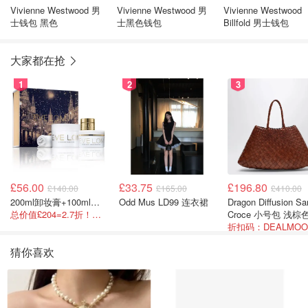
Vivienne Westwood 男
Vivienne Westwood 男
Vivienne Westwood
士钱包 黑色
士黑色钱包
Billfold 男士钱包
大家都在抢
1
2
3
£56.00
£33.75
£196.80
£140.00
£165.00
£410.00
200ml卸妆膏+100ml急救面膜+面霜+洁颜布
Odd Mus LD99 连衣裙
Dragon Diffusion Santa
总价值£204=2.7折！闭眼冲这套！
Croce 小号包 浅棕
猜你喜欢