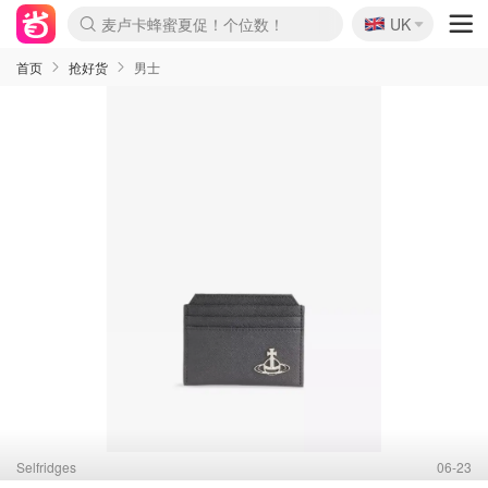
🇬🇧
Prada/Miu 4.8折！
UK
麦卢卡蜂蜜夏促！个位数！
啥？必胜客披萨5折！
首页
抢好货
男士
Selfridges
06-23