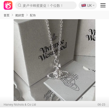
🇬🇧
Prada/Miu 4.8折！
UK
麦卢卡蜂蜜夏促！个位数！
啥？必胜客披萨5折！
首页
抢好货
配饰
Harvey Nichols & Co Ltd
06-23