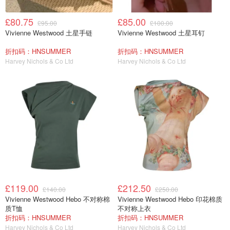
£80.75
£85.00
£95.00
£100.00
Vivienne Westwood 土星手链
Vivienne Westwood 土星耳钉
折扣码：HNSUMMER
折扣码：HNSUMMER
Harvey Nichols & Co Ltd
Harvey Nichols & Co Ltd
£119.00
£212.50
£140.00
£250.00
Vivienne Westwood Hebo 不对称棉
Vivienne Westwood Hebo 印花棉质
质T恤
不对称上衣
折扣码：HNSUMMER
折扣码：HNSUMMER
Harvey Nichols & Co Ltd
Harvey Nichols & Co Ltd