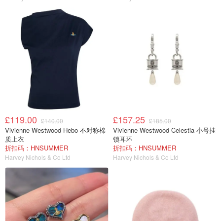
£119.00
£157.25
£140.00
£185.00
Vivienne Westwood Hebo 不对称棉
Vivienne Westwood Celestia 小号挂
质上衣
锁耳环
折扣码：HNSUMMER
折扣码：HNSUMMER
Harvey Nichols & Co Ltd
Harvey Nichols & Co Ltd