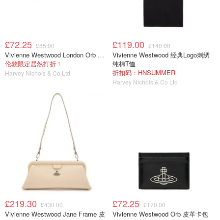
£72.25
£119.00
£85.00
£140.00
Vivienne Westwood London Orb 耳钉
Vivienne Westwood 经典Logo刺绣
伦敦限定居然打折！
纯棉T恤
折扣码：HNSUMMER
Harvey Nichols & Co Ltd
Harvey Nichols & Co Ltd
£219.30
£72.25
£430.00
£170.00
Vivienne Westwood Jane Frame 皮
Vivienne Westwood Orb 皮革卡包