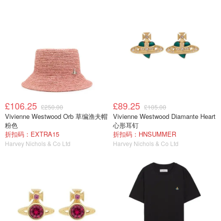
£106.25
£89.25
£250.00
£105.00
Vivienne Westwood Orb 草编渔夫帽
Vivienne Westwood Diamante Heart
粉色
心形耳钉
折扣码：EXTRA15
折扣码：HNSUMMER
Harvey Nichols & Co Ltd
Harvey Nichols & Co Ltd