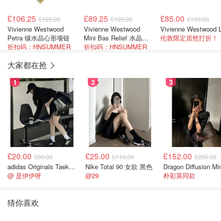
£106.25
£89.25
£85.00
£125.00
£105.00
£100.00
Vivienne Westwood
Vivienne Westwood
Petra 镶水晶心形项链
Mini Bas Relief 水晶装
伦敦限定居然打折！
折扣码：HNSUMMER
饰球形项链
折扣码：HNSUMMER
大家都在抢
1
2
3
£20.00
£25.00
£152.00
£80.00
£110.00
£295.00
adidas Originals Taekwondo 女款黑色运动鞋
Nike Total 90 女款 黑色
@ 是伊伊呀
@29
朴彩英同款
猜你喜欢