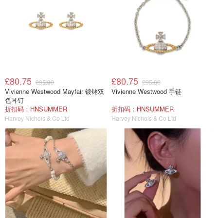
£80.75
£80.75
£95.00
£95.00
Vivienne Westwood Mayfair 镀铑双
Vivienne Westwood 手链
色耳钉
折扣码：HNSUMMER
折扣码：HNSUMMER
Harvey Nichols & Co Ltd
Harvey Nichols & Co Ltd