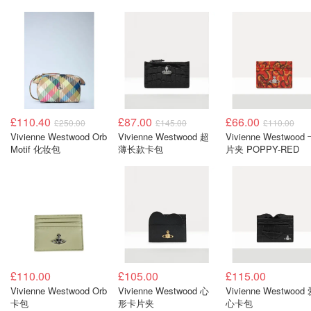
£110.40
£87.00
£66.00
£250.00
£145.00
£110.00
Vivienne Westwood Orb
Vivienne Westwood 超
Vivienne Westwood
Motif 化妆包
薄长款卡包
片夹 POPPY-RED
£110.00
£105.00
£115.00
Vivienne Westwood Orb
Vivienne Westwood 心
Vivienne Westwood
卡包
形卡片夹
心卡包