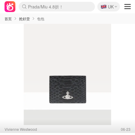
🇬🇧
Prada/Miu 4.8折！
UK
麦卢卡蜂蜜夏促！个位数！
啥？必胜客披萨5折！
首页
抢好货
包包
Vivienne Westwood
06-23