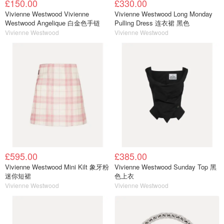
£150.00
£330.00
Vivienne Westwood Vivienne
Vivienne Westwood Long Monday
Westwood Angelique 白金色手链
Pulling Dress 连衣裙 黑色
Vivienne Westwood
Vivienne Westwood
£595.00
£385.00
Vivienne Westwood Mini Kilt 象牙粉
Vivienne Westwood Sunday Top 黑
迷你短裙
色上衣
Vivienne Westwood
Vivienne Westwood