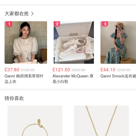
大家都在抢
1
2
3
£37.80
£121.50
£44.10
£135.00
£450.00
£245.00
Ganni 棉府绸系带荷叶
Alexander McQueen 厚
Ganni Smock连衣
边上衣
底小白鞋
猜你喜欢