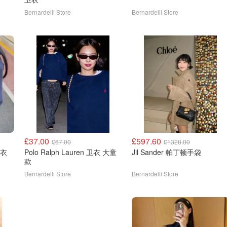
Bernardelli Store
Bernardelli Store
£37.00
£597.60
£67.00
£1328.00
n 长袖卫衣
Polo Ralph Lauren 卫衣 大童
Jil Sander 帕丁顿手袋
款
Bernardelli Store
Bernardelli Store