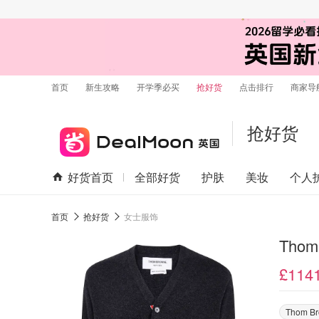
首页
新生攻略
开学季必买
抢好货
点击排行
商家导
抢好货
好货首页
全部好货
护肤
美妆
个人
首页
抢好货
女士服饰
Tho
£114
Thom B