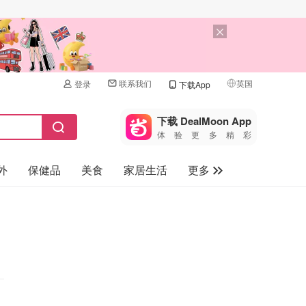
联系我们
英国
登录
下载App
🇺🇸
美国
下载 DealMoon App
体验更多精彩
🇨🇳
中国
外
保健品
美食
家居生活
更多
🇨🇦
加拿大
🇬🇧
家电数码
英国
母婴儿童
🇩🇪
德国
礼品卡
🇫🇷
法国
旅游
🇮🇹
意大利