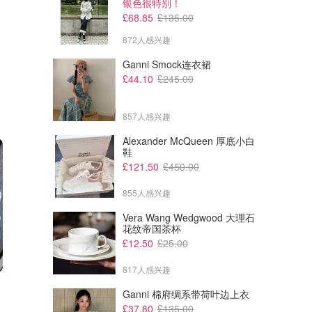
银色很特别！
£68.85
£135.00
872人感兴趣
Ganni Smock连衣裙
£44.10
£245.00
857人感兴趣
Alexander McQueen 厚底小白
鞋
£121.50
£450.00
855人感兴趣
Vera Wang Wedgwood 大理石
花纹帝国茶杯
£12.50
£25.00
817人感兴趣
Ganni 棉府绸系带荷叶边上衣
£37.80
£135.00