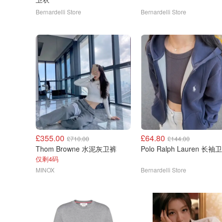
Bernardelli Store
Bernardelli Store
£355.00
£64.80
£710.00
£144.00
Thom Browne 水泥灰卫裤
Polo Ralph Laure
仅剩4码
MINOX
Bernardelli Store