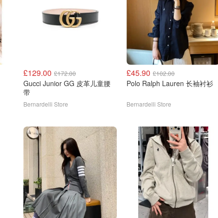
£129.00
£45.90
£172.00
£102.00
Gucci Junior GG 皮革儿童腰
Polo Ralph Lauren 长袖衬衫
带
Bernardelli Store
Bernardelli Store