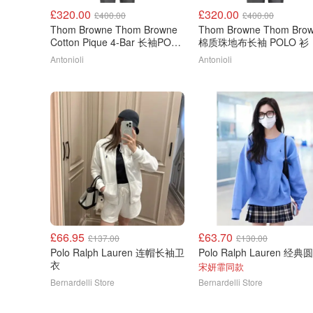
£320.00
£320.00
£400.00
£400.00
Thom Browne Thom Browne
Thom Browne Thom Bro
Cotton Pique 4-Bar 长袖POLO
棉质珠地布长袖 POLO 衫
衫
Antonioli
Antonioli
£66.95
£63.70
£137.00
£130.00
Polo Ralph Lauren 连帽长袖卫
衣
宋妍霏同款
Bernardelli Store
Bernardelli Store