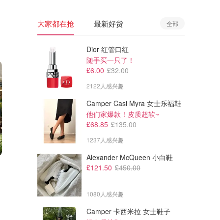
大家都在抢
最新好货
全部
Dior 红管口红
随手买一只了！
£6.00
£32.00
2122人感兴趣
Camper Casi Myra 女士乐福鞋
他们家爆款！皮质超软~
£68.85
£135.00
1237人感兴趣
Alexander McQueen 小白鞋
£71.10
£71.10
£158.00
£158.00
£121.50
£450.00
Polo Ralph Lauren 长袖麻花毛
Polo Ralph Lauren 长袖麻花毛
衣
衣
1080人感兴趣
Bernardelli Store
Bernardelli Store
Camper 卡西米拉 女士鞋子