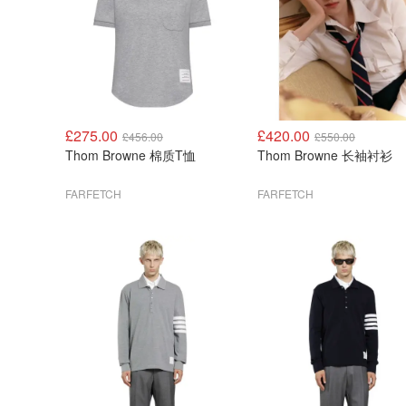
£275.00
£420.00
£456.00
£550.00
Thom Browne 棉质T恤
Thom Browne 长袖衬衫
FARFETCH
FARFETCH