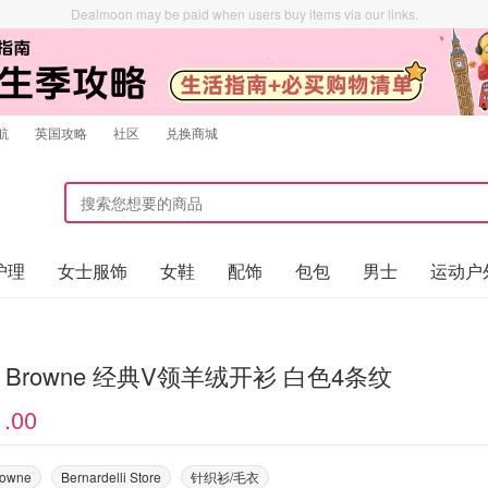
Dealmoon may be paid when users buy items via our links.
航
英国攻略
社区
兑换商城
护理
女士服饰
女鞋
配饰
包包
男士
运动户
m Browne 经典V领羊绒开衫 白色4条纹
1.00
rowne
Bernardelli Store
针织衫/毛衣