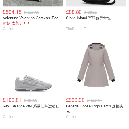
£594.15
£88.80
£1002.83
£185.00
Valentino Valentino Garavani Rockstud 尖头踝带高跟鞋
Stone Island 军绿色手拿包
新款 太美了！！
Cettire
TheDoubleF
£103.81
£933.90
£152.88
£1392.91
New Balance 204 系带低帮运动鞋
Canada Goose Logo Patch 连帽夹
克
Cettire
Cettire