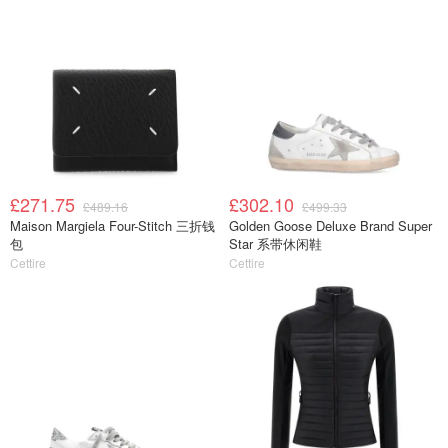
£271.75
£302.10
£489.16
£499.33
Maison Margiela Four-Stitch 三折钱
Golden Goose Deluxe Brand Super
包
Star 系带休闲鞋
Cettire
Cettire