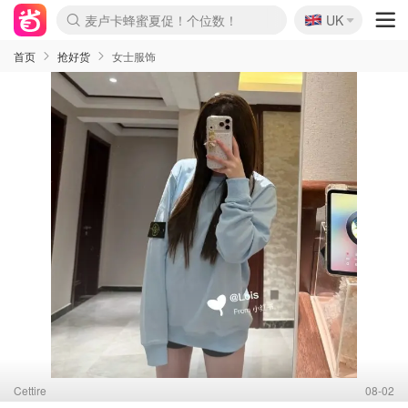
🇬🇧
Prada/Miu 4.8折！
UK
麦卢卡蜂蜜夏促！个位数！
啥？必胜客披萨5折！
首页
抢好货
女士服饰
Cettire
08-02