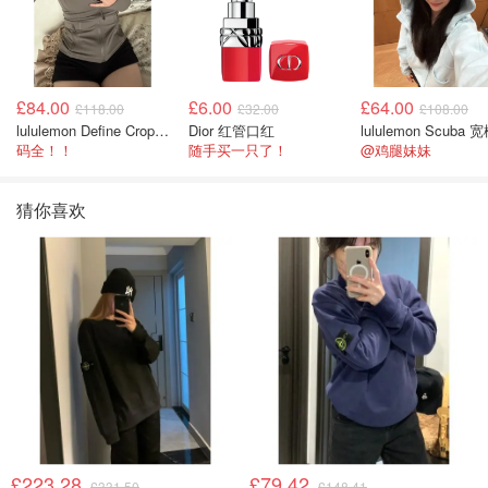
£84.00
£6.00
£64.00
£118.00
£32.00
£108.00
lululemon Define Cropped Jacket Nulu 短款夹克
Dior 红管口红
码全！！
随手买一只了！
@鸡腿妹妹
猜你喜欢
£223.28
£79.42
£331.50
£148.41