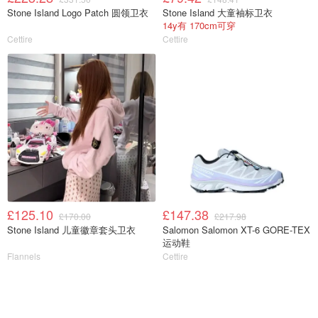
Stone Island Logo Patch 圆领卫衣
Stone Island 大童袖标卫衣
14y有 170cm可穿
Cettire
Cettire
£125.10
£147.38
£170.00
£217.98
Stone Island 儿童徽章套头卫衣
Salomon Salomon XT-6 GORE-TEX
运动鞋
Flannels
Cettire