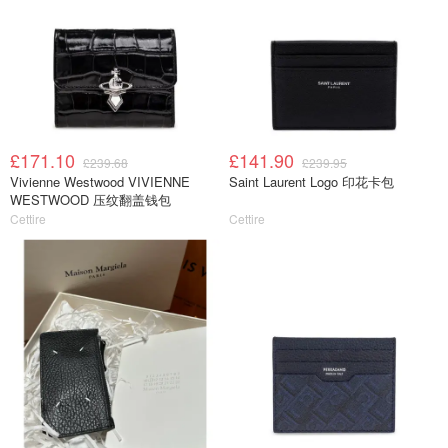
£171.10
£141.90
£239.68
£239.95
Vivienne Westwood VIVIENNE
Saint Laurent Logo 印花卡包
WESTWOOD 压纹翻盖钱包
Cettire
Cettire