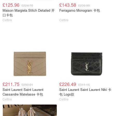
£125.96
£143.58
£224.70
£239.95
Maison Margiela Stitch Detailed 开
Ferragamo Monogram 卡包
口卡包
Cettire
Cettire
£211.75
£226.49
£290.81
£311.16
Saint Laurent Saint Laurent
Saint Laurent Saint Laurent Niki 卡
Cassandre Matelasse 卡包
包 Logo款
Cettire
Cettire