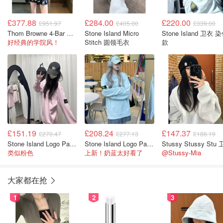
£377.88
£284.00
£220.00
£951.97
£405.00
£339.00
Thom Browne 4-Bar 连帽卫衣 拉链
Stone Island Micro
Stone Island 卫衣 
好经典的学院风！
Stitch 圆领毛衣
款
£151.19
£208.24
£147.37
£270.47
£277.13
£186.19
Stone Island Logo Patch 圆领卫衣
Stone Island Logo Patch 圆领卫衣
类似粉色
上新！奶蓝太好看了
@Stussy-Mia
大家都在抢
1
2
3