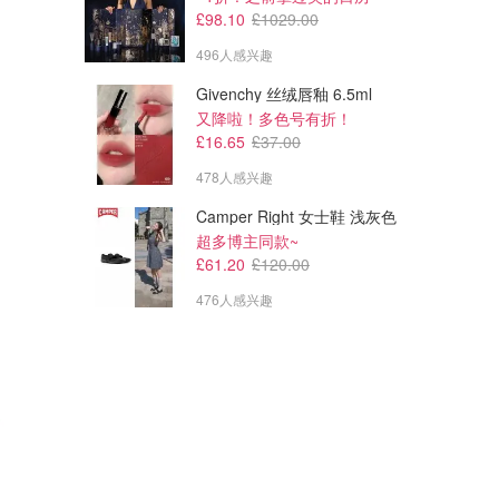
£98.10
£1029.00
496人感兴趣
Givenchy 丝绒唇釉 6.5ml
又降啦！多色号有折！
£16.65
£37.00
478人感兴趣
Camper Right 女士鞋 浅灰色
超多博主同款~
£61.20
£120.00
476人感兴趣