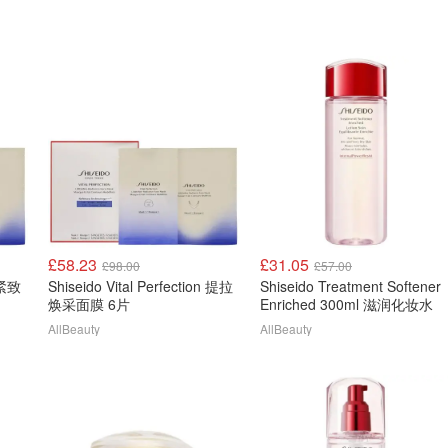
£58.23
£31.05
£98.00
£57.00
n 紧致
Shiseido Vital Perfection 提拉
Shiseido Treatment Softener
焕采面膜 6片
Enriched 300ml 滋润化妆水
AllBeauty
AllBeauty