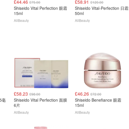
£44.46
£58.91
£75.00
£120.00
Shiseido Vital Perfection 眼霜
Shiseido Vital-Perfection 日霜
15ml
50ml
AllBeauty
AllBeauty
£58.23
£46.26
£98.00
£72.00
Shiseido Vital Perfection 面膜
Shiseido Benefiance 眼霜
6片
15ml
AllBeauty
AllBeauty