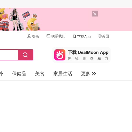
联系我们
英国
登录
下载App
🇺🇸
美国
下载 DealMoon App
体验更多精彩
🇨🇳
中国
外
保健品
美食
家居生活
更多
🇨🇦
加拿大
🇬🇧
家电数码
英国
母婴儿童
🇩🇪
德国
礼品卡
🇫🇷
法国
旅游
🇮🇹
意大利