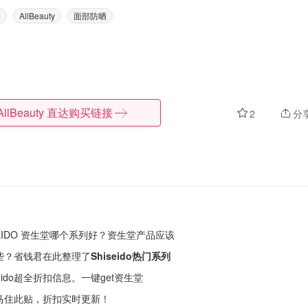
o
AllBeauty
面部防晒
AllBeauty
直达购买链接
2
分
SEIDO 资生堂哪个系列好？资生堂产品应该
哪些？省钱君在此整理了
Shiseido热门系列
eido超全折扣信息。一键get资生堂
马住此贴，折扣实时更新！