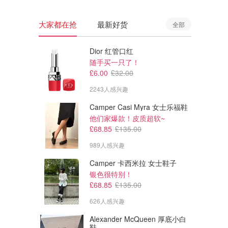
大家都在抢
最新好货
全部
Dior 红管口红
随手买一只了！
£6.00
£32.00
2243人感兴趣
Camper Casi Myra 女士乐福鞋
他们家爆款！皮质超软~
£68.85
£135.00
989人感兴趣
Camper 卡西米拉 女士鞋子
银色很特别！
£68.85
£135.00
626人感兴趣
Alexander McQueen 厚底小白
鞋