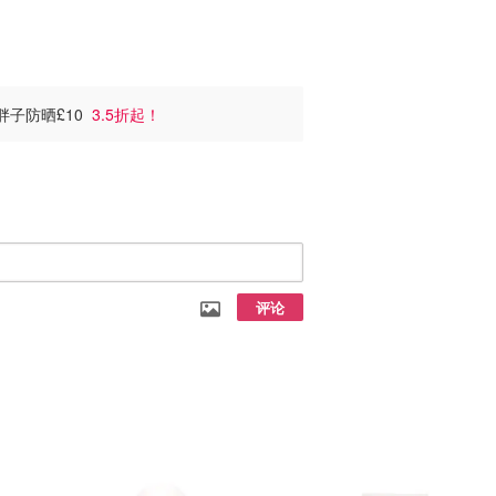
蓝胖子防晒£10
3.5折起！
评论