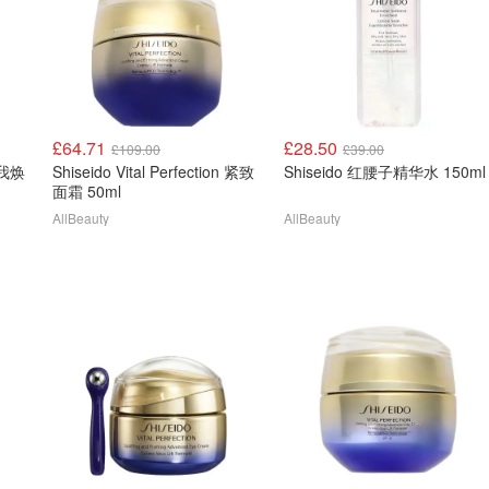
£64.71
£28.50
£109.00
£39.00
 自我焕
Shiseido Vital Perfection 紧致
Shiseido 红腰子精华水 150ml
面霜 50ml
AllBeauty
AllBeauty