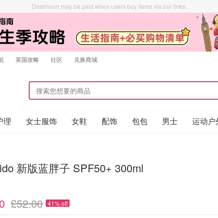
Dealmoon may be paid when users buy items via our links.
航
英国攻略
社区
兑换商城
护理
女士服饰
女鞋
配饰
包包
男士
运动户
eido 新版蓝胖子 SPF50+ 300ml
！
0
£52.00
41% off