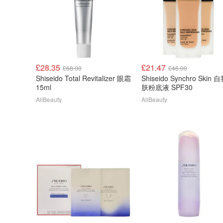
£28.35
£21.47
£68.00
£46.00
Shiseido Total Revitalizer 眼霜
Shiseido Synchro Skin
15ml
肤粉底液 SPF30
AllBeauty
AllBeauty