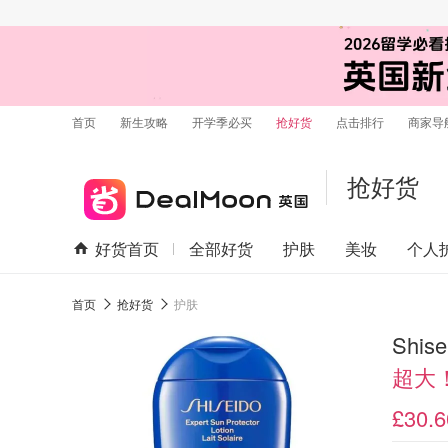
首页
新生攻略
开学季必买
抢好货
点击排行
商家导
抢好货
好货首页
全部好货
护肤
美妆
个人
首页
抢好货
护肤
Shis
超大
£30.6