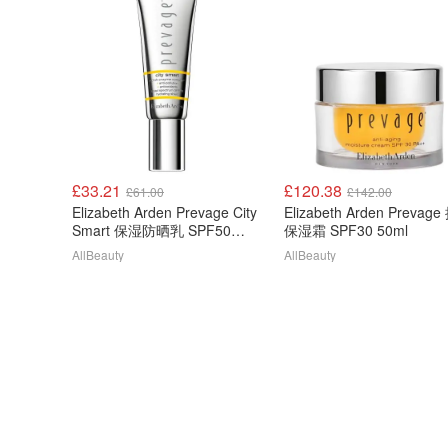
£33.21
£120.38
£61.00
£142.00
Elizabeth Arden Prevage City
Elizabeth Arden Prevage 抗老
Smart 保湿防晒乳 SPF50
保湿霜 SPF30 50ml
40ml
AllBeauty
AllBeauty