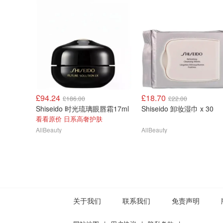
£94.24
£18.70
£186.00
£22.00
Shiseido 时光琉璃眼唇霜17ml
Shiseido 卸妆湿巾 x 30
看看原价 日系高奢护肤
AllBeauty
AllBeauty
关于我们
联系我们
免责声明