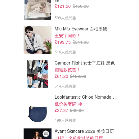
£121.50
£450.00
599人感兴趣
Miu Miu Eyewear 白框墨镜
王安宇同款！
£199.75
£341.00
516人感兴趣
£32.94
£29.52
£45.00
£41.00
Camper Right 女士平底鞋 黑色
Estee Lauder 防晒保湿霜
Shiseido 防晒套装 随身包
褶皱款芭蕾！
SPF15 50ml
£61.20
£120.00
AllBeauty
Boots
514人感兴趣
Lookfantastic Chloe Nomade 夜埃及小包
低价买奢牌 冲！
£27.37
£30.00
498人感兴趣
Avant Skincare 2026 美妆日历
=1折！之前拿过奖的日历