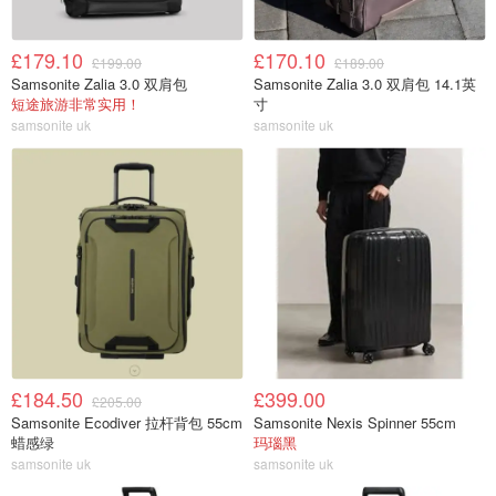
£179.10
£170.10
£199.00
£189.00
Samsonite Zalia 3.0 双肩包
Samsonite Zalia 3.0 双肩包 14.1英
短途旅游非常实用！
寸
samsonite uk
samsonite uk
£184.50
£399.00
£205.00
Samsonite Ecodiver 拉杆背包 55cm
Samsonite Nexis Spinner 55cm
蜡感绿
玛瑙黑
samsonite uk
samsonite uk