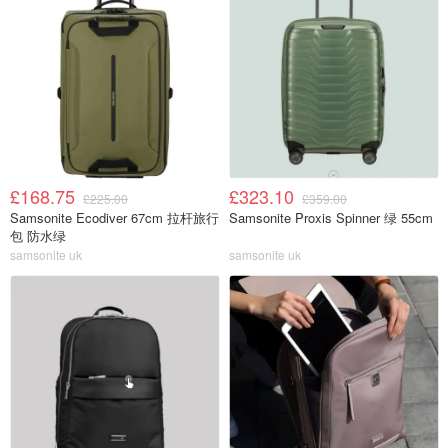
£168.75
£323.10
£225.00
£359.00
Samsonite Ecodiver 67cm 拉杆旅行
Samsonite Proxis Spinner 绿 55cm
包 防水绿
samsonite uk
samsonite uk