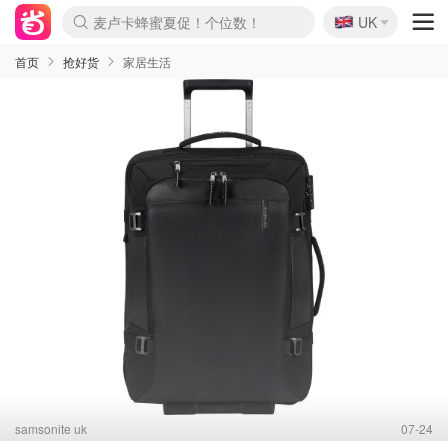
🇬🇧
Prada/Miu 4.8折！
UK
麦卢卡蜂蜜夏促！个位数！
啥？必胜客披萨5折！
首页
抢好货
家居生活
samsonite uk
07-24