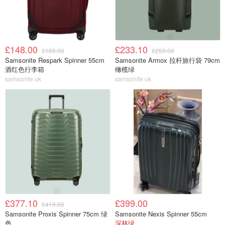
£148.00
£233.10
£185.00
£259.00
Samsonite Respark Spinner 55cm
Samsonite Armox 拉杆旅行袋 79cm
酒红色行李箱
橄榄绿
samsonite uk
samsonite uk
£377.10
£399.00
£419.00
Samsonite Proxis Spinner 75cm 绿
Samsonite Nexis Spinner 55cm
色
深林绿