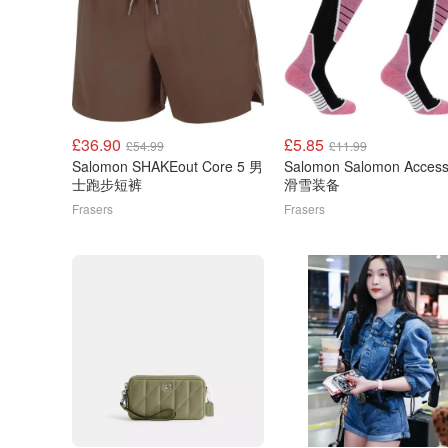
£36.90
£5.85
£54.99
£11.99
Salomon SHAKEout Core 5 男
Salomon Salomon Access
士跑步短裤
滑雪装备
Frasers
Frasers