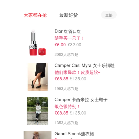
大家都在抢
最新好货
全部
Dior 红管口红
随手买一只了！
£6.00
£32.00
2082人感兴趣
Camper Casi Myra 女士乐福鞋
他们家爆款！皮质超软~
£68.85
£135.00
1993人感兴趣
Camper 卡西米拉 女士鞋子
银色很特别！
£68.85
£135.00
1353人感兴趣
Ganni Smock连衣裙