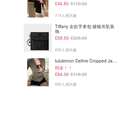
£46.80
£170.00
714人感兴趣
Tiffany 女款手拿包 镀铬吊坠装
饰
£58.50
£325.00
693人感兴趣
lululemon Define Cropped Jacket Nulu 短款夹克
码全！！
£84.00
£118.00
685人感兴趣
帽 男女款