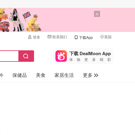
联系我们
英国
登录
下载App
🇺🇸
美国
下载 DealMoon App
体验更多精彩
🇨🇳
中国
外
保健品
美食
家居生活
更多
🇨🇦
加拿大
🇬🇧
家电数码
英国
母婴儿童
🇩🇪
德国
礼品卡
🇫🇷
法国
旅游
🇮🇹
意大利