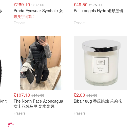
£269.10
£49.50
£375.00
£175.00
Balenciaga Le Cagole 迷你机车包
Prada Eyewear Symbole 女士墨镜
Palm angels Hyde 矩形墨镜
陈昊宇同款！
Frasers
Frasers
£107.10
£2.00
£145.00
£10.00
Knit
The North Face Aconcagua
Biba 180g 香薰蜡烛 茉莉花
女士羽绒马甲 防水防风
Frasers
Frasers