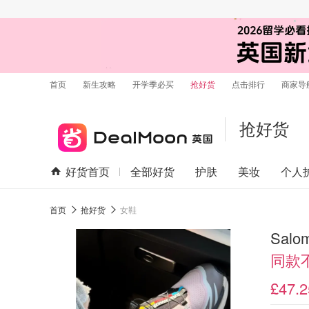
首页
新生攻略
开学季必买
抢好货
点击排行
商家导
抢好货
好货首页
全部好货
护肤
美妆
个人
首页
抢好货
女鞋
Salo
同款
£47.2