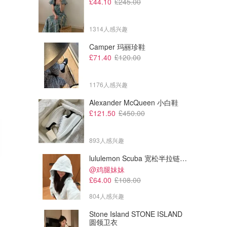
£44.10
£245.00
1314人感兴趣
Camper 玛丽珍鞋
£71.40
£120.00
1176人感兴趣
Alexander McQueen 小白鞋
£121.50
£450.00
893人感兴趣
lululemon Scuba 宽松半拉链卫衣
£34.20
£34.20
£49.99
£49.99
@鸡腿妹妹
adidas 运动鞋
adidas 运动鞋
£64.00
£108.00
804人感兴趣
Frasers
Frasers
Stone Island STONE ISLAND
圆领卫衣