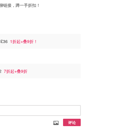
聊链接，蹲一手折扣！
衫£36
1折起+叠9折！
22
7折起+叠9折
评论