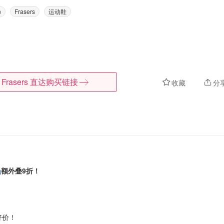
n
Frasers
运动鞋
Frasers
直达购买链接
收藏
分
员
额外叠9折！
好价！