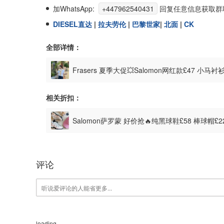
加WhatsApp:
+447962540431
回复任意信息获取群
DIESEL直达
|
拉夫劳伦
|
巴黎世家
|
北面
|
CK
全部详情：
Frasers 夏季大促💥Salomon网红款£47 小马衬
相关折扣：
Salomon萨罗蒙 好价抢🔥纯黑球鞋£58 棒球帽£
评论
loading...