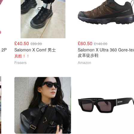
£40.50
£60.50
£89.99
£140.00
 2P
Salomon X Comf 男士
Salomon X Ultra 360 Gore-tex
皮革徒步鞋
真酷！！
Frasers
Amazon