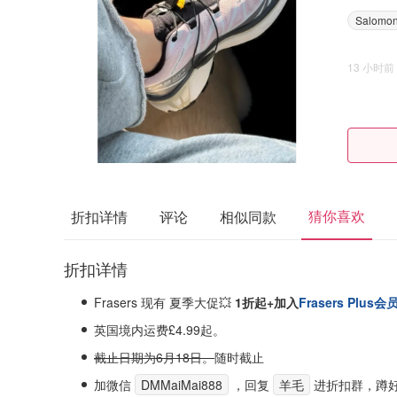
Salomo
13 小时前
猜你喜欢
折扣详情
评论
相似同款
折扣详情
Frasers 现有 夏季大促💥
1折起+加入
Frasers Plus会
英国境内运费£4.99起。
截止日期为6月18日。
随时截止
加微信
DMMaiMai888
，回复
羊毛
进折扣群，蹲