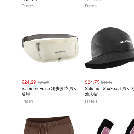
Frasers
Frasers
£24.29
£24.75
£31.99
£44.99
Salomon Pulse 跑步腰带 男女
Salomon Shakeout 男女
通用
渔夫帽
Frasers
Frasers